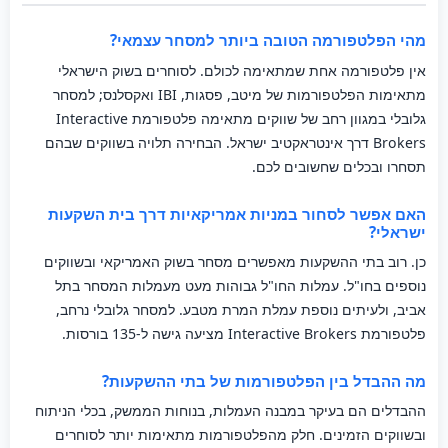
מהי הפלטפורמה הטובה ביותר למסחר עצמאי?
אין פלטפורמה אחת שמתאימה לכולם. לסוחרים בשוק הישראלי
מתאימות הפלטפורמות של מיטב, פסגות, IBI ואקסלנס; למסחר
גלובלי במגוון רחב של שווקים מתאימה פלטפורמת Interactive
Brokers דרך אינטראקטיב ישראל. הבחירה תלויה בשווקים שבהם
תסחרו ובכלים שחשובים לכם.
האם אפשר לסחור במניות אמריקאיות דרך בית השקעות
ישראלי?
כן. רוב בתי ההשקעות מאפשרים מסחר בשוק האמריקאי ובשווקים
נוספים בחו"ל. עמלות החו"ל גבוהות מעט מעמלות המסחר בתל
אביב, ולעיתים נוספת עמלת המרת מטבע. למסחר גלובלי נרחב,
פלטפורמת Interactive Brokers מציעה גישה ל-135 בורסות.
מה ההבדל בין הפלטפורמות של בתי ההשקעות?
ההבדלים הם בעיקר במבנה העמלות, בנוחות הממשק, בכלי הניתוח
ובשווקים הזמינים. חלק מהפלטפורמות מתאימות יותר לסוחרים