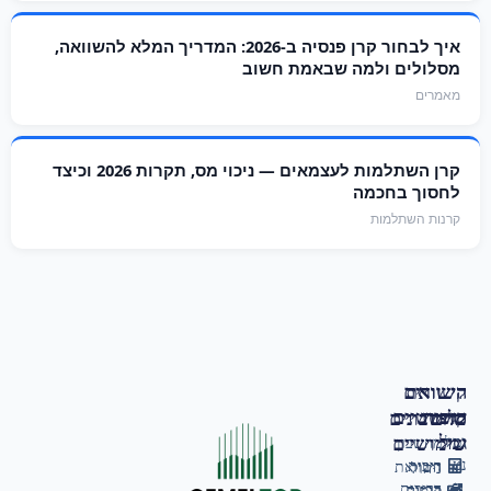
איך לבחור קרן פנסיה ב‑2026: המדריך המלא להשוואה,
מסלולים ולמה שבאמת חשוב
מאמרים
קרן השתלמות לעצמאים — ניכוי מס, תקרות 2026 וכיצד
לחסוך בחכמה
קרנות השתלמות
השוואת
קישורים
קופות
שימושיים
כלים
מחשבונים
גמל
שימושיים
גמל
מחשבון
נט
ריבית
השוואת
ניהול
דריבית
קרנות