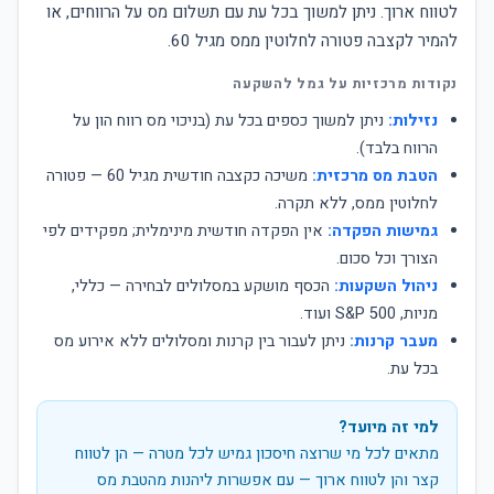
לטווח ארוך. ניתן למשוך בכל עת עם תשלום מס על הרווחים, או
להמיר לקצבה פטורה לחלוטין ממס מגיל 60.
נקודות מרכזיות על גמל להשקעה
נזילות:
ניתן למשוך כספים בכל עת (בניכוי מס רווח הון על
הרווח בלבד).
הטבת מס מרכזית:
משיכה כקצבה חודשית מגיל 60 — פטורה
לחלוטין ממס, ללא תקרה.
גמישות הפקדה:
אין הפקדה חודשית מינימלית; מפקידים לפי
הצורך וכל סכום.
ניהול השקעות:
הכסף מושקע במסלולים לבחירה — כללי,
מניות, S&P 500 ועוד.
מעבר קרנות:
ניתן לעבור בין קרנות ומסלולים ללא אירוע מס
בכל עת.
למי זה מיועד?
מתאים לכל מי שרוצה חיסכון גמיש לכל מטרה — הן לטווח
קצר והן לטווח ארוך — עם אפשרות ליהנות מהטבת מס