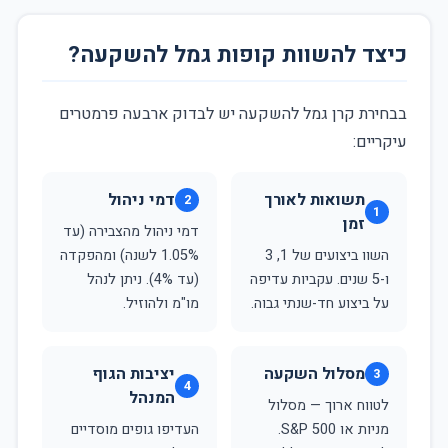
כיצד להשוות קופות גמל להשקעה?
בבחירת קרן גמל להשקעה יש לבדוק ארבעה פרמטרים
עיקריים:
תשואות לאורך
דמי ניהול
2
1
זמן
דמי ניהול מהצבירה (עד
השוו ביצועים של 1, 3
1.05% לשנה) ומהפקדה
ו-5 שנים. עקביות עדיפה
(עד 4%). ניתן לנהל
על ביצוע חד-שנתי גבוה.
מו"מ ולהוזיל.
מסלול השקעה
יציבות הגוף
3
4
המנהל
לטווח ארוך — מסלול
מניות או S&P 500.
העדיפו גופים מוסדיים