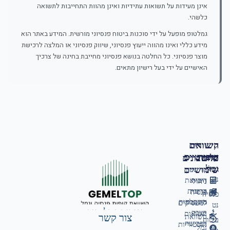
אינן מעידות על תשואות עתידיות ואינן מהוות התחייבות לתשואה
כלשהי.
גמלטופ מופעל על ידי סוכנות ביטוח פנסיוני מורשית. המידע באתר הוא
מידע כללי ואינו מהווה ייעוץ פנסיוני, שיווק פנסיוני או המלצה לרכישת
מוצר פנסיוני. כל החלטה בנושא פנסיוני מחייבת בחינה של צרכיך
האישיים על ידי בעל רישיון מתאים.
השוואת
קישורים
קופות
שימושיים
כלים
מחשבונים
גמל
שימושיים
גמל
מחשבון
נט
ריבית
השוואת
ניהול
דריבית
קרנות
פנסיה
פנסיה
מחשבון
השתלמות
למעסיקים
נט
אודות גמל טופ
קצבה
תשואות
צור קשר
השוואת
ביטוח
לפרישה
היסטוריות
גמל