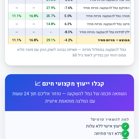
הפניקס גמל להשקעה מניות סחיר
-7.6%
27.9%
—
—
מנורה גמל להשקעה מניות סחיר
5.0%
25.7%
16.8%
11.1%
מיטב גמל להשקעה מניות סחיר
6.3%
14.8%
—
—
ילין לפידות גמל להשקעה מניות סחיר
-8.3%
—
—
—
ממוצע — מניות סחיר
-4.2%
29.1%
16.8%
11.1%
גמל להשקעה במסלול מניות — חשיפה גבוהה לשוק ההון עם פטור מלא
ממס רווחי הון בפדיון לאחר גיל 60.
קבלו ייעוץ מקצועי חינם 📈
השוואה חכמה של גמל להשקעה — נחזור אליכם תוך 24 שעות
עם המלצה מותאמת אישית.
למה להשאיר פרטים?
ייעוץ אישי ללא עלות
✓
ללא דמי פתיחה
✓