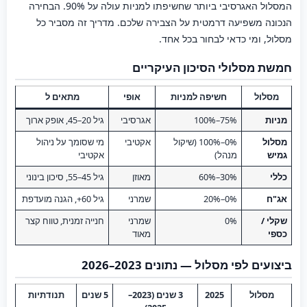
המסלול האגרסיבי ביותר שחשיפתו למניות עולה על 90%. הבחירה
הנכונה משפיעה דרמטית על הצבירה שלכם. מדריך זה מסביר כל
מסלול, ומי כדאי לבחור בכל אחד.
חמשת מסלולי הסיכון העיקריים
מסלול
חשיפה למניות
אופי
מתאים ל
מניות
75%–100%
אגרסיבי
גיל 20–45, אופק ארוך
מסלול
0%–100% (שיקול
אקטיבי
מי שסומך על ניהול
גמיש
מנהל)
אקטיבי
כללי
30%–60%
מאוזן
גיל 45–55, סיכון בינוני
אג"ח
0%–20%
שמרני
גיל 60+, הגנה מועדפת
שקלי /
0%
שמרני
חנייה זמנית, טווח קצר
כספי
מאוד
ביצועים לפי מסלול — נתונים 2023–2026
מסלול
2025
3 שנים (2023–
5 שנים
תנודתיות