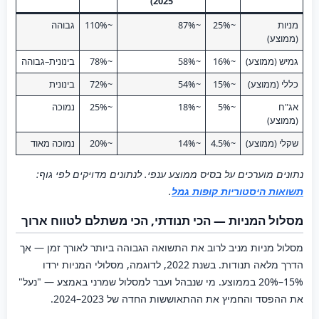
2025)
מניות
~25%
~87%
~110%
גבוהה
(ממוצע)
גמיש (ממוצע)
~16%
~58%
~78%
בינונית–גבוהה
כללי (ממוצע)
~15%
~54%
~72%
בינונית
אג"ח
~5%
~18%
~25%
נמוכה
(ממוצע)
שקלי (ממוצע)
~4.5%
~14%
~20%
נמוכה מאוד
נתונים מוערכים על בסיס ממוצע ענפי. לנתונים מדויקים לפי גוף:
תשואות היסטוריות קופות גמל
.
מסלול המניות — הכי תנודתי, הכי משתלם לטווח ארוך
מסלול מניות מניב לרוב את התשואה הגבוהה ביותר לאורך זמן — אך
הדרך מלאה תנודות. בשנת 2022, לדוגמה, מסלולי המניות ירדו
15%–20% בממוצע. מי שנבהל ועבר למסלול שמרני באמצע — "נעל"
את ההפסד והחמיץ את ההתאוששות החדה של 2023–2024.