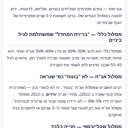
עם זאת — גופים מסוימים מצליחים בגמיש. אנליסט, לדוגמה, ידוע
לטובה במסלול הגמיש שלו. בדקו תשואות ל-5 שנים ספציפיות של
הגוף שבוחרים.
מסלול כללי — "ברירת המחדל" שמשתלמת לגיל
ביניים
מסלול כללי הוא לרוב 50%–60% מניות ו-40%–50% אג"ח ואחר. הוא
פחות תנודתי ממניות אך מניב תשואה סבירה לאורך זמן. מתאים לגיל
45–55 שכבר מרגיש לחץ לשמר את הצבירה.
מסלול אג"ח — לא "בטוח" כפי שנראה
רבים חושבים שמסלול אג"ח "בטוח". זה לא לגמרי נכון — כשהריבית
עולה (כפי שקרה ב-2022), מחירי אג"ח
יורדים
. ב-2022 מסלולי
האג"ח ירדו 5%–8% — לא ירידה קטנה עבור מי ש"ברח לבטיחות".
מסלול אג"ח טוב רק לטווח קצר מאוד (1–3 שנים) או לחוסכים בגיל
מתקדם.
מסלול שקלי/כספי — חנייה בלבד