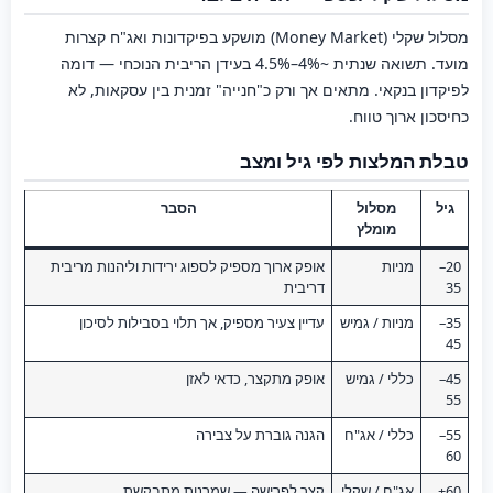
מסלול שקלי (Money Market) מושקע בפיקדונות ואג"ח קצרות
מועד. תשואה שנתית ~4%–4.5% בעידן הריבית הנוכחי — דומה
לפיקדון בנקאי. מתאים אך ורק כ"חנייה" זמנית בין עסקאות, לא
כחיסכון ארוך טווח.
טבלת המלצות לפי גיל ומצב
גיל
מסלול
הסבר
מומלץ
20–
מניות
אופק ארוך מספיק לספוג ירידות וליהנות מריבית
35
דריבית
35–
מניות / גמיש
עדיין צעיר מספיק, אך תלוי בסבילות לסיכון
45
45–
כללי / גמיש
אופק מתקצר, כדאי לאזן
55
55–
כללי / אג"ח
הגנה גוברת על צבירה
60
60+
אג"ח / שקלי
קצר לפרישה — שמרנות מתבקשת