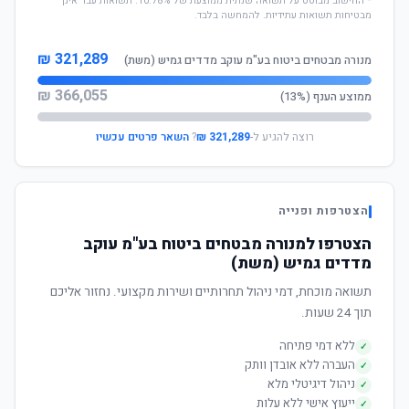
* החישוב מבוסס על תשואה שנתית ממוצעת של 10.78%. תשואות עבר אינן
מבטיחות תשואות עתידיות. להמחשה בלבד.
321,289 ₪
מנורה מבטחים ביטוח בע"מ עוקב מדדים גמיש (משת)
366,055 ₪
ממוצע הענף (13%)
רוצה להגיע ל-
321,289 ₪
?
השאר פרטים עכשיו
הצטרפות ופנייה
הצטרפו למנורה מבטחים ביטוח בע"מ עוקב
מדדים גמיש (משת)
תשואה מוכחת, דמי ניהול תחרותיים ושירות מקצועי. נחזור אליכם
תוך 24 שעות.
ללא דמי פתיחה
✓
העברה ללא אובדן וותק
✓
ניהול דיגיטלי מלא
✓
ייעוץ אישי ללא עלות
✓