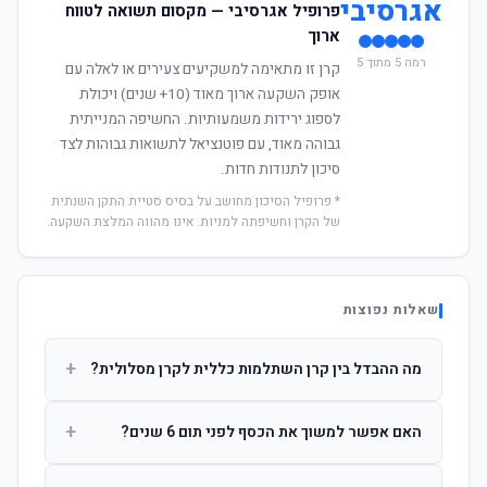
אגרסיבי
פרופיל אגרסיבי — מקסום תשואה לטווח
ארוך
רמה 5 מתוך 5
קרן זו מתאימה למשקיעים צעירים או לאלה עם
אופק השקעה ארוך מאוד (10+ שנים) ויכולת
לספוג ירידות משמעותיות. החשיפה המנייתית
גבוהה מאוד, עם פוטנציאל לתשואות גבוהות לצד
סיכון לתנודות חדות.
* פרופיל הסיכון מחושב על בסיס סטיית התקן השנתית
של הקרן וחשיפתה למניות. אינו מהווה המלצת השקעה.
שאלות נפוצות
+
מה ההבדל בין קרן השתלמות כללית לקרן מסלולית?
קרן כללית מנהלת את הכסף בפיזור רחב לפי שיקול דעת מנהל
+
האם אפשר למשוך את הכסף לפני תום 6 שנים?
ההשקעות. קרן מסלולית עוקבת אחרי מדד ספציפי ומאפשרת
לחוסך לבחור את רמת הסיכון בעצמו.
כן, אך משיכה לפני 6 שנות חברות תחויב במס הכנסה מלא על