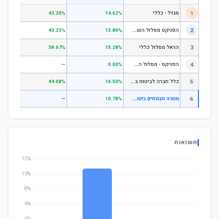
1
מגדל - כללי
.28%
42.30%
14.62%
ה
פניקס מסלול השקעה כללי
2
.24%
43.23%
13.86%
3
הראל מסלול כללי
.72%
38.67%
15.28%
ה
פניקס - מסלול השקעה בניהול אישי
4
—
—
0.00%
כ
לל חברה לביטוח בע"מ כללי
5
.07%
44.08%
16.50%
מ
נורה מבטחים ביטוח בע"מ עוקב מדדים גמיש (משת)
6
—
—
10.78%
תשואות