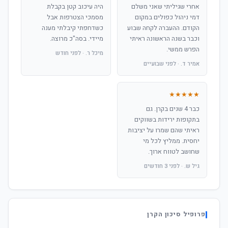
אחרי שגיליתי שאני משלם
היה עיכוב קטן בקבלת
דמי ניהול כפולים במקום
מסמכי הצטרפות אבל
הקודם. ההעברה לקחה שבוע
כשדחפתי קיבלתי מענה
וכבר בשנה הראשונה ראיתי
מיידי. בסה"כ מרוצה.
הפרש ממשי.
מיכל ר. · לפני חודש
אמיר ד. · לפני שבועיים
★★★★★
כבר 4 שנים בקרן. גם
בתקופות ירידות בשווקים
ראיתי שהם שמרו על יציבות
יחסית. ממליץ לכל מי
שחושב לטווח ארוך.
גיל ש. · לפני 3 חודשים
פרופיל סיכון הקרן