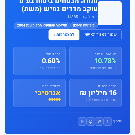
מנורה מבטחים ביטוח בע"מ
עוקב מדדים גמיש (משת)
· מס' קופה: 14385
פוליסות חיסכון
פוליסות שהונפקו החל משנת 2004
שמור לאזור האישי
להצטרפות ↓
תשואה שנתית
דמי ניהול
0.60%
10.78%
12 חודשים אחרונים
מהנכסים בשנה
היקף נכסים
פרופיל סיכון
16 מיליון ₪
אגרסיבי
עודכן: 8 באוגוסט 2026
⎘
@
W
f
שיתוף: