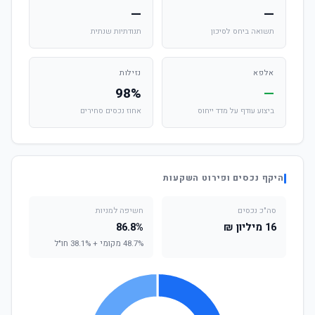
—
—
תשואה ביחס לסיכון
תנודתיות שנתית
אלפא
נזילות
98%
—
ביצוע עודף על מדד ייחוס
אחוז נכסים סחירים
היקף נכסים ופירוט השקעות
סה"כ נכסים
חשיפה למניות
16 מיליון ₪
86.8%
48.7% מקומי + 38.1% חו"ל