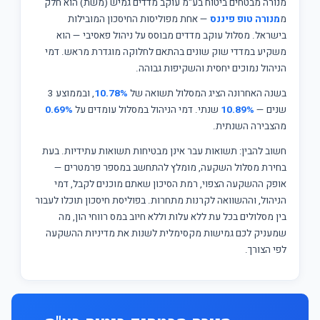
מנורה מבטחים ביטוח בע"מ עוקב מדדים גמיש (משת) הוא חלק
מ
מנורה טופ פיננס
— אחת מפוליסות החיסכון המובילות
בישראל. מסלול עוקב מדדים מבוסס על ניהול פאסיבי — הוא
משקיע במדדי שוק שונים בהתאם לחלוקה מוגדרת מראש. דמי
הניהול נמוכים יחסית והשקיפות גבוהה.
בשנה האחרונה הציג המסלול תשואה של
10.78%
, ובממוצע 3
שנים —
10.89%
שנתי. דמי הניהול במסלול עומדים על
0.69%
מהצבירה השנתית.
חשוב להבין: תשואות עבר אינן מבטיחות תשואות עתידיות. בעת
בחירת מסלול השקעה, מומלץ להתחשב במספר פרמטרים —
אופק ההשקעה הצפוי, רמת הסיכון שאתם מוכנים לקבל, דמי
הניהול, וההשוואה לקרנות מתחרות. בפוליסת חיסכון תוכלו לעבור
בין מסלולים בכל עת ללא עלות וללא חיוב במס רווחי הון, מה
שמעניק לכם גמישות מקסימלית לשנות את מדיניות ההשקעה
לפי הצורך.