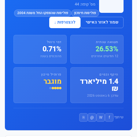
· מס' קופה: 44
פוליסות חיסכון
פוליסות שהונפקו החל משנת 2004
שמור לאזור האישי
להצטרפות ↓
תשואה שנתית
דמי ניהול
0.71%
26.53%
12 חודשים אחרונים
מהנכסים בשנה
היקף נכסים
פרופיל סיכון
1.4 מיליארד
מוגבר
₪
עודכן: 6 באוגוסט 2026
⎘
@
W
f
שיתוף: