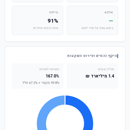
אלפא
נזילות
91%
—
ביצוע עודף על מדד ייחוס
אחוז נכסים סחירים
היקף נכסים ופירוט השקעות
סה"כ נכסים
חשיפה למניות
1.4 מיליארד ₪
167.0%
99.8% מקומי + 67.2% חו"ל