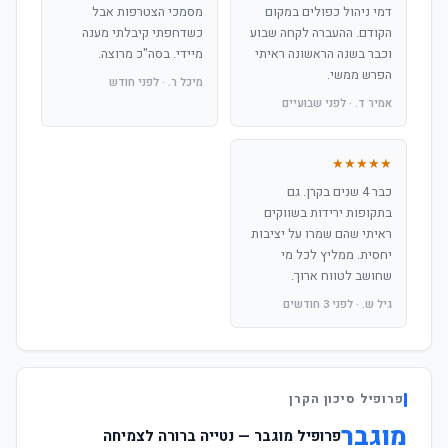
דמי ניהול כפולים במקום
מסמכי הצטרפות אבל
הקודם. ההעברה לקחה שבוע
כשדחפתי קיבלתי מענה
וכבר בשנה הראשונה ראיתי
מיידי. בסה"כ מרוצה.
הפרש ממשי.
מיכל ר. · לפני חודש
אמיר ד. · לפני שבועיים
★★★★★
כבר 4 שנים בקרן. גם
בתקופות ירידות בשווקים
ראיתי שהם שמרו על יציבות
יחסית. ממליץ לכל מי
שחושב לטווח ארוך.
גיל ש. · לפני 3 חודשים
פרופיל סיכון הקרן
מוגבר
פרופיל מוגבר — נטייה ברורה לצמיחה