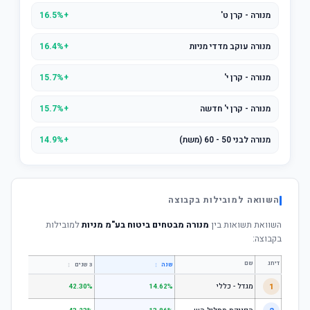
מנורה - קרן ט'
+16.5%
מנורה עוקב מדדי מניות
+16.4%
מנורה - קרן י'
+15.7%
מנורה - קרן י' חדשה
+15.7%
מנורה לבני 50 - 60 (משת)
+14.9%
השוואה למובילות בקבוצה
השוואת תשואות בין
מנורה מבטחים ביטוח בע"מ מניות
למובילות
בקבוצה:
דירוג
שם
↕
↕
שנה
3 שנים
5 שנים
1
מגדל - כללי
.28%
42.30%
14.62%