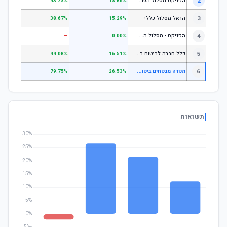
ה
פניקס מסלול השקעה כללי
2
.24%
43.23%
13.86%
3
הראל מסלול כללי
.72%
38.67%
15.29%
ה
פניקס - מסלול השקעה בניהול אישי
4
—
—
0.00%
כ
לל חברה לביטוח בע"מ כללי
5
.07%
44.08%
16.51%
מ
נורה מבטחים ביטוח בע"מ מניות
6
.16%
79.75%
26.53%
תשואות