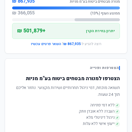
867,935 ₪
מנורה מבטחים ביטוח בע"מ מניות
366,055 ₪
ממוצע הענף (13%)
+501,879 ₪
יתרון בחירת הקרן
רוצה להגיע ל-
867,935 ₪
?
השאר פרטים עכשיו
הצטרפות ופנייה
הצטרפו למנורה מבטחים ביטוח בע"מ מניות
תשואה מוכחת, דמי ניהול תחרותיים ושירות מקצועי. נחזור אליכם
תוך 24 שעות.
ללא דמי פתיחה
✓
העברה ללא אובדן וותק
✓
ניהול דיגיטלי מלא
✓
ייעוץ אישי ללא עלות
✓