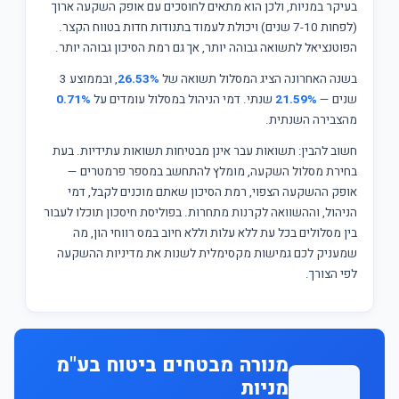
בעיקר במניות, ולכן הוא מתאים לחוסכים עם אופק השקעה ארוך
(לפחות 7-10 שנים) ויכולת לעמוד בתנודות חדות בטווח הקצר.
הפוטנציאל לתשואה גבוהה יותר, אך גם רמת הסיכון גבוהה יותר.
בשנה האחרונה הציג המסלול תשואה של
26.53%
, ובממוצע 3
שנים —
21.59%
שנתי. דמי הניהול במסלול עומדים על
0.71%
מהצבירה השנתית.
חשוב להבין: תשואות עבר אינן מבטיחות תשואות עתידיות. בעת
בחירת מסלול השקעה, מומלץ להתחשב במספר פרמטרים —
אופק ההשקעה הצפוי, רמת הסיכון שאתם מוכנים לקבל, דמי
הניהול, וההשוואה לקרנות מתחרות. בפוליסת חיסכון תוכלו לעבור
בין מסלולים בכל עת ללא עלות וללא חיוב במס רווחי הון, מה
שמעניק לכם גמישות מקסימלית לשנות את מדיניות ההשקעה
לפי הצורך.
מנורה מבטחים ביטוח בע"מ
מניות