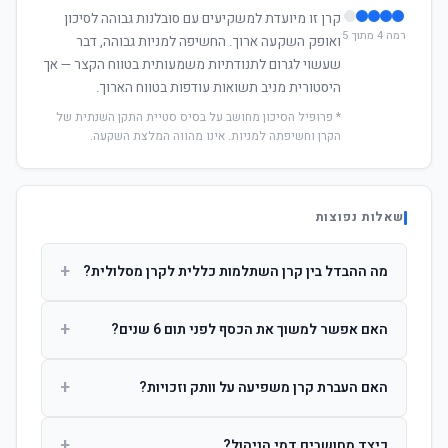
קרן זו מיועדת למשקיעים עם סובלנות גבוהה לסיכון
רמה 4 מתוך 5
ואופק השקעה ארוך. החשיפה למניות גבוהה, דבר
שעשוי לגרום לתנודתיות משמעותית בטווח הקצר — אך
היסטורית מניב תשואות עודפות בטווח הארוך.
* פרופיל הסיכון מחושב על בסיס סטיית התקן השנתית של
הקרן וחשיפתה למניות. אינו מהווה המלצת השקעה.
שאלות נפוצות
+
מה ההבדל בין קרן השתלמות כללית לקרן מסלולית?
קרן כללית מנהלת את הכסף בפיזור רחב לפי שיקול דעת מנהל
+
האם אפשר למשוך את הכסף לפני תום 6 שנים?
ההשקעות. קרן מסלולית עוקבת אחרי מדד ספציפי ומאפשרת
לחוסך לבחור את רמת הסיכון בעצמו.
כן, אך משיכה לפני 6 שנות חברות תחויב במס הכנסה מלא על
+
האם העברת קרן משפיעה על וותק וזכויות?
הרווחים. לאחר 6 שנים ניתן למשוך פטור ממס עד לתקרה
הקבועה בחוק.
לא. העברת קרן בין חברות אינה מאפסת את ספירת שנות
+
כיצד מחושבים דמי הניהול?