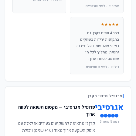
אמיר ד. · לפני שבועיים
★★★★★
כבר 4 שנים בקרן. גם
בתקופות ירידות בשווקים
ראיתי שהם שמרו על יציבות
יחסית. ממליץ לכל מי
שחושב לטווח ארוך.
גיל ש. · לפני 3 חודשים
פרופיל סיכון הקרן
אגרסיבי
פרופיל אגרסיבי — מקסום תשואה לטווח
ארוך
רמה 5 מתוך 5
קרן זו מתאימה למשקיעים צעירים או לאלה עם
אופק השקעה ארוך מאוד (10+ שנים) ויכולת