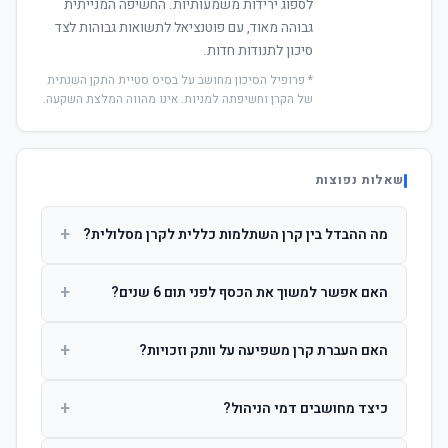
לספוג ירידות משמעותיות. החשיפה המנייתית
גבוהה מאוד, עם פוטנציאל לתשואות גבוהות לצד
סיכון לתנודות חדות.
* פרופיל הסיכון מחושב על בסיס סטיית התקן השנתית
של הקרן וחשיפתה למניות. אינו מהווה המלצת השקעה.
שאלות נפוצות
+
מה ההבדל בין קרן השתלמות כללית לקרן מסלולית?
קרן כללית מנהלת את הכסף בפיזור רחב לפי שיקול דעת מנהל
+
האם אפשר למשוך את הכסף לפני תום 6 שנים?
ההשקעות. קרן מסלולית עוקבת אחרי מדד ספציפי ומאפשרת
לחוסך לבחור את רמת הסיכון בעצמו.
כן, אך משיכה לפני 6 שנות חברות תחויב במס הכנסה מלא על
+
האם העברת קרן משפיעה על וותק וזכויות?
הרווחים. לאחר 6 שנים ניתן למשוך פטור ממס עד לתקרה
הקבועה בחוק.
לא. העברת קרן בין חברות אינה מאפסת את ספירת שנות
+
כיצד מחושבים דמי הניהול?
החברות. הוותק ממשיך להיספר מיום ההפקדה הראשונה.