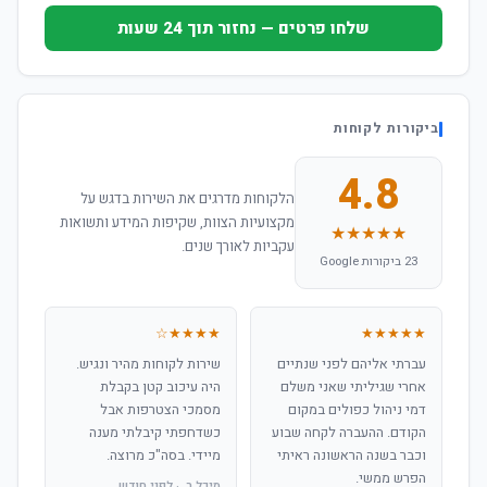
שלחו פרטים — נחזור תוך 24 שעות
ביקורות לקוחות
4.8
הלקוחות מדרגים את השירות בדגש על
מקצועיות הצוות, שקיפות המידע ותשואות
★★★★★
עקביות לאורך שנים.
23 ביקורות Google
★★★★☆
★★★★★
עברתי אליהם לפני שנתיים
שירות לקוחות מהיר ונגיש.
אחרי שגיליתי שאני משלם
היה עיכוב קטן בקבלת
דמי ניהול כפולים במקום
מסמכי הצטרפות אבל
הקודם. ההעברה לקחה שבוע
כשדחפתי קיבלתי מענה
וכבר בשנה הראשונה ראיתי
מיידי. בסה"כ מרוצה.
הפרש ממשי.
מיכל ר. · לפני חודש