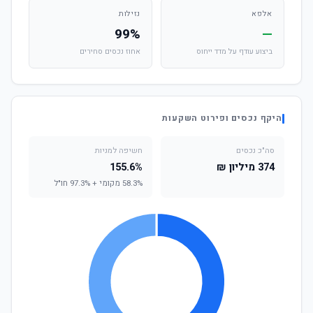
אלפא
נזילות
99%
—
ביצוע עודף על מדד ייחוס
אחוז נכסים סחירים
היקף נכסים ופירוט השקעות
סה"כ נכסים
חשיפה למניות
374 מיליון ₪
155.6%
58.3% מקומי + 97.3% חו"ל