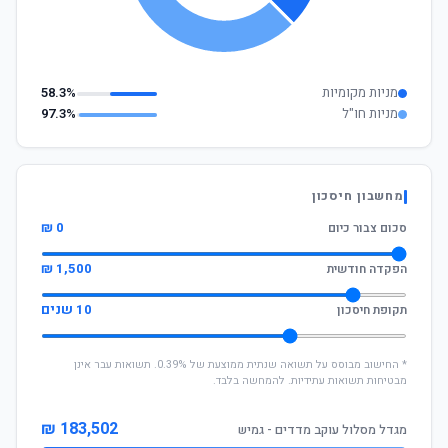
מניות מקומיות
58.3%
מניות חו"ל
97.3%
מחשבון חיסכון
0 ₪
סכום צבור כיום
1,500 ₪
הפקדה חודשית
10 שנים
תקופת חיסכון
* החישוב מבוסס על תשואה שנתית ממוצעת של 0.39%. תשואות עבר אינן
מבטיחות תשואות עתידיות. להמחשה בלבד.
183,502 ₪
מגדל מסלול עוקב מדדים - גמיש