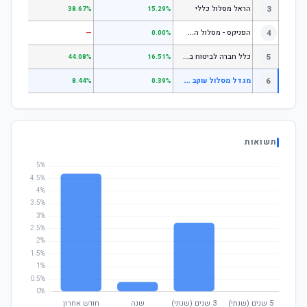
3
הראל מסלול כללי
.72%
38.67%
15.29%
ה
פניקס - מסלול השקעה בניהול אישי
4
—
—
0.00%
כ
לל חברה לביטוח בע"מ כללי
5
.07%
44.08%
16.51%
מ
גדל מסלול עוקב מדדים - גמיש
6
—
8.44%
0.39%
תשואות