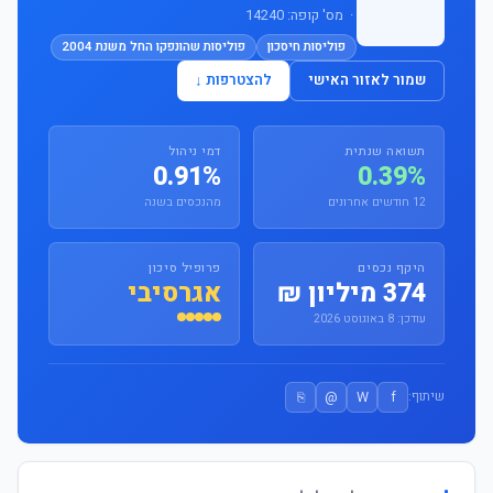
· מס' קופה: 14240
פוליסות חיסכון
פוליסות שהונפקו החל משנת 2004
שמור לאזור האישי
להצטרפות ↓
תשואה שנתית
דמי ניהול
0.91%
0.39%
12 חודשים אחרונים
מהנכסים בשנה
היקף נכסים
פרופיל סיכון
374 מיליון ₪
אגרסיבי
עודכן: 8 באוגוסט 2026
⎘
@
W
f
שיתוף: