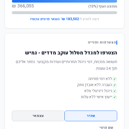
366,055 ₪
ממוצע הענף (13%)
רוצה להגיע ל-
183,502 ₪
?
השאר פרטים עכשיו
הצטרפות ופנייה
הצטרפו למגדל מסלול עוקב מדדים - גמיש
תשואה מוכחת, דמי ניהול תחרותיים ושירות מקצועי. נחזור אליכם
תוך 24 שעות.
ללא דמי פתיחה
✓
העברה ללא אובדן וותק
✓
ניהול דיגיטלי מלא
✓
ייעוץ אישי ללא עלות
✓
שכיר
עצמאי
שם פרטי