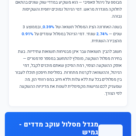
מבוסס על ניהול פאסיבי — הוא משקיע במדדי שוק שונים בהתאם
לחלוקה מוגדרת מראש. דמי הניהול נמוכים יחסית והשקיפות
גבוהה.
בשנה האחרונה הציג המסלול תשואה של
0.39%
, ובממוצע 3
שנים —
2.74%
שנתי. דמי הניהול במסלול עומדים על
0.91%
מהצבירה השנתית.
חשוב להבין: תשואות עבר אינן מבטיחות תשואות עתידיות. בעת
בחירת מסלול השקעה, מומלץ להתחשב במספר פרמטרים —
אופק ההשקעה הצפוי, רמת הסיכון שאתם מוכנים לקבל, דמי
הניהול, וההשוואה לקרנות מתחרות. בפוליסת חיסכון תוכלו לעבור
בין מסלולים בכל עת ללא עלות וללא חיוב במס רווחי הון, מה
שמעניק לכם גמישות מקסימלית לשנות את מדיניות ההשקעה
לפי הצורך.
מגדל מסלול עוקב מדדים -
גמיש