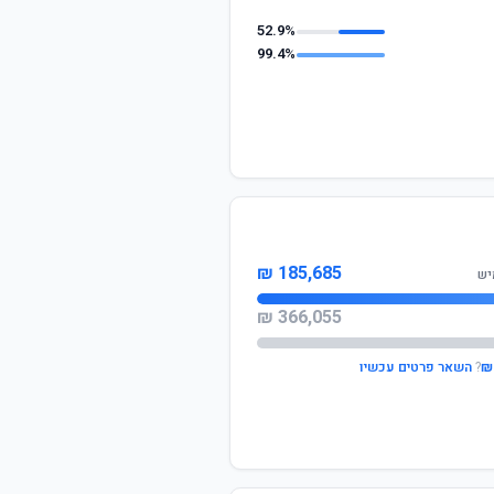
52.9%
99.4%
185,685 ₪
יש
366,055 ₪
?
השאר פרטים עכשיו