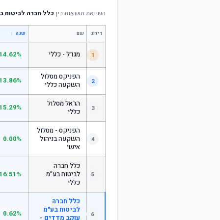
השוואת תשואות בין
כלל חברה לביטוח בע
דירוג
שם
↕
שנה
מגדל - כללי
14.62%
1
הפניקס מסלול
13.86%
2
השקעה כללי
הראל מסלול
15.29%
3
כללי
הפניקס - מסלול
השקעה בניהול
0.00%
4
אישי
כלל חברה
לביטוח בע"מ
16.51%
5
כללי
כלל חברה
לביטוח בע"מ
0.62%
6
עוקב מדדים -