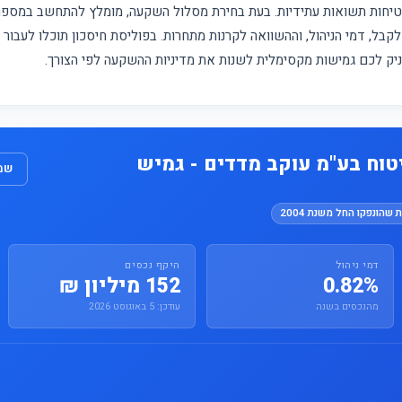
מבטיחות תשואות עתידיות. בעת בחירת מסלול השקעה, מומלץ להתחשב במס
קבל, דמי הניהול, וההשוואה לקרנות מתחרות. בפוליסת חיסכון תוכלו לעבור
עניק לכם גמישות מקסימלית לשנות את מדיניות ההשקעה לפי הצורך.
טוח בע"מ עוקב מדדים - גמיש
שמו
 שהונפקו החל משנת 2004
דמי ניהול
היקף נכסים
0.82%
152 מיליון ₪
מהנכסים בשנה
עודכן: 5 באוגוסט 2026