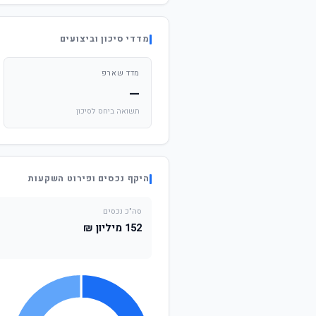
מדדי סיכון וביצועים
מדד שארפ
—
תשואה ביחס לסיכון
היקף נכסים ופירוט השקעות
סה"כ נכסים
152 מיליון ₪