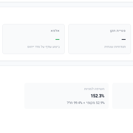
סטיית תקן
אלפא
—
—
תנודתיות שנתית
ביצוע עודף על מדד ייחוס
חשיפה למניות
152.3%
52.9% מקומי + 99.4% חו"ל