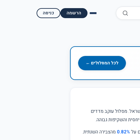
הרשמה
כניסה
השוואת קופות גמל
השוואת בתי השקעות למסחר עצמאי
מאמרים ומדריכים
לכל המסלולים ←
תשואות היסטוריות
מעקב שוק ההון | גמלטופ
תנאי שימוש
שראל. מסלול עוקב מדדים
חסית והשקיפות גבוהה.
אודות גמל טופ
ם על
0.82%
מהצבירה השנתית.