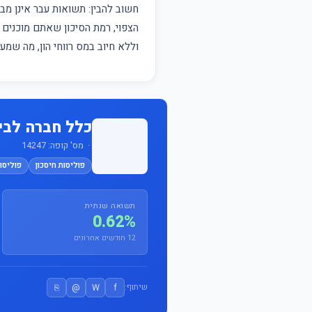
חשוב להבין: תשואות עבר אינן 
הצפוי, רמת הסיכון שאתם מוכנים ל
וללא חיוב במס רווחי הון, מה שמ
כלל חברה לבי
· מס' קופה: 14247
פוליסות חיסכון
פוליסות
תשואה שנתית
0.62%
12 חודשים אחרונים
⎘
@
W
f
שיתוף: