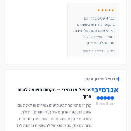
★★★★★
כבר 4 שנים בקרן. גם
בתקופות ירידות בשווקים
ראיתי שהם שמרו על יציבות
יחסית. ממליץ לכל מי
שחושב לטווח ארוך.
גיל ש. · לפני 3 חודשים
פרופיל סיכון הקרן
אגרסיבי
פרופיל אגרסיבי — מקסום תשואה לטווח
ארוך
רמה 5 מתוך 5
קרן זו מתאימה למשקיעים צעירים או לאלה עם
אופק השקעה ארוך מאוד (10+ שנים) ויכולת
לספוג ירידות משמעותיות. החשיפה המנייתית
גבוהה מאוד, עם פוטנציאל לתשואות גבוהות לצד