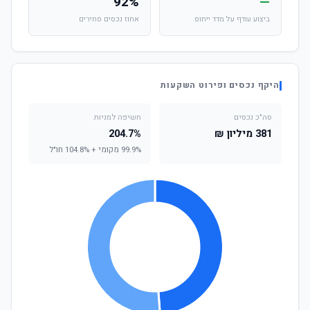
92%
—
ביצוע עודף על מדד ייחוס
אחוז נכסים סחירים
היקף נכסים ופירוט השקעות
סה"כ נכסים
חשיפה למניות
381 מיליון ₪
204.7%
99.9% מקומי + 104.8% חו"ל