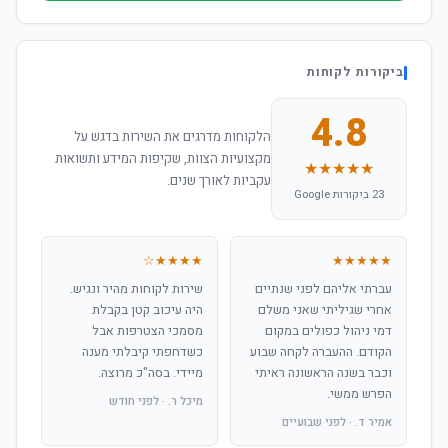
ביקורות לקוחות
4.8
הלקוחות מדרגים את השירות בדגש על
מקצועיות הצוות, שקיפות המידע ותשואות
★★★★★
עקביות לאורך שנים.
23 ביקורות Google
★★★★☆
★★★★★
עברתי אליהם לפני שנתיים
שירות לקוחות מהיר ונגיש.
אחרי שגיליתי שאני משלם
היה עיכוב קטן בקבלת
דמי ניהול כפולים במקום
מסמכי הצטרפות אבל
הקודם. ההעברה לקחה שבוע
כשדחפתי קיבלתי מענה
וכבר בשנה הראשונה ראיתי
מיידי. בסה"כ מרוצה.
הפרש ממשי.
מיכל ר. · לפני חודש
אמיר ד. · לפני שבועיים