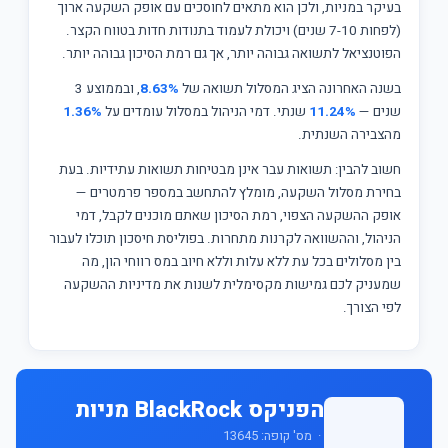
בעיקר במניות, ולכן הוא מתאים לחוסכים עם אופק השקעה ארוך
(לפחות 7-10 שנים) ויכולת לעמוד בתנודות חדות בטווח הקצר.
הפוטנציאל לתשואה גבוהה יותר, אך גם רמת הסיכון גבוהה יותר.
בשנה האחרונה הציג המסלול תשואה של
8.63%
, ובממוצע 3
שנים —
11.24%
שנתי. דמי הניהול במסלול עומדים על
1.36%
מהצבירה השנתית.
חשוב להבין: תשואות עבר אינן מבטיחות תשואות עתידיות. בעת
בחירת מסלול השקעה, מומלץ להתחשב במספר פרמטרים —
אופק ההשקעה הצפוי, רמת הסיכון שאתם מוכנים לקבל, דמי
הניהול, וההשוואה לקרנות מתחרות. בפוליסת חיסכון תוכלו לעבור
בין מסלולים בכל עת ללא עלות וללא חיוב במס רווחי הון, מה
שמעניק לכם גמישות מקסימלית לשנות את מדיניות ההשקעה
לפי הצורך.
הפניקס BlackRock מניות
· מס' קופה: 13645