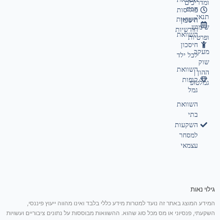
ומדריכים
חכם
פוליסות
תנאי
תשואות
חיסכון
שימוש
חודשיות
השוואת
ופרטיות
חיסכון
מעקב
לכל ילד
שוק
השוואת
ההון |
קופות
גמלטופ
גמל
השוואת
בתי
השקעות
למסחר
עצמאי
גילוי נאות
המידע המוצג באתר זה נועד למטרות מידע כללי בלבד ואינו מהווה ייעוץ פיננסי,
השקעתי, פנסיוני או מס מכל סוג שהוא. ההשוואות מבוססות על נתונים ציבוריים ועשויות