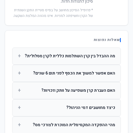
סיכון לתנודות חדות.
* פרופיל הסיכון מחושב על בסיס סטיית התקן השנתית
של הקרן וחשיפתה למניות. אינו מהווה המלצת השקעה.
שאלות נפוצות
+
מה ההבדל בין קרן השתלמות כללית לקרן מסלולית?
קרן כללית מנהלת את הכסף בפיזור רחב לפי שיקול דעת מנהל
+
האם אפשר למשוך את הכסף לפני תום 6 שנים?
ההשקעות. קרן מסלולית עוקבת אחרי מדד ספציפי ומאפשרת
לחוסך לבחור את רמת הסיכון בעצמו.
כן, אך משיכה לפני 6 שנות חברות תחויב במס הכנסה מלא על
+
האם העברת קרן משפיעה על וותק וזכויות?
הרווחים. לאחר 6 שנים ניתן למשוך פטור ממס עד לתקרה
הקבועה בחוק.
לא. העברת קרן בין חברות אינה מאפסת את ספירת שנות
+
כיצד מחושבים דמי הניהול?
החברות. הוותק ממשיך להיספר מיום ההפקדה הראשונה.
דמי הניהול נגבים כאחוז שנתי מהיתרה הצבורה. ניתן לנהל משא
+
מהי ההפקדה המקסימלית המוכרת לצורכי מס?
ומתן על שיעורם בעת הצטרפות.