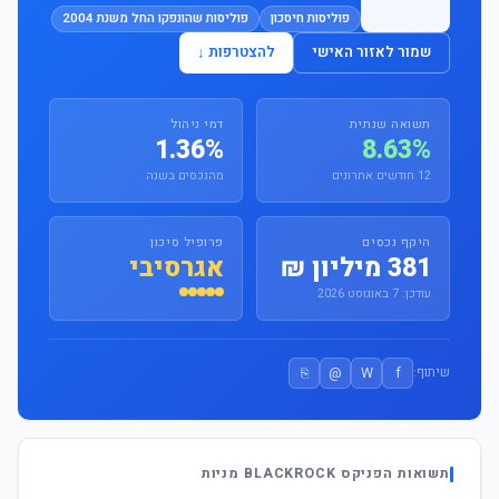
פוליסות חיסכון
פוליסות שהונפקו החל משנת 2004
שמור לאזור האישי
להצטרפות ↓
תשואה שנתית
דמי ניהול
1.36%
8.63%
12 חודשים אחרונים
מהנכסים בשנה
היקף נכסים
פרופיל סיכון
381 מיליון ₪
אגרסיבי
עודכן: 7 באוגוסט 2026
⎘
@
W
f
שיתוף:
תשואות הפניקס BLACKROCK מניות