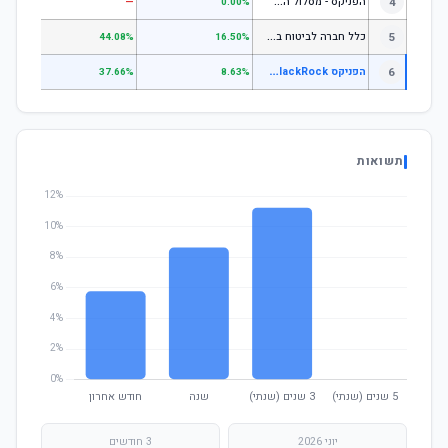
ה
פניקס - מסלול השקעה בניהול אישי
4
—
—
0.00%
כ
לל חברה לביטוח בע"מ כללי
5
.07%
44.08%
16.50%
ה
פניקס BlackRock מניות
6
—
37.66%
8.63%
תשואות
יוני 2026
3 חודשים