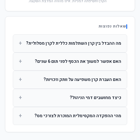
הקרן וחשיפתה למניות. אינו מהווה המלצת השקעה.
שאלות נפוצות
+
מה ההבדל בין קרן השתלמות כללית לקרן מסלולית?
קרן כללית מנהלת את הכסף בפיזור רחב לפי שיקול דעת מנהל
+
האם אפשר למשוך את הכסף לפני תום 6 שנים?
ההשקעות. קרן מסלולית עוקבת אחרי מדד ספציפי ומאפשרת
לחוסך לבחור את רמת הסיכון בעצמו.
כן, אך משיכה לפני 6 שנות חברות תחויב במס הכנסה מלא על
+
האם העברת קרן משפיעה על וותק וזכויות?
הרווחים. לאחר 6 שנים ניתן למשוך פטור ממס עד לתקרה
הקבועה בחוק.
לא. העברת קרן בין חברות אינה מאפסת את ספירת שנות
+
כיצד מחושבים דמי הניהול?
החברות. הוותק ממשיך להיספר מיום ההפקדה הראשונה.
דמי הניהול נגבים כאחוז שנתי מהיתרה הצבורה. ניתן לנהל משא
+
מהי ההפקדה המקסימלית המוכרת לצורכי מס?
ומתן על שיעורם בעת הצטרפות.
לשכירים: המעסיק מפקיד עד 7.5% ממשכורת + 2.5% ניכוי
מהעובד. לעצמאים: עד 4.5% מההכנסה עם הטבת מס.