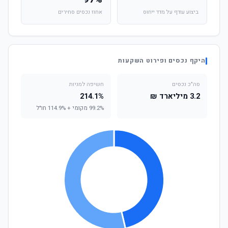
ביצוע עודף על מדד ייחוס
אחוז נכסים סחירים
היקף נכסים ופירוט השקעות
סה"כ נכסים
חשיפה למניות
3.2 מיליארד ₪
214.1%
99.2% מקומי + 114.9% חו"ל