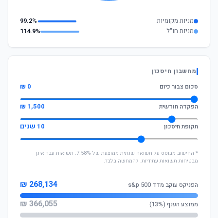
מניות מקומיות
99.2%
מניות חו"ל
114.9%
מחשבון חיסכון
0 ₪
סכום צבור כיום
1,500 ₪
הפקדה חודשית
10 שנים
תקופת חיסכון
* החישוב מבוסס על תשואה שנתית ממוצעת של 7.58%. תשואות עבר אינן
מבטיחות תשואות עתידיות. להמחשה בלבד.
268,134 ₪
הפניקס עוקב מדד s&p 500
366,055 ₪
ממוצע הענף (13%)