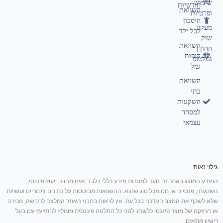
שימוש
חודשיות
השוואת
ופרטיות
חיסכון
מעקב
לכל ילד
שוק
השוואת
ההון |
קופות
גמלטופ
גמל
השוואת
בתי
השקעות
למסחר
עצמאי
גילוי נאות
המידע המוצג באתר זה נועד למטרות מידע כללי בלבד ואינו מהווה ייעוץ פיננסי,
השקעתי, פנסיוני או מס מכל סוג שהוא. ההשוואות מבוססות על נתונים ציבוריים ועשויות
שלא לשקף את המצב העדכני בכל עת. אין לראות בתכני האתר המלצה לרכישה, מכירה
או החזקה של מוצר פיננסי כלשהו. לפני כל החלטה פיננסית מומלץ להתייעץ עם בעל
רישיון מתאים.