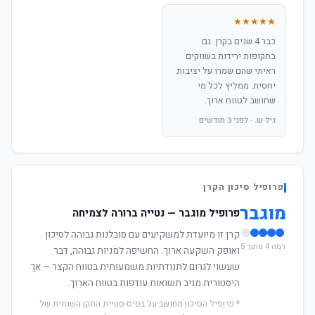
★★★★★
כבר 4 שנים בקרן. גם
בתקופות ירידות בשווקים
ראיתי שהם שמרו על יציבות
יחסית. ממליץ לכל מי
שחושב לטווח ארוך.
גיל ש. · לפני 3 חודשים
פרופיל סיכון הקרן
מוגבר
פרופיל מוגבר — נטייה ברורה לצמיחה
קרן זו מיועדת למשקיעים עם סובלנות גבוהה לסיכון
רמה 4 מתוך 5
ואופק השקעה ארוך. החשיפה למניות גבוהה, דבר
שעשוי לגרום לתנודתיות משמעותית בטווח הקצר — אך
היסטורית מניב תשואות עודפות בטווח הארוך.
* פרופיל הסיכון מחושב על בסיס סטיית התקן השנתית של