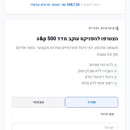
רוצה להגיע ל-
268,134 ₪
?
השאר פרטים עכשיו
הצטרפות ופנייה
הצטרפו להפניקס עוקב מדד s&p 500
תשואה מוכחת, דמי ניהול תחרותיים ושירות מקצועי. נחזור אליכם
תוך 24 שעות.
ללא דמי פתיחה
✓
העברה ללא אובדן וותק
✓
ניהול דיגיטלי מלא
✓
ייעוץ אישי ללא עלות
✓
שכיר
עצמאי
שם פרטי