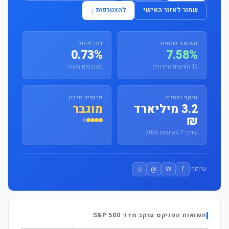
שמור לאזור האישי
להצטרפות ↓
תשואה שנתית
דמי ניהול
0.73%
7.58%
12 חודשים אחרונים
מהנכסים בשנה
היקף נכסים
פרופיל סיכון
3.2 מיליארד
מוגבר
₪
עודכן: 7 באוגוסט 2026
⎘
@
W
f
שיתוף:
תשואות הפניקס עוקב מדד S&P 500