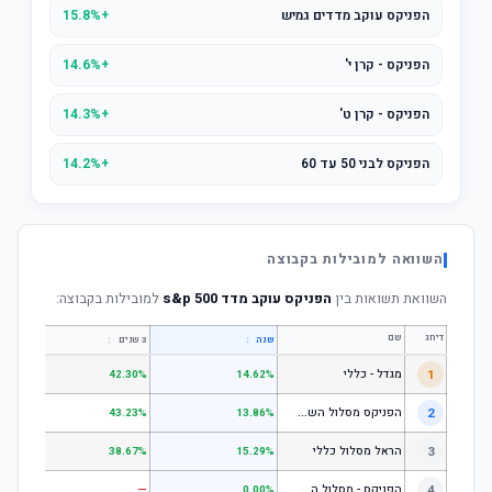
הפניקס עוקב מדדים גמיש
+15.8%
הפניקס - קרן י'
+14.6%
הפניקס - קרן ט'
+14.3%
הפניקס לבני 50 עד 60
+14.2%
השוואה למובילות בקבוצה
השוואת תשואות בין
הפניקס עוקב מדד s&p 500
למובילות בקבוצה:
דירוג
שם
↕
↕
שנה
3 שנים
5 שנים
1
מגדל - כללי
.28%
42.30%
14.62%
ה
פניקס מסלול השקעה כללי
2
.24%
43.23%
13.86%
3
הראל מסלול כללי
.72%
38.67%
15.29%
ה
פניקס - מסלול השקעה בניהול אישי
4
—
—
0.00%