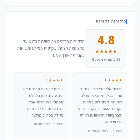
ביקורות לקוחות
4.8
הלקוחות מדרגים את השירות בדגש על
מקצועיות הצוות, שקיפות המידע ותשואות
★★★★★
עקביות לאורך שנים.
23 ביקורות Google
★★★★☆
★★★★★
עברתי אליהם לפני שנתיים
שירות לקוחות מהיר ונגיש.
אחרי שגיליתי שאני משלם
היה עיכוב קטן בקבלת
דמי ניהול כפולים במקום
מסמכי הצטרפות אבל
הקודם. ההעברה לקחה שבוע
כשדחפתי קיבלתי מענה
וכבר בשנה הראשונה ראיתי
מיידי. בסה"כ מרוצה.
הפרש ממשי.
מיכל ר. · לפני חודש
אמיר ד. · לפני שבועיים