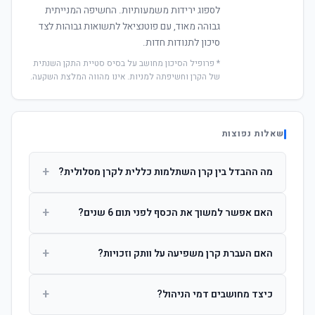
לספוג ירידות משמעותיות. החשיפה המנייתית
גבוהה מאוד, עם פוטנציאל לתשואות גבוהות לצד
סיכון לתנודות חדות.
* פרופיל הסיכון מחושב על בסיס סטיית התקן השנתית
של הקרן וחשיפתה למניות. אינו מהווה המלצת השקעה.
שאלות נפוצות
+
מה ההבדל בין קרן השתלמות כללית לקרן מסלולית?
קרן כללית מנהלת את הכסף בפיזור רחב לפי שיקול דעת מנהל
+
האם אפשר למשוך את הכסף לפני תום 6 שנים?
ההשקעות. קרן מסלולית עוקבת אחרי מדד ספציפי ומאפשרת
לחוסך לבחור את רמת הסיכון בעצמו.
כן, אך משיכה לפני 6 שנות חברות תחויב במס הכנסה מלא על
+
האם העברת קרן משפיעה על וותק וזכויות?
הרווחים. לאחר 6 שנים ניתן למשוך פטור ממס עד לתקרה
הקבועה בחוק.
לא. העברת קרן בין חברות אינה מאפסת את ספירת שנות
+
כיצד מחושבים דמי הניהול?
החברות. הוותק ממשיך להיספר מיום ההפקדה הראשונה.