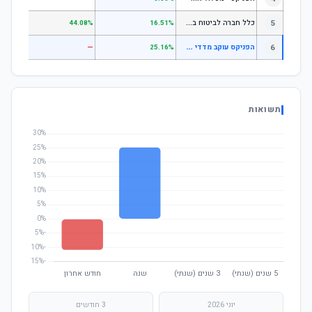
כ
לל חברה לביטוח בע"מ כללי
5
.07%
44.08%
16.51%
ה
פניקס עוקב מדדי מניות
6
—
—
25.16%
תשואות
יוני 2026
3 חודשים