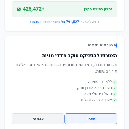
+425,472 ₪
יתרון בחירת הקרן
רוצה להגיע ל-
791,527 ₪
?
השאר פרטים עכשיו
הצטרפות ופנייה
הצטרפו להפניקס עוקב מדדי מניות
תשואה מוכחת, דמי ניהול תחרותיים ושירות מקצועי. נחזור אליכם
תוך 24 שעות.
ללא דמי פתיחה
✓
העברה ללא אובדן וותק
✓
ניהול דיגיטלי מלא
✓
ייעוץ אישי ללא עלות
✓
שכיר
עצמאי