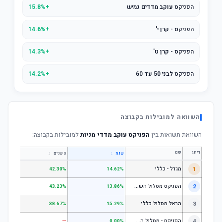
הפניקס עוקב מדדים גמיש
+15.8%
הפניקס - קרן י'
+14.6%
הפניקס - קרן ט'
+14.3%
הפניקס לבני 50 עד 60
+14.2%
השוואה למובילות בקבוצה
השוואת תשואות בין
הפניקס עוקב מדדי מניות
למובילות בקבוצה:
דירוג
שם
↕
↕
שנה
3 שנים
5 שנים
1
מגדל - כללי
.28%
42.30%
14.62%
ה
פניקס מסלול השקעה כללי
2
.24%
43.23%
13.86%
3
הראל מסלול כללי
.72%
38.67%
15.29%
ה
פניקס - מסלול השקעה בניהול אישי
4
—
—
0.00%