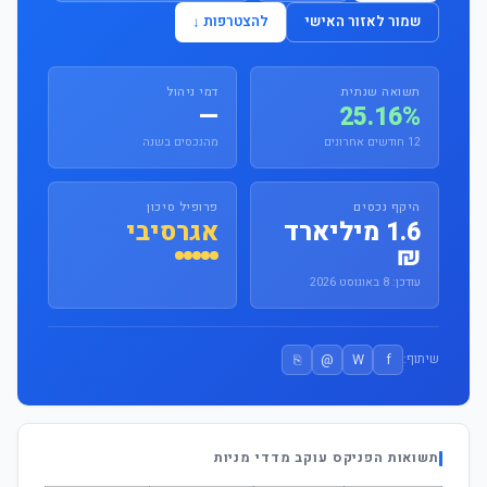
שמור לאזור האישי
להצטרפות ↓
תשואה שנתית
דמי ניהול
—
25.16%
12 חודשים אחרונים
מהנכסים בשנה
היקף נכסים
פרופיל סיכון
1.6 מיליארד
אגרסיבי
₪
עודכן: 8 באוגוסט 2026
⎘
@
W
f
שיתוף:
תשואות הפניקס עוקב מדדי מניות