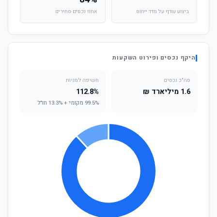
ביצוע עודף על מדד ייחוס
אחוז נכסים סחירים
היקף נכסים ופירוט השקעות
סה"כ נכסים
חשיפה למניות
1.6 מיליארד ₪
112.8%
99.5% מקומי + 13.3% חו"ל