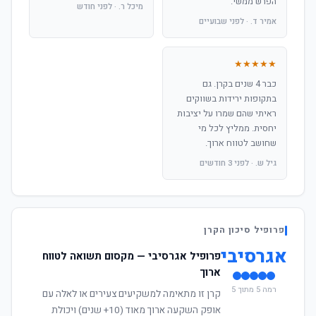
הפרש ממשי.
מיכל ר. · לפני חודש
אמיר ד. · לפני שבועיים
★★★★★
כבר 4 שנים בקרן. גם
בתקופות ירידות בשווקים
ראיתי שהם שמרו על יציבות
יחסית. ממליץ לכל מי
שחושב לטווח ארוך.
גיל ש. · לפני 3 חודשים
פרופיל סיכון הקרן
אגרסיבי
פרופיל אגרסיבי — מקסום תשואה לטווח
ארוך
רמה 5 מתוך 5
קרן זו מתאימה למשקיעים צעירים או לאלה עם
אופק השקעה ארוך מאוד (10+ שנים) ויכולת