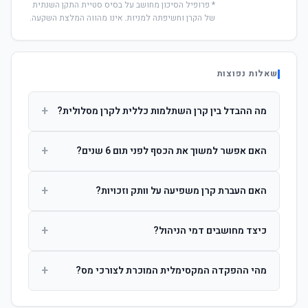
* פרופיל הסיכון מחושב על בסיס סטיית התקן השנתית
של הקרן וחשיפתה למניות. אינו מהווה המלצת השקעה.
שאלות נפוצות
+
מה ההבדל בין קרן השתלמות כללית לקרן מסלולית?
קרן כללית מנהלת את הכסף בפיזור רחב לפי שיקול דעת מנהל
+
האם אפשר למשוך את הכסף לפני תום 6 שנים?
ההשקעות. קרן מסלולית עוקבת אחרי מדד ספציפי ומאפשרת
לחוסך לבחור את רמת הסיכון בעצמו.
כן, אך משיכה לפני 6 שנות חברות תחויב במס הכנסה מלא על
+
האם העברת קרן משפיעה על וותק וזכויות?
הרווחים. לאחר 6 שנים ניתן למשוך פטור ממס עד לתקרה
הקבועה בחוק.
לא. העברת קרן בין חברות אינה מאפסת את ספירת שנות
+
כיצד מחושבים דמי הניהול?
החברות. הוותק ממשיך להיספר מיום ההפקדה הראשונה.
דמי הניהול נגבים כאחוז שנתי מהיתרה הצבורה. ניתן לנהל משא
+
מהי ההפקדה המקסימלית המוכרת לצורכי מס?
ומתן על שיעורם בעת הצטרפות.
לשכירים: המעסיק מפקיד עד 7.5% ממשכורת + 2.5% ניכוי