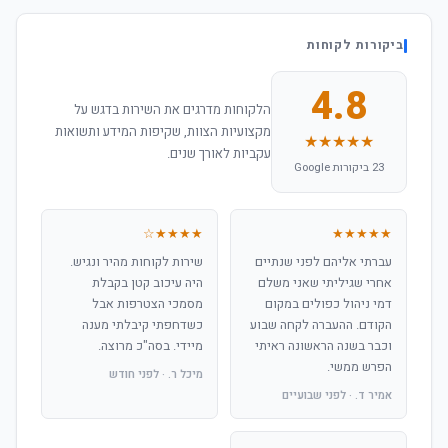
ביקורות לקוחות
4.8
הלקוחות מדרגים את השירות בדגש על
מקצועיות הצוות, שקיפות המידע ותשואות
★★★★★
עקביות לאורך שנים.
23 ביקורות Google
★★★★☆
★★★★★
עברתי אליהם לפני שנתיים
שירות לקוחות מהיר ונגיש.
אחרי שגיליתי שאני משלם
היה עיכוב קטן בקבלת
דמי ניהול כפולים במקום
מסמכי הצטרפות אבל
הקודם. ההעברה לקחה שבוע
כשדחפתי קיבלתי מענה
וכבר בשנה הראשונה ראיתי
מיידי. בסה"כ מרוצה.
הפרש ממשי.
מיכל ר. · לפני חודש
אמיר ד. · לפני שבועיים