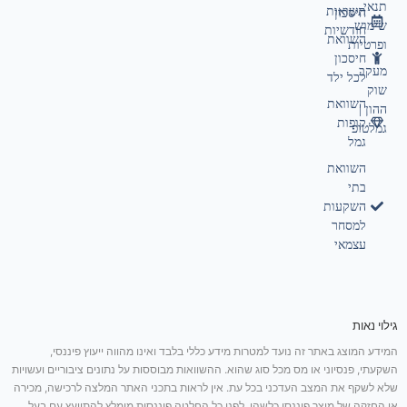
תנאי
תשואות
חיסכון
שימוש
חודשיות
השוואת
ופרטיות
חיסכון
מעקב
לכל ילד
שוק
השוואת
ההון |
קופות
גמלטופ
גמל
השוואת
בתי
השקעות
למסחר
עצמאי
גילוי נאות
המידע המוצג באתר זה נועד למטרות מידע כללי בלבד ואינו מהווה ייעוץ פיננסי,
השקעתי, פנסיוני או מס מכל סוג שהוא. ההשוואות מבוססות על נתונים ציבוריים ועשויות
שלא לשקף את המצב העדכני בכל עת. אין לראות בתכני האתר המלצה לרכישה, מכירה
או החזקה של מוצר פיננסי כלשהו. לפני כל החלטה פיננסית מומלץ להתייעץ עם בעל