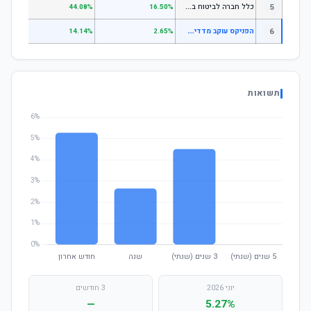
כ
לל חברה לביטוח בע"מ כללי
5
.07%
44.08%
16.50%
ה
פניקס עוקב מדדים גמיש
6
—
14.14%
2.65%
תשואות
יוני 2026
3 חודשים
—
5.27%