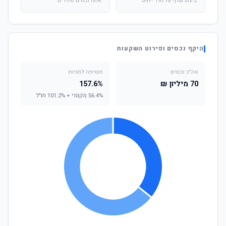
ביצוע עודף על מדד ייחוס
אחוז נכסים סחירים
היקף נכסים ופירוט השקעות
סה"כ נכסים
חשיפה למניות
70 מיליון ₪
157.6%
56.4% מקומי + 101.2% חו"ל