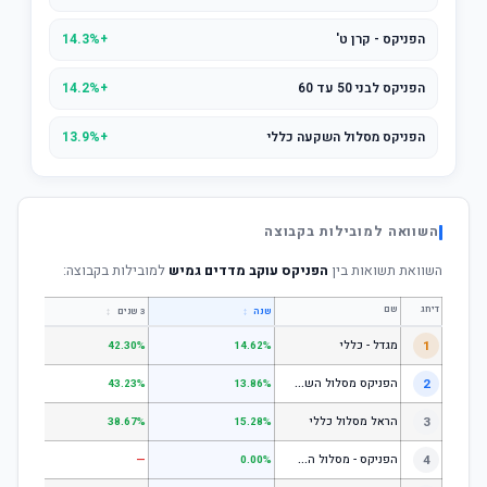
הפניקס - קרן ט'
+14.3%
הפניקס לבני 50 עד 60
+14.2%
הפניקס מסלול השקעה כללי
+13.9%
השוואה למובילות בקבוצה
השוואת תשואות בין
הפניקס עוקב מדדים גמיש
למובילות בקבוצה:
דירוג
שם
↕
↕
שנה
3 שנים
5 שנים
1
מגדל - כללי
.28%
42.30%
14.62%
ה
פניקס מסלול השקעה כללי
2
.24%
43.23%
13.86%
3
הראל מסלול כללי
.72%
38.67%
15.28%
ה
פניקס - מסלול השקעה בניהול אישי
4
—
—
0.00%