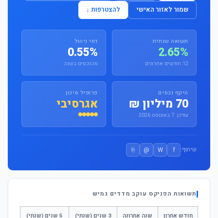
שמור לאזור האישי
להצטרפות ↓
תשואה שנתית
דמי ניהול
0.55%
2.65%
12 חודשים אחרונים
מהנכסים בשנה
היקף נכסים
פרופיל סיכון
70 מיליון ₪
אגרסיבי
עודכן: 7 באוגוסט 2026
⎘
@
W
f
שיתוף:
תשואות הפניקס עוקב מדדים גמיש
חודש אחרון
שנה אחרונה
3 שנים (שנתי)
5 שנים (שנתי)