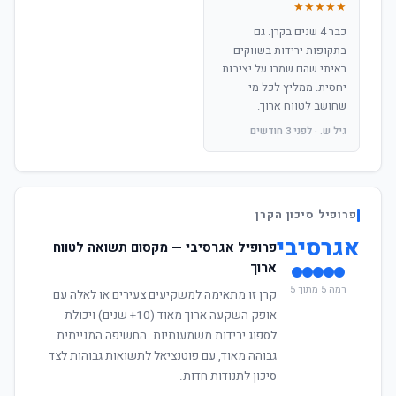
★★★★★
כבר 4 שנים בקרן. גם
בתקופות ירידות בשווקים
ראיתי שהם שמרו על יציבות
יחסית. ממליץ לכל מי
שחושב לטווח ארוך.
גיל ש. · לפני 3 חודשים
פרופיל סיכון הקרן
אגרסיבי
פרופיל אגרסיבי — מקסום תשואה לטווח
ארוך
רמה 5 מתוך 5
קרן זו מתאימה למשקיעים צעירים או לאלה עם
אופק השקעה ארוך מאוד (10+ שנים) ויכולת
לספוג ירידות משמעותיות. החשיפה המנייתית
גבוהה מאוד, עם פוטנציאל לתשואות גבוהות לצד
סיכון לתנודות חדות.