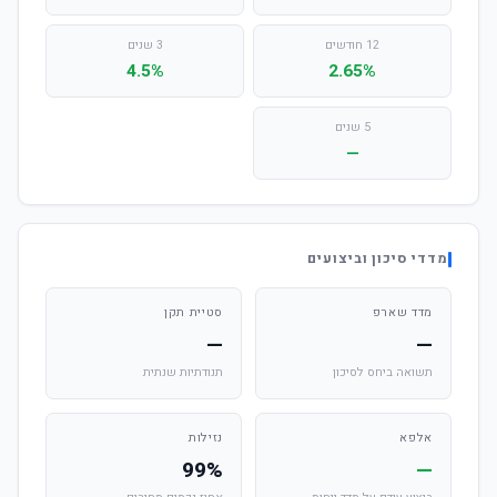
12 חודשים
3 שנים
4.5%
2.65%
5 שנים
—
מדדי סיכון וביצועים
מדד שארפ
סטיית תקן
—
—
תשואה ביחס לסיכון
תנודתיות שנתית
אלפא
נזילות
99%
—