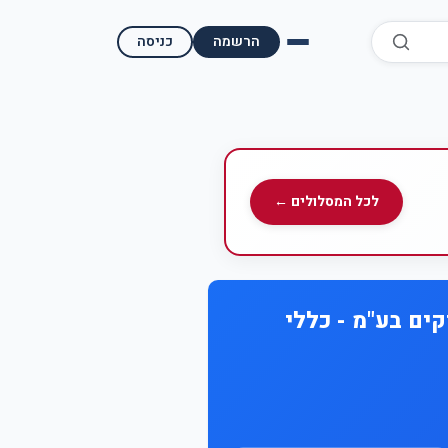
הרשמה
כניסה
השוואת קופות גמל
השוואת בתי השקעות למסחר עצמאי
מאמרים ומדריכים
לכל המסלולים ←
תשואות היסטוריות
מעקב שוק ההון | גמלטופ
ים בע"מ - כללי
תנאי שימוש
אודות גמל טופ