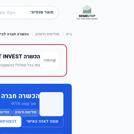
מוצר פנסיוני
בית
›
פוליסות חיסכון
›
הכשרה חברה לביטו
הכשרה BEST INVEST
צפו בכל מסלולי ההשקעה של הכשרה BEST INVEST — תשו
הכשרה חברה ל
· מס' קופה: 9719
פוליסות חיסכון
פוליסות
שמור לאזור האישי
להצטרפות