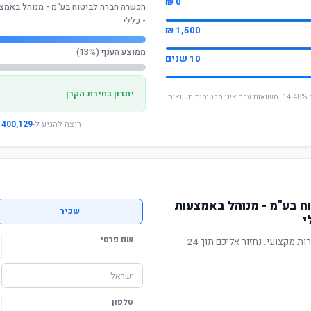
0 ₪
הכשרה חברה לביטוח בע"מ - מנוהל באמצע
- כללי
1,500 ₪
ממוצע הענף (13%)
10 שנים
יתרון בחירת הקרן
* החישוב מבוסס על תשואה שנתית ממוצעת של 14.48%. תשואות עבר אינן מבטיחות תשואות
רוצה להגיע ל-
400,129 ₪
 בע"מ - מנוהל באמצעות
שכיר
י
שם פרטי
תשואה מוכחת, דמי ניהול תחרותיים ושירות מקצועי. נחזור אליכם תוך 24
טלפון