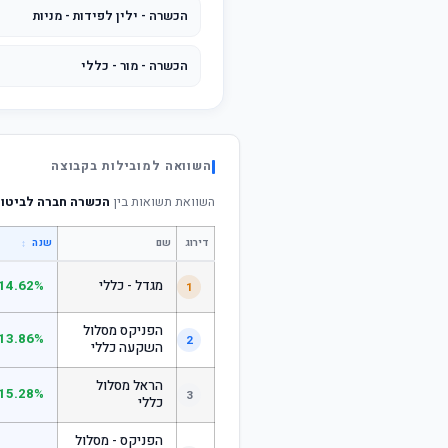
הכשרה - ילין לפידות - מניות
הכשרה - מור - כללי
השוואה למובילות בקבוצה
השוואת תשואות בין
הכשרה חברה לביטוח 
דירוג
שם
↕
שנה
מגדל - כללי
14.62%
1
הפניקס מסלול
13.86%
2
השקעה כללי
הראל מסלול
15.28%
3
כללי
הפניקס - מסלול