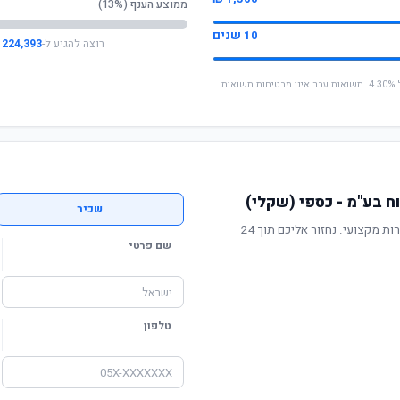
ממוצע הענף (13%)
10 שנים
רוצה להגיע ל-
224,393 ₪
* החישוב מבוסס על תשואה שנתית ממוצעת של 4.30%. תשואות עבר אינן מבטיחות תשואות
 בע"מ - כספי (שקלי)
שכיר
תשואה מוכחת, דמי ניהול תחרותיים ושירות מקצועי. נחזור אליכם תוך 24
שם פרטי
טלפון