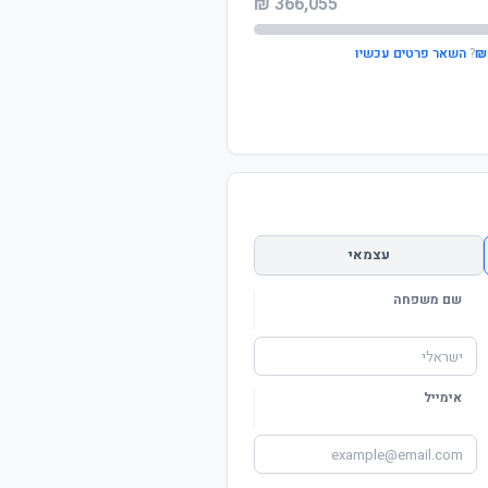
366,055 ₪
?
השאר פרטים עכשיו
עצמאי
שם משפחה
אימייל