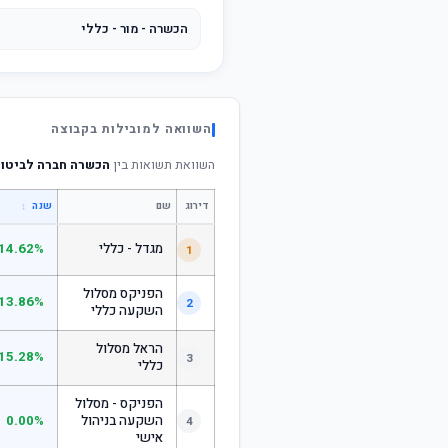
הכשרה - מור - כללי
השוואה למובילות בקבוצה
השוואת תשואות בין
הכשרה חברה לביטוח
דירוג
שם
↕
שנה
מגדל - כללי
14.62%
1
הפניקס מסלול
13.86%
2
השקעה כללי
הראל מסלול
15.28%
3
כללי
הפניקס - מסלול
השקעה בניהול
0.00%
4
אישי