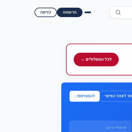
הרשמה
כניסה
השוואת קופות גמל
השוואת בתי השקעות למסחר עצמאי
מאמרים ומדריכים
לכל המסלולים ←
תשואות היסטוריות
מעקב שוק ההון | גמלטופ
ר לאזור האישי
להצטרפות ↓
תנאי שימוש
אודות גמל טופ
פרופיל סיכון