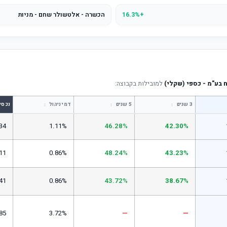
+16.3%
הכשרה - אלטשולר שחם - מניות
 בע"מ - כספי (שקלי)
למובילות בקבוצה:
↕
↕
↕
3 שנים
5 שנים
דמי ניהול
נכסי
34
1.11%
46.28%
42.30%
11
0.86%
48.24%
43.23%
41
0.86%
43.72%
38.67%
85
3.72%
—
—