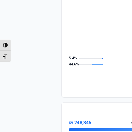
הפעל/
מתג גו
5.4%
44.6%
248,345 ₪