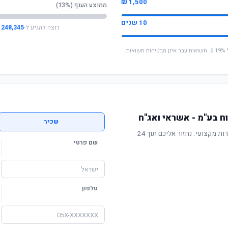
1,500 ₪
ממוצע הענף (13%)
10 שנים
רוצה להגיע ל-
248,345 ₪
* החישוב מבוסס על תשואה שנתית ממוצעת של 6.19%. תשואות עבר אינן מבטיחות תשואות
 בע"מ - אשראי ואג"ח
שכיר
תשואה מוכחת, דמי ניהול תחרותיים ושירות מקצועי. נחזור אליכם תוך 24
שם פרטי
טלפון