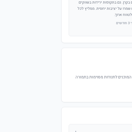
שנים בקרן. גם בתקופות ירידות בשווקים
שמרו על יציבות יחסית. ממליץ לכל
טווח ארוך.
ים
 לרכיב סולידי. מתאימה למשקיעים עם אופק השקעה של 5 שנים ומעלה, המוכנים לתנודות מסוימות בתמורה