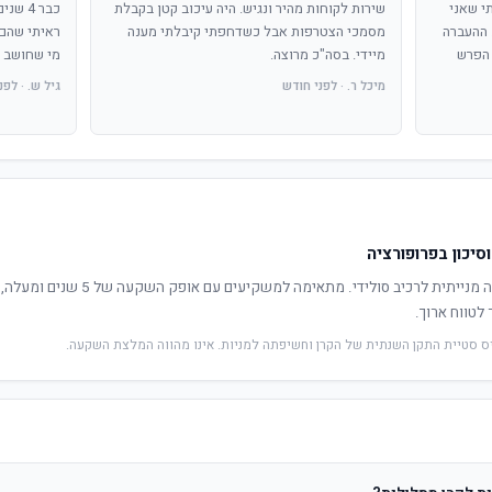
י שאני
שירות לקוחות מהיר ונגיש. היה עיכוב קטן בקבלת
כבר 4 
 ההעברה
מסמכי הצטרפות אבל כשדחפתי קיבלתי מענה
ראיתי שהם 
 הפרש
מיידי. בסה"כ מרוצה.
מי שחושב ל
מיכל ר. · לפני חודש
גיל ש. · לפני 3 חודש
סיכון בפרופורציה
קרן זו מציעה איזון בין חשיפה מנייתית
לטווח ארוך.
יס סטיית התקן השנתית של הקרן וחשיפתה למניות. אינו מהווה המלצת השקעה.