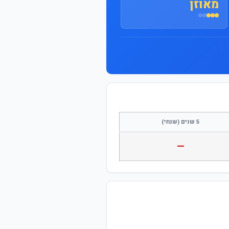
מאוזן
5 שנים (שנתי)
—