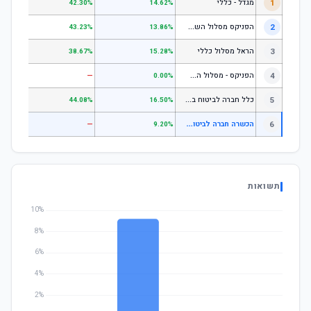
1
מגדל - כללי
.28%
42.30%
14.62%
ה
פניקס מסלול השקעה כללי
2
.24%
43.23%
13.86%
3
הראל מסלול כללי
.72%
38.67%
15.28%
ה
פניקס - מסלול השקעה בניהול אישי
4
—
—
0.00%
כ
לל חברה לביטוח בע"מ כללי
5
.07%
44.08%
16.50%
ה
כשרה חברה לביטוח בע"מ - אשראי ואג"ח עם מניות (עד 25% מניות)
6
—
—
9.20%
תשואות