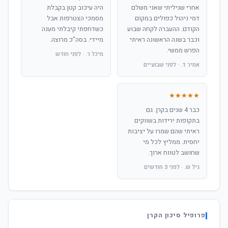
אחרי שגיליתי שאני משלם
היה עיכוב קטן בקבלת
דמי ניהול כפולים במקום
מסמכי הצטרפות אבל
הקודם. ההעברה לקחה שבוע
כשדחפתי קיבלתי מענה
וכבר בשנה הראשונה ראיתי
מיידי. בסה"כ מרוצה.
הפרש ממשי.
מיכל ר. · לפני חודש
אמיר ד. · לפני שבועיים
★★★★★
כבר 4 שנים בקרן. גם
בתקופות ירידות בשווקים
ראיתי שהם שמרו על יציבות
יחסית. ממליץ לכל מי
שחושב לטווח ארוך.
גיל ש. · לפני 3 חודשים
פרופיל סיכון הקרן