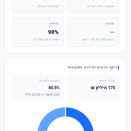
תשואה ביחס לסיכון
תנודתיות שנתית
אלפא
נזילות
98%
—
ביצוע עודף על מדד ייחוס
אחוז נכסים סחירים
היקף נכסים ופירוט השקעות
סה"כ נכסים
חשיפה למניות
175 מיליון ₪
45.5%
23% מקומי + 22.5% חו"ל