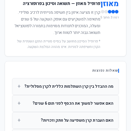
מאוזן
פרופיל מאוזן — תשואה וסיכון בפרופורציה
קרן זו מציעה איזון בין חשיפה מנייתית לרכיב סולידי.
רמה 3 מתוך 5
מתאימה למשקיעים עם אופק השקעה של 5 שנים
ומעלה, המוכנים לתנודות מסוימות בתמורה לפוטנציאל
תשואה גבוה יותר לטווח ארוך.
* פרופיל הסיכון מחושב על בסיס סטיית התקן השנתית של
הקרן וחשיפתה למניות. אינו מהווה המלצת השקעה.
שאלות נפוצות
+
מה ההבדל בין קרן השתלמות כללית לקרן מסלולית?
קרן כללית מנהלת את הכסף בפיזור רחב לפי שיקול דעת מנהל
+
האם אפשר למשוך את הכסף לפני תום 6 שנים?
ההשקעות. קרן מסלולית עוקבת אחרי מדד ספציפי ומאפשרת
לחוסך לבחור את רמת הסיכון בעצמו.
כן, אך משיכה לפני 6 שנות חברות תחויב במס הכנסה מלא על
+
האם העברת קרן משפיעה על וותק וזכויות?
הרווחים. לאחר 6 שנים ניתן למשוך פטור ממס עד לתקרה
הקבועה בחוק.