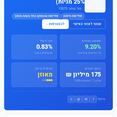
25% מניות)
· מס' קופה: 15373
פוליסות חיסכון
פוליסות שהונפקו החל משנת 2004
שמור לאזור האישי
להצטרפות ↓
תשואה שנתית
דמי ניהול
0.83%
9.20%
12 חודשים אחרונים
מהנכסים בשנה
היקף נכסים
פרופיל סיכון
175 מיליון ₪
מאוזן
עודכן: 7 באוגוסט 2026
⎘
@
W
f
שיתוף: