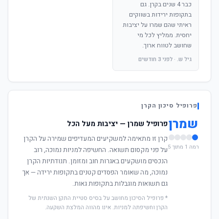
כבר 4 שנים בקרן. גם
בתקופות ירידות בשווקים
ראיתי שהם שמרו על יציבות
יחסית. ממליץ לכל מי
שחושב לטווח ארוך.
גיל ש. · לפני 3 חודשים
פרופיל סיכון הקרן
שמרן
פרופיל שמרן — יציבות מעל הכל
קרן זו מתאימה למשקיעים המעדיפים שמירה על הקרן
רמה 1 מתוך 5
על פני מקסום תשואה. החשיפה למניות נמוכה, רוב
הנכסים מושקעים באגרות חוב ומזומן. תנודתיות הקרן
נמוכה, מה שאומר הפסדים קטנים בתקופות ירידה — אך
גם תשואות מוגבלות בתקופות גאות.
* פרופיל הסיכון מחושב על בסיס סטיית התקן השנתית של
הקרן וחשיפתה למניות. אינו מהווה המלצת השקעה.