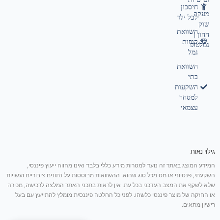
חיסכון
מעקב
לכל ילד
שוק
השוואת
ההון |
קופות
גמלטופ
גמל
השוואת
בתי
השקעות
למסחר
עצמאי
גילוי נאות
המידע המוצג באתר זה נועד למטרות מידע כללי בלבד ואינו מהווה ייעוץ פיננסי,
השקעתי, פנסיוני או מס מכל סוג שהוא. ההשוואות מבוססות על נתונים ציבוריים ועשויות
שלא לשקף את המצב העדכני בכל עת. אין לראות בתכני האתר המלצה לרכישה, מכירה
או החזקה של מוצר פיננסי כלשהו. לפני כל החלטה פיננסית מומלץ להתייעץ עם בעל
רישיון מתאים.