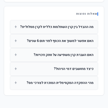
שאלות נפוצות
+
מה ההבדל בין קרן השתלמות כללית לקרן מסלולית?
קרן כללית מנהלת את הכסף בפיזור רחב לפי שיקול דעת מנהל
+
האם אפשר למשוך את הכסף לפני תום 6 שנים?
ההשקעות. קרן מסלולית עוקבת אחרי מדד ספציפי ומאפשרת
לחוסך לבחור את רמת הסיכון בעצמו.
כן, אך משיכה לפני 6 שנות חברות תחויב במס הכנסה מלא על
+
האם העברת קרן משפיעה על וותק וזכויות?
הרווחים. לאחר 6 שנים ניתן למשוך פטור ממס עד לתקרה
הקבועה בחוק.
לא. העברת קרן בין חברות אינה מאפסת את ספירת שנות
+
כיצד מחושבים דמי הניהול?
החברות. הוותק ממשיך להיספר מיום ההפקדה הראשונה.
דמי הניהול נגבים כאחוז שנתי מהיתרה הצבורה. ניתן לנהל משא
+
מהי ההפקדה המקסימלית המוכרת לצורכי מס?
ומתן על שיעורם בעת הצטרפות.
לשכירים: המעסיק מפקיד עד 7.5% ממשכורת + 2.5% ניכוי
מהעובד. לעצמאים: עד 4.5% מההכנסה עם הטבת מס.