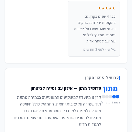
★★★★★
כבר 4 שנים בקרן. גם
בתקופות ירידות בשווקים
ראיתי שהם שמרו על יציבות
יחסית. ממליץ לכל מי
שחושב לטווח ארוך.
גיל ש. · לפני 3 חודשים
פרופיל סיכון הקרן
מתון
פרופיל מתון — איזון עם נטייה לביטחון
קרן זו מיועדת למשקיעים המעוניינים בצמיחה מתונה
רמה 2 מתוך 5
תוך שמירה על יציבות יחסית. התמהיל כולל חשיפה
מוגבלת למניות לצד רכיב משמעותי של אגרות חוב.
מתאים לחוסכים עם אופק השקעה בינוני שאינם מוכנים
לתנודות חדות.