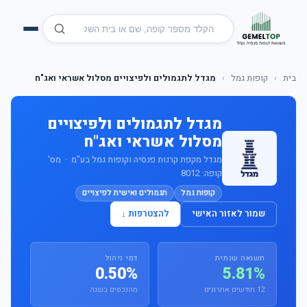
בית
›
קופות גמל
›
מגדל לתגמולים ולפיצויים מסלול אשראי ואג"ח
מגדל לתגמולים ולפיצויים
מסלול אשראי ואג"ח
מגדל מקפת קרנות פנסיה וקופות גמל בע"מ · מס'
קופה: 8012
קופות גמל
תגמולים ואישית לפיצויים
שמור לאזור האישי
להצטרפות ↓
תשואה שנתית
דמי ניהול
0.50%
5.81%
12 חודשים אחרונים
מהנכסים בשנה