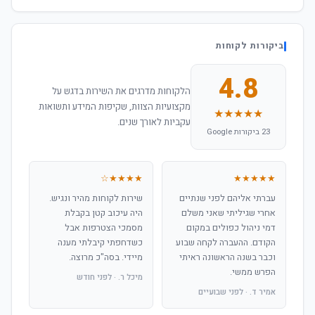
ביקורות לקוחות
4.8
הלקוחות מדרגים את השירות בדגש על
מקצועיות הצוות, שקיפות המידע ותשואות
★★★★★
עקביות לאורך שנים.
23 ביקורות Google
★★★★☆
★★★★★
עברתי אליהם לפני שנתיים
שירות לקוחות מהיר ונגיש.
אחרי שגיליתי שאני משלם
היה עיכוב קטן בקבלת
דמי ניהול כפולים במקום
מסמכי הצטרפות אבל
הקודם. ההעברה לקחה שבוע
כשדחפתי קיבלתי מענה
וכבר בשנה הראשונה ראיתי
מיידי. בסה"כ מרוצה.
הפרש ממשי.
מיכל ר. · לפני חודש
אמיר ד. · לפני שבועיים