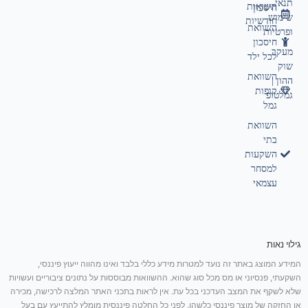
תנאי
תשואות
חיסכון
שימוש
חודשיות
השוואת
ופרטיות
חיסכון
מעקב
לכל ילד
שוק
השוואת
ההון |
קופות
גמלטופ
גמל
השוואת
בתי
השקעות
למסחר
עצמאי
גילוי נאות
המידע המוצג באתר זה נועד למטרות מידע כללי בלבד ואינו מהווה ייעוץ פיננסי,
השקעתי, פנסיוני או מס מכל סוג שהוא. ההשוואות מבוססות על נתונים ציבוריים ועשויות
שלא לשקף את המצב העדכני בכל עת. אין לראות בתכני האתר המלצה לרכישה, מכירה
או החזקה של מוצר פיננסי כלשהו. לפני כל החלטה פיננסית מומלץ להתייעץ עם בעל