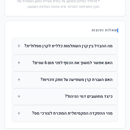
* פרופיל הסיכון מחושב על בסיס סטיית התקן השנתית של
הקרן וחשיפתה למניות. אינו מהווה המלצת השקעה.
שאלות נפוצות
+
מה ההבדל בין קרן השתלמות כללית לקרן מסלולית?
קרן כללית מנהלת את הכסף בפיזור רחב לפי שיקול דעת מנהל
+
האם אפשר למשוך את הכסף לפני תום 6 שנים?
ההשקעות. קרן מסלולית עוקבת אחרי מדד ספציפי ומאפשרת
לחוסך לבחור את רמת הסיכון בעצמו.
כן, אך משיכה לפני 6 שנות חברות תחויב במס הכנסה מלא על
+
האם העברת קרן משפיעה על וותק וזכויות?
הרווחים. לאחר 6 שנים ניתן למשוך פטור ממס עד לתקרה
הקבועה בחוק.
לא. העברת קרן בין חברות אינה מאפסת את ספירת שנות
+
כיצד מחושבים דמי הניהול?
החברות. הוותק ממשיך להיספר מיום ההפקדה הראשונה.
דמי הניהול נגבים כאחוז שנתי מהיתרה הצבורה. ניתן לנהל משא
+
מהי ההפקדה המקסימלית המוכרת לצורכי מס?
ומתן על שיעורם בעת הצטרפות.
לשכירים: המעסיק מפקיד עד 7.5% ממשכורת + 2.5% ניכוי