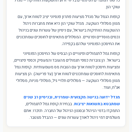
כל סוגי המוצרים הפיננסיים בליווי זרוע ההשקעות הוותיקה — מגדל
שוקי הון.
קופות הגמל של מגדל מציעות פתרון פנסיוני יציב לטווח ארוך, עם
מגוון מסלולי השקעה. מגדל שוקי הון היא אחת מחברות ניהול
ההשקעות הוותיקות בישראל, עם ניסיון של עשרות שנים בניהול
נכסים מוסדיים ופרטיים. המסלולים מתאימים לחוסכים שמתכננים
את החיסכון הפנסיוני שלהם בקפידה.
קופות גמל לתגמולים ופיצויים הן הבסיס של החיסכון הפנסיוני
בישראל. הן צוברות כספי תגמולים מהעובד והמעסיק וכספי פיצויים,
ומציעות חיסכון לטווח ארוך עם הטבות מס משמעותיות. קופות גמל
מתאימות לחוסכים שמתכננים לטווח ארוך (עד פרישה). הן מציעות
מגוון מסלולי השקעה — מסלולים תלויי גיל, מסלולי מניות, מסלולי
אג"ח, ועוד.
מגדל ידועה בגישה מקצועית-שמרנית, ובניסיון רב שנים
שמתבטא בתשואות יציבות.
בבחירת קופת גמל לתגמולים,
התמקדו בדמי הניהול ובסגנון הניהול של החברה. תזכרו: אתם
משלמים דמי ניהול לאורך עשרות שנים — ההבדל מצטבר.