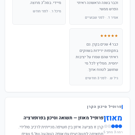
וכבר בשנה הראשונה ראיתי
מיידי. בסה"כ מרוצה.
הפרש ממשי.
מיכל ר. · לפני חודש
אמיר ד. · לפני שבועיים
★★★★★
כבר 4 שנים בקרן. גם
בתקופות ירידות בשווקים
ראיתי שהם שמרו על יציבות
יחסית. ממליץ לכל מי
שחושב לטווח ארוך.
גיל ש. · לפני 3 חודשים
פרופיל סיכון הקרן
מאוזן
פרופיל מאוזן — תשואה וסיכון בפרופורציה
קרן זו מציעה איזון בין חשיפה מנייתית לרכיב סולידי.
רמה 3 מתוך 5
מתאימה למשקיעים עם אופק השקעה של 5 שנים