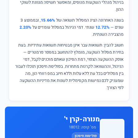
בניהול מנהלי השקעות מנוסים, ומאפשר חשיפה מגוונת לשוקי
ההון.
בשנה האחרונה הציג המסלול תשואה של
15.66%
, ובממוצע 3
שנים —
12.72%
שנתי. דמי הניהול במסלול עומדים על
2.20%
מהצבירה השנתית.
חשוב להבין: תשואות עבר אינן מבטיחות תשואות עתידיות. בעת
בחירת מסלול השקעה, מומלץ להתחשב במספר פרמטרים —
אופק ההשקעה הצפוי, רמת הסיכון שאתם מוכנים לקבל, דמי
הניהול, וההשוואה לקרנות מתחרות. בפוליסת חיסכון תוכלו לעבור
בין מסלולים בכל עת ללא עלות וללא חיוב במס רווחי הון, מה
שמעניק לכם גמישות מקסימלית לשנות את מדיניות ההשקעה
לפי הצורך.
מנורה-קרן י'
· מס' קופה: 18012
פוליסות חיסכון