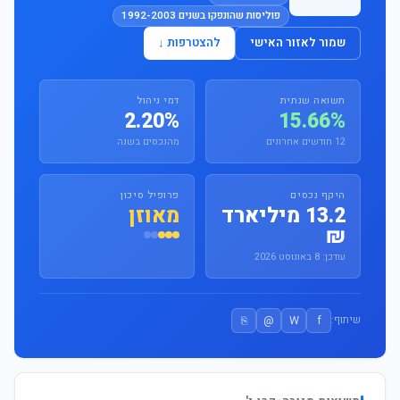
פוליסות שהונפקו בשנים 1992-2003
שמור לאזור האישי
להצטרפות ↓
תשואה שנתית
דמי ניהול
2.20%
15.66%
12 חודשים אחרונים
מהנכסים בשנה
היקף נכסים
פרופיל סיכון
13.2 מיליארד
מאוזן
₪
עודכן: 8 באוגוסט 2026
⎘
@
W
f
שיתוף: