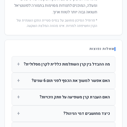
ומעלה, המוכנים לתנודות מסוימות בתמורה לפוטנציאל
תשואה גבוה יותר לטווח ארוך.
* פרופיל הסיכון מחושב על בסיס סטיית התקן השנתית של
הקרן וחשיפתה למניות. אינו מהווה המלצת השקעה.
שאלות נפוצות
+
מה ההבדל בין קרן השתלמות כללית לקרן מסלולית?
קרן כללית מנהלת את הכסף בפיזור רחב לפי שיקול דעת מנהל
+
האם אפשר למשוך את הכסף לפני תום 6 שנים?
ההשקעות. קרן מסלולית עוקבת אחרי מדד ספציפי ומאפשרת
לחוסך לבחור את רמת הסיכון בעצמו.
כן, אך משיכה לפני 6 שנות חברות תחויב במס הכנסה מלא על
+
האם העברת קרן משפיעה על וותק וזכויות?
הרווחים. לאחר 6 שנים ניתן למשוך פטור ממס עד לתקרה
הקבועה בחוק.
לא. העברת קרן בין חברות אינה מאפסת את ספירת שנות
+
כיצד מחושבים דמי הניהול?
החברות. הוותק ממשיך להיספר מיום ההפקדה הראשונה.
דמי הניהול נגבים כאחוז שנתי מהיתרה הצבורה. ניתן לנהל משא