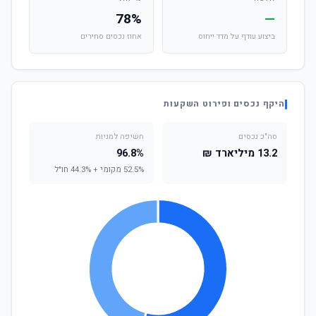
78%
—
ביצוע עודף על מדד ייחוס
אחוז נכסים סחירים
היקף נכסים ופירוט השקעות
סה"כ נכסים
חשיפה למניות
13.2 מיליארד ₪
96.8%
52.5% מקומי + 44.3% חו"ל