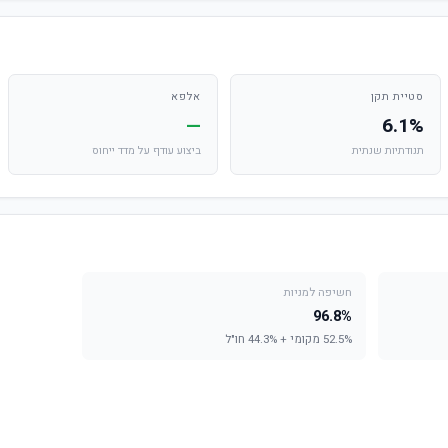
סטיית תקן
אלפא
—
6.1%
תנודתיות שנתית
ביצוע עודף על מדד ייחוס
חשיפה למניות
96.8%
52.5% מקומי + 44.3% חו"ל