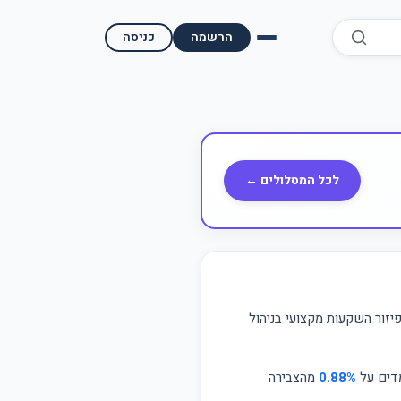
הרשמה
כניסה
השוואת קופות גמל
השוואת בתי השקעות למסחר עצמאי
מאמרים ומדריכים
לכל המסלולים ←
תשואות היסטוריות
מעקב שוק ההון | גמלטופ
תנאי שימוש
זור השקעות מקצועי בניהול
אודות גמל טופ
מדים על
0.88%
מהצבירה