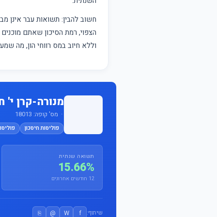
השנתית.
חשוב להבין: תשואות עבר אינן 
הצפוי, רמת הסיכון שאתם מוכנים ל
וללא חיוב במס רווחי הון, מה שמ
מנורה-קרן י' 
· מס' קופה: 18013
פוליסות חיסכון
פוליסות
תשואה שנתית
15.66%
12 חודשים אחרונים
⎘
@
W
f
שיתוף: