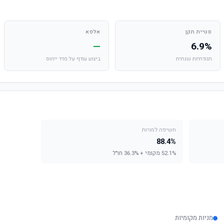
סטיית תקן
אלפא
—
6.9%
תנודתיות שנתית
ביצוע עודף על מדד ייחוס
חשיפה למניות
88.4%
52.1% מקומי + 36.3% חו"ל
מניות מקומיות