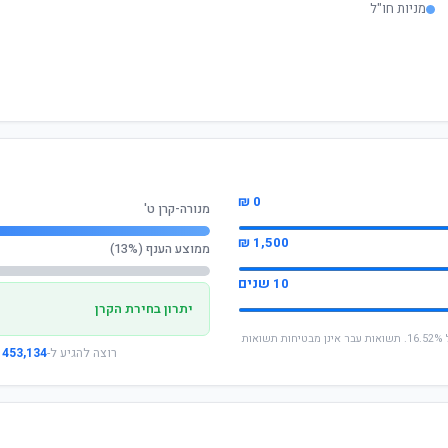
מניות חו"ל
0 ₪
מנורה-קרן ט'
1,500 ₪
ממוצע הענף (13%)
10 שנים
יתרון בחירת הקרן
* החישוב מבוסס על תשואה שנתית ממוצעת של 16.52%. תשואות עבר אינן מבטיחות תשואות
רוצה להגיע ל-
453,134 ₪