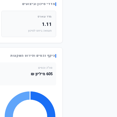
מדדי סיכון וביצועים
מדד שארפ
1.11
תשואה ביחס לסיכון
היקף נכסים ופירוט השקעות
סה"כ נכסים
605 מיליון ₪