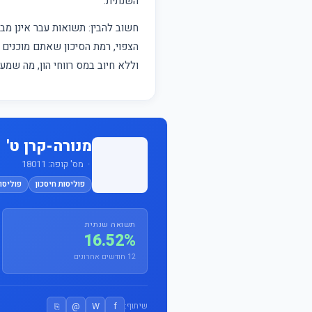
השנתית.
חשוב להבין: תשואות עבר אינן 
הצפוי, רמת הסיכון שאתם מוכנים ל
וללא חיוב במס רווחי הון, מה שמ
מנורה-קרן ט'
· מס' קופה: 18011
פוליסות חיסכון
פוליסות ש
תשואה שנתית
16.52%
12 חודשים אחרונים
⎘
@
W
f
שיתוף: