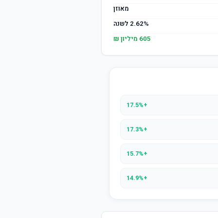
מאוזן
2.62% לשנה
605 מיליון ₪
+17.5%
+17.3%
+15.7%
+14.9%