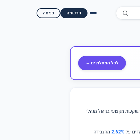
הרשמה
כניסה
השוואת קופות גמל
השוואת בתי השקעות למסחר עצמאי
מאמרים ומדריכים
לכל המסלולים ←
תשואות היסטוריות
מעקב שוק ההון | גמלטופ
תנאי שימוש
שקעות מקצועי בניהול מנהלי
אודות גמל טופ
מדים על
2.62%
מהצבירה