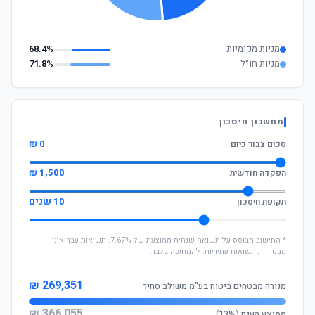
מניות מקומיות
68.4%
מניות חו"ל
71.8%
מחשבון חיסכון
0 ₪
סכום צבור כיום
1,500 ₪
הפקדה חודשית
10 שנים
תקופת חיסכון
* החישוב מבוסס על תשואה שנתית ממוצעת של 7.67%. תשואות עבר אינן
מבטיחות תשואות עתידיות. להמחשה בלבד.
269,351 ₪
מנורה מבטחים ביטוח בע"מ משולב סחיר
366,055 ₪
ממוצע הענף (13%)