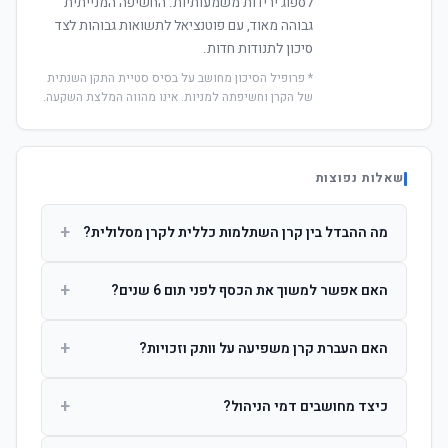
לספוג ירידות משמעותיות. החשיפה המנייתית
גבוהה מאוד, עם פוטנציאל לתשואות גבוהות לצד
סיכון לתנודות חדות.
* פרופיל הסיכון מחושב על בסיס סטיית התקן השנתית
של הקרן וחשיפתה למניות. אינו מהווה המלצת השקעה.
שאלות נפוצות
+
מה ההבדל בין קרן השתלמות כללית לקרן מסלולית?
קרן כללית מנהלת את הכסף בפיזור רחב לפי שיקול דעת מנהל
+
האם אפשר למשוך את הכסף לפני תום 6 שנים?
ההשקעות. קרן מסלולית עוקבת אחרי מדד ספציפי ומאפשרת
לחוסך לבחור את רמת הסיכון בעצמו.
כן, אך משיכה לפני 6 שנות חברות תחויב במס הכנסה מלא על
+
האם העברת קרן משפיעה על וותק וזכויות?
הרווחים. לאחר 6 שנים ניתן למשוך פטור ממס עד לתקרה
הקבועה בחוק.
לא. העברת קרן בין חברות אינה מאפסת את ספירת שנות
+
כיצד מחושבים דמי הניהול?
החברות. הוותק ממשיך להיספר מיום ההפקדה הראשונה.
דמי הניהול נגבים כאחוז שנתי מהיתרה הצבורה. ניתן לנהל משא