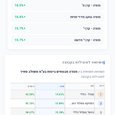
מנורה - קרן ט'
+16.5%
מנורה עוקב מדדי מניות
+16.4%
מנורה - קרן י'
+15.7%
מנורה - קרן י' חדשה
+15.7%
השוואה למובילות בקבוצה
השוואת תשואות בין
מנורה מבטחים ביטוח בע"מ משולב סחיר
למובילות בקבוצה:
דירוג
שם
↕
↕
שנה
3 שנים
5 שנים
1
מגדל - כללי
.28%
42.30%
14.62%
ה
פניקס מסלול השקעה כללי
2
.24%
43.23%
13.86%
3
הראל מסלול כללי
.72%
38.67%
15.28%