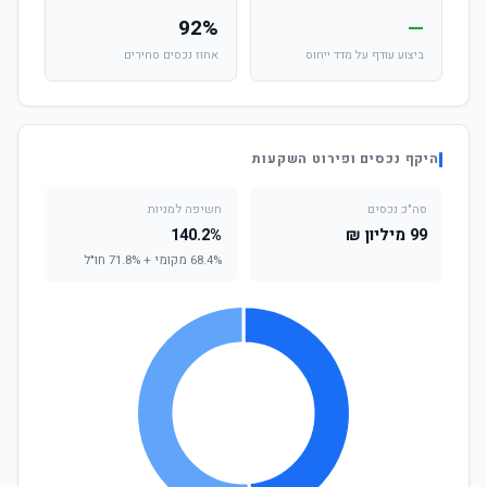
92%
—
ביצוע עודף על מדד ייחוס
אחוז נכסים סחירים
היקף נכסים ופירוט השקעות
סה"כ נכסים
חשיפה למניות
99 מיליון ₪
140.2%
68.4% מקומי + 71.8% חו"ל