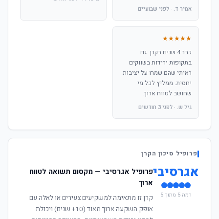
אמיר ד. · לפני שבועיים
★★★★★
כבר 4 שנים בקרן. גם
בתקופות ירידות בשווקים
ראיתי שהם שמרו על יציבות
יחסית. ממליץ לכל מי
שחושב לטווח ארוך.
גיל ש. · לפני 3 חודשים
פרופיל סיכון הקרן
אגרסיבי
פרופיל אגרסיבי — מקסום תשואה לטווח
ארוך
רמה 5 מתוך 5
קרן זו מתאימה למשקיעים צעירים או לאלה עם
אופק השקעה ארוך מאוד (10+ שנים) ויכולת