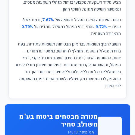
מציע פיזור השקעות מקצועי בניהול מנהלי השקעות מנוסים,
ומאפשר חשיפה מגוונת לשוקי ההון.
בשנה האחרונה הציג המסלול תשואה של
7.67%
, ובממוצע 3
שנים —
9.72%
שנתי. דמי הניהול במסלול עומדים על
0.79%
מהצבירה השנתית.
חשוב להבין: תשואות עבר אינן מבטיחות תשואות עתידיות. בעת
בחירת מסלול השקעה, מומלץ להתחשב במספר פרמטרים —
אופק ההשקעה הצפוי, רמת הסיכון שאתם מוכנים לקבל, דמי
הניהול, וההשוואה לקרנות מתחרות. בפוליסת חיסכון תוכלו לעבור
בין מסלולים בכל עת ללא עלות וללא חיוב במס רווחי הון, מה
שמעניק לכם גמישות מקסימלית לשנות את מדיניות ההשקעה
לפי הצורך.
מנורה מבטחים ביטוח בע"מ
משולב סחיר
· מס' קופה: 14313