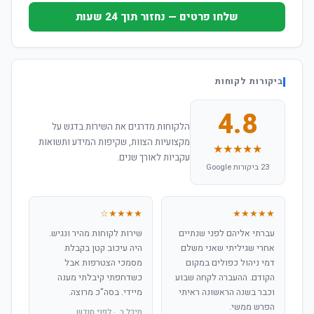
שלחו פרטים — נחזור תוך 24 שעות
ביקורות לקוחות
4.8
הלקוחות מדרגים את השירות בדגש על
מקצועיות הצוות, שקיפות המידע ותשואות
★★★★★
עקביות לאורך שנים.
23 ביקורות Google
★★★★☆
★★★★★
עברתי אליהם לפני שנתיים
שירות לקוחות מהיר ונגיש.
אחרי שגיליתי שאני משלם
היה עיכוב קטן בקבלת
דמי ניהול כפולים במקום
מסמכי הצטרפות אבל
הקודם. ההעברה לקחה שבוע
כשדחפתי קיבלתי מענה
וכבר בשנה הראשונה ראיתי
מיידי. בסה"כ מרוצה.
הפרש ממשי.
מיכל ר. · לפני חודש