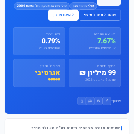
פוליסות חיסכון
פוליסות שהונפקו החל משנת 2004
שמור לאזור האישי
להצטרפות ↓
תשואה שנתית
דמי ניהול
0.79%
7.67%
12 חודשים אחרונים
מהנכסים בשנה
היקף נכסים
פרופיל סיכון
99 מיליון ₪
אגרסיבי
עודכן: 9 באוגוסט 2026
⎘
@
W
f
שיתוף:
תשואות מנורה מבטחים ביטוח בע"מ משולב סחיר