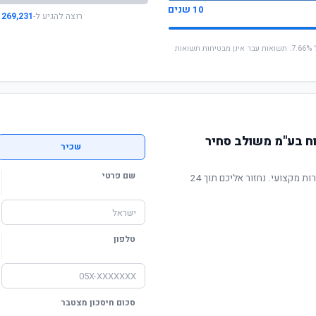
10 שנים
רוצה להגיע ל-
269,231 ₪
* החישוב מבוסס על תשואה שנתית ממוצעת של 7.66%. תשואות עבר אינן מבטיחות תשואות
ח בע"מ משולב סחיר
שכיר
שם פרטי
תשואה מוכחת, דמי ניהול תחרותיים ושירות מקצועי. נחזור אליכם תוך 24
טלפון
סכום חיסכון מצטבר