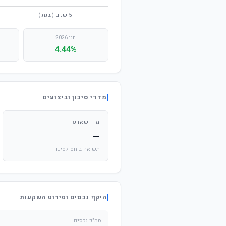
יוני 2026
4.44%
מדדי סיכון וביצועים
מדד שארפ
—
תשואה ביחס לסיכון
היקף נכסים ופירוט השקעות
סה"כ נכסים