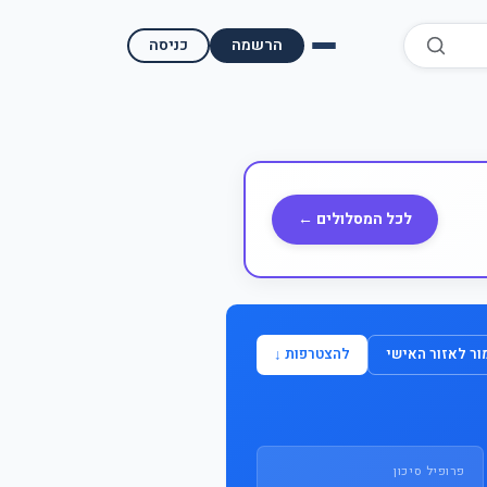
הרשמה
כניסה
השוואת קופות גמל
השוואת בתי השקעות למסחר עצמאי
מאמרים ומדריכים
לכל המסלולים ←
תשואות היסטוריות
מעקב שוק ההון | גמלטופ
ר לאזור האישי
להצטרפות ↓
תנאי שימוש
אודות גמל טופ
פרופיל סיכון