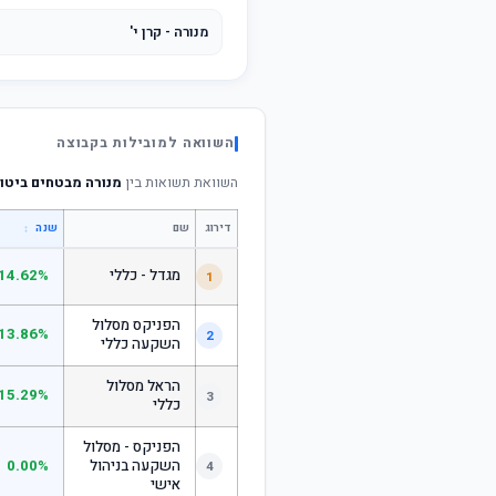
מנורה - קרן י'
השוואה למובילות בקבוצה
השוואת תשואות בין
מנורה מבטחים ביטו
דירוג
שם
↕
שנה
מגדל - כללי
14.62%
1
הפניקס מסלול
13.86%
2
השקעה כללי
הראל מסלול
15.29%
3
כללי
הפניקס - מסלול
השקעה בניהול
0.00%
4
אישי