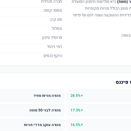
חברה מנהלת
ר (משת)
היא פוליסות חיסכון הפועלת
 מגוון הכולל מניות מקומיות
מספר קופה
. מדיניות ההשקעה שמה דגש על פיזור
סוג קרן
מסלול
בשנה.
פרופיל סיכון
דמי ניהול
היקף נכסים
 פיננס
+26.5%
מנורה מניות סחיר
+17.3%
מנורה לבני 50 ומטה
+16.5%
מנורה עוקב מדדי מניות