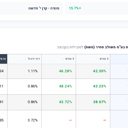
+15.7%
מנורה - קרן י' חדשה
ח בע"מ משולב סחיר (משת)
למובילות בקבוצה:
↕
↕
↕
3 שנים
5 שנים
דמי ניהול
נכסי
34
1.11%
46.28%
42.30%
11
0.86%
48.24%
43.23%
41
0.86%
43.72%
38.67%
85
3.72%
—
—