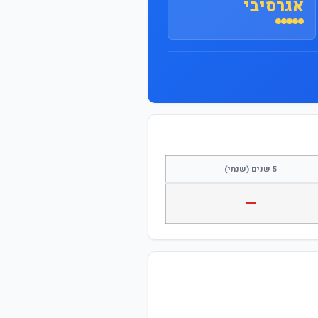
אגרסיבי
התחבר / הצטרף
5 שנים (שנתי)
—