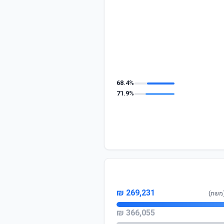
68.4%
71.9%
269,231 ₪
(משת)
366,055 ₪