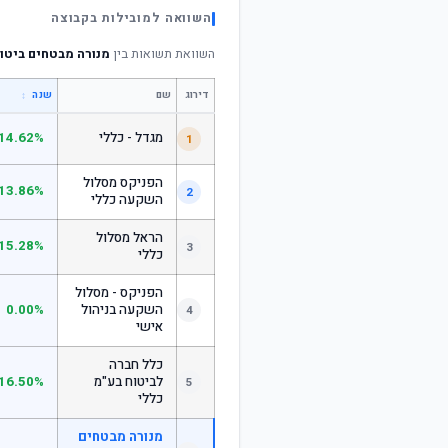
השוואה למובילות בקבוצה
השוואת תשואות בין
מנורה מבטחים ביטוח בע
דירוג
שם
↕
שנה
מגדל - כללי
14.62%
1
הפניקס מסלול
13.86%
2
השקעה כללי
הראל מסלול
15.28%
3
כללי
הפניקס - מסלול
השקעה בניהול
0.00%
4
אישי
כלל חברה
לביטוח בע"מ
16.50%
5
כללי
מנורה מבטחים