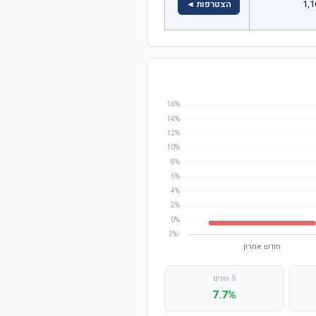
1,1
הצטרפות ◄
5 שנים
7.7%