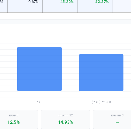
61
0.67%
45.20%
42.27%
3 חודשים
12 חודשים
3 שנים
12.5%
14.93%
—