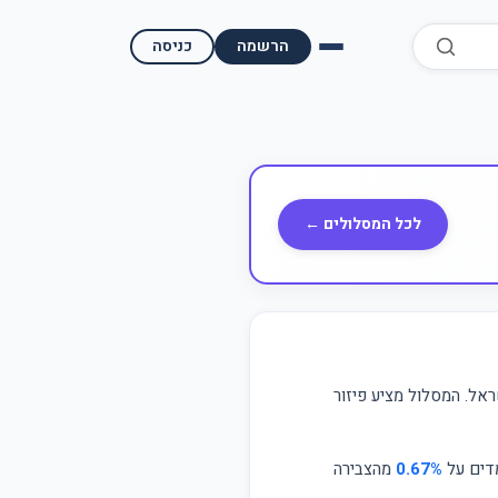
הרשמה
כניסה
השוואת קופות גמל
השוואת בתי השקעות למסחר עצמאי
מאמרים ומדריכים
לכל המסלולים ←
תשואות היסטוריות
מעקב שוק ההון | גמלטופ
תנאי שימוש
אל. המסלול מציע פיזור
אודות גמל טופ
מדים על
0.67%
מהצבירה