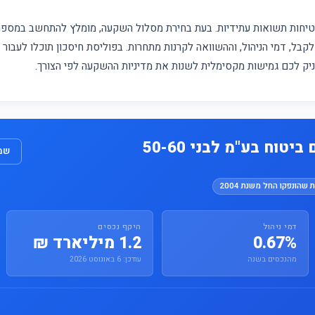
מבטיחות תשואות עתידיות. בעת בחירת מסלול השקעה, מומלץ להתחשב במס
קבל, דמי הניהול, וההשוואה לקרנות מתחרות. בפוליסת חיסכון תוכלו לעבור
עניק לכם גמישות מקסימלית לשנות את מדיניות ההשקעה לפי הצורך.
טוח בע"מ לבני 50-60
שמו
 שהונפקו החל משנת 2004
דמי ניהול
היקף נכסים
0.67%
1.2 מיליארד ₪
מהנכסים בשנה
עודכן: 6 באוגוסט 2026