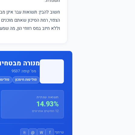
השנתית.
חשוב להבין: תשואות עבר אינן 
הצפוי, רמת הסיכון שאתם מוכנים ל
וללא חיוב במס רווחי הון, מה שמ
מנורה מבטחים בי
· מס' קופה: 9537
פוליסות חיסכון
פוליסות
תשואה שנתית
14.93%
12 חודשים אחרונים
⎘
@
W
f
שיתוף: