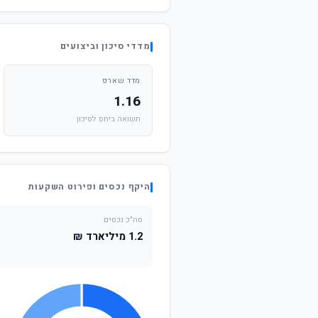
מדדי סיכון וביצועים
מדד שארפ
1.16
תשואה ביחס לסיכון
היקף נכסים ופירוט השקעות
סה"כ נכסים
1.2 מיליארד ₪