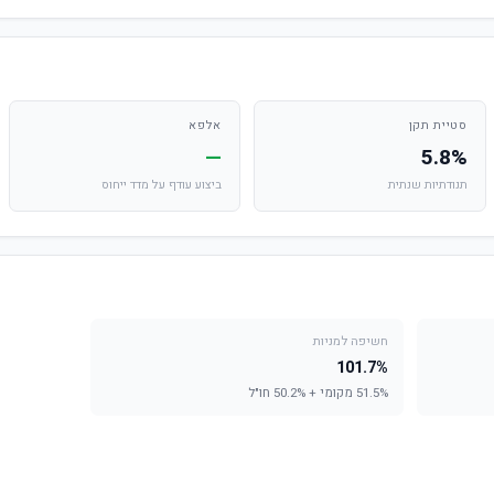
סטיית תקן
אלפא
—
5.8%
תנודתיות שנתית
ביצוע עודף על מדד ייחוס
חשיפה למניות
101.7%
51.5% מקומי + 50.2% חו"ל