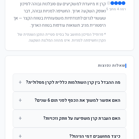
קרן זו מיועדת למשקיעים עם סובלנות גבוהה לסיכון
רמה 4 מתוך 5
ואופק השקעה ארוך. החשיפה למניות גבוהה, דבר
שעשוי לגרום לתנודתיות משמעותית בטווח הקצר — אך
היסטורית מניב תשואות עודפות בטווח הארוך.
* פרופיל הסיכון מחושב על בסיס סטיית התקן השנתית של
הקרן וחשיפתה למניות. אינו מהווה המלצת השקעה.
שאלות נפוצות
+
מה ההבדל בין קרן השתלמות כללית לקרן מסלולית?
קרן כללית מנהלת את הכסף בפיזור רחב לפי שיקול דעת מנהל
+
האם אפשר למשוך את הכסף לפני תום 6 שנים?
ההשקעות. קרן מסלולית עוקבת אחרי מדד ספציפי ומאפשרת
לחוסך לבחור את רמת הסיכון בעצמו.
כן, אך משיכה לפני 6 שנות חברות תחויב במס הכנסה מלא על
+
האם העברת קרן משפיעה על וותק וזכויות?
הרווחים. לאחר 6 שנים ניתן למשוך פטור ממס עד לתקרה
הקבועה בחוק.
לא. העברת קרן בין חברות אינה מאפסת את ספירת שנות
+
כיצד מחושבים דמי הניהול?
החברות. הוותק ממשיך להיספר מיום ההפקדה הראשונה.