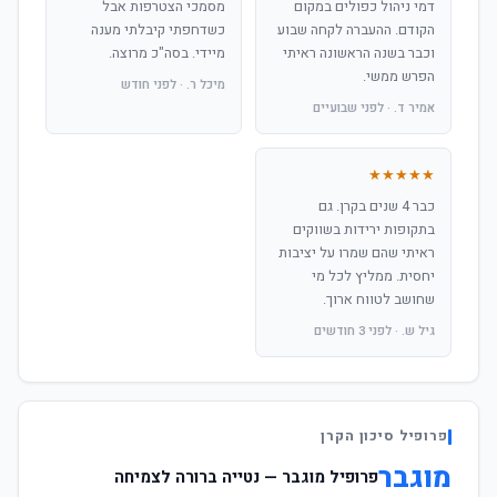
דמי ניהול כפולים במקום
מסמכי הצטרפות אבל
הקודם. ההעברה לקחה שבוע
כשדחפתי קיבלתי מענה
וכבר בשנה הראשונה ראיתי
מיידי. בסה"כ מרוצה.
הפרש ממשי.
מיכל ר. · לפני חודש
אמיר ד. · לפני שבועיים
★★★★★
כבר 4 שנים בקרן. גם
בתקופות ירידות בשווקים
ראיתי שהם שמרו על יציבות
יחסית. ממליץ לכל מי
שחושב לטווח ארוך.
גיל ש. · לפני 3 חודשים
פרופיל סיכון הקרן
מוגבר
פרופיל מוגבר — נטייה ברורה לצמיחה