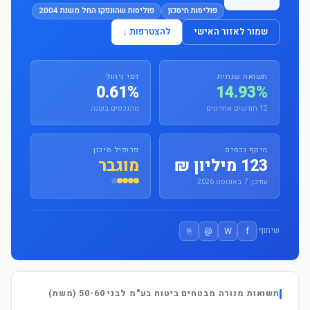
פוליסות חיסכון
פוליסות שהונפקו החל משנת 2004
שמור לאזור האישי
להצטרפות ↓
תשואה שנתית
דמי ניהול
0.61%
14.93%
12 חודשים אחרונים
מהנכסים בשנה
היקף נכסים
פרופיל סיכון
123 מיליון ₪
מוגבר
עודכן: 7 באוגוסט 2026
⎘
@
W
f
שיתוף:
תשואות מנורה מבטחים ביטוח בע"מ לבני 50-60 (משת)