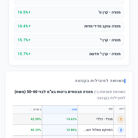
מנורה - קרן ט'
+16.5%
מנורה עוקב מדדי מניות
+16.4%
מנורה - קרן י'
+15.7%
מנורה - קרן י' חדשה
+15.7%
השוואה למובילות בקבוצה
השוואת תשואות בין
מנורה מבטחים ביטוח בע"מ לבני 50-60 (משת)
למובילות בקבוצה:
דירוג
שם
↕
↕
שנה
3 שנים
5 שנים
1
מגדל - כללי
.28%
42.30%
14.62%
ה
פניקס מסלול השקעה כללי
2
.24%
43.23%
13.86%