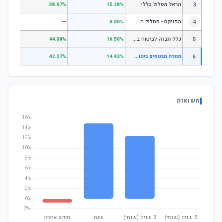
3
הראל מסלול כללי
.72%
38.67%
15.28%
ה
פניקס - מסלול השקעה בניהול אישי
4
—
—
0.00%
כ
לל חברה לביטוח בע"מ כללי
5
.07%
44.08%
16.50%
מ
נורה מבטחים ביטוח בע"מ לבני 50-60 (משת)
6
—
42.27%
14.93%
תשואות