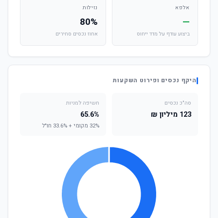
אלפא
נזילות
80%
—
ביצוע עודף על מדד ייחוס
אחוז נכסים סחירים
היקף נכסים ופירוט השקעות
סה"כ נכסים
חשיפה למניות
123 מיליון ₪
65.6%
32% מקומי + 33.6% חו"ל