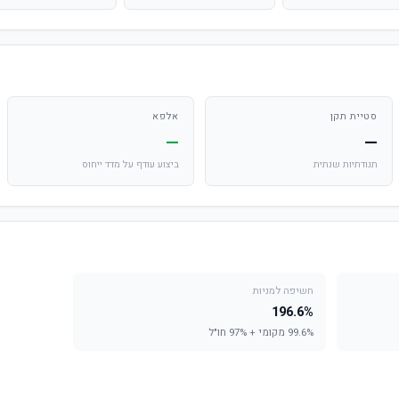
סטיית תקן
אלפא
—
—
תנודתיות שנתית
ביצוע עודף על מדד ייחוס
חשיפה למניות
196.6%
99.6% מקומי + 97% חו"ל