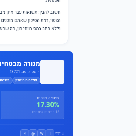
השנתית.
חשוב להבין: תשואות עבר אינן 
הצפוי, רמת הסיכון שאתם מוכנים ל
וללא חיוב במס רווחי הון, מה שמ
מנורה מבטחים ביטוח
· מס' קופה: 13721
פוליסות חיסכון
פוליסות
תשואה שנתית
17.30%
12 חודשים אחרונים
⎘
@
W
f
שיתוף: