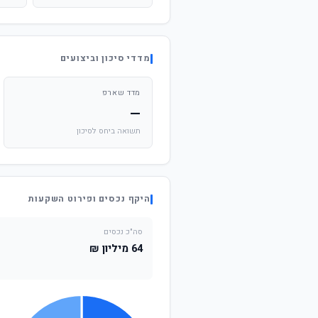
מדדי סיכון וביצועים
מדד שארפ
—
תשואה ביחס לסיכון
היקף נכסים ופירוט השקעות
סה"כ נכסים
64 מיליון ₪