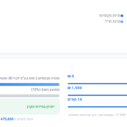
מניות מקומיות
מניות חו"ל
0 ₪
מנורה מבטחים ביטוח בע"מ לבני 50 ומטה (משת)
1,500 ₪
ממוצע הענף (13%)
10 שנים
יתרון בחירת הקרן
* החישוב מבוסס על תשואה שנתית ממוצעת של 17.30%. תשואות עבר אינן מבטיחות תשואות
רוצה להגיע ל-
475,650 ₪