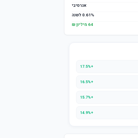
אגרסיבי
0.61% לשנה
64 מיליון ₪
+17.5%
+16.5%
+15.7%
+14.9%