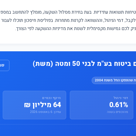
מבטיחות תשואות עתידיות. בעת בחירת מסלול השקעה, מומלץ להתחשב במס
קבל, דמי הניהול, וההשוואה לקרנות מתחרות. בפוליסת חיסכון תוכלו לעבור
עניק לכם גמישות מקסימלית לשנות את מדיניות ההשקעה לפי הצורך.
 בע"מ לבני 50 ומטה (משת)
שמו
 שהונפקו החל משנת 2004
דמי ניהול
היקף נכסים
0.61%
64 מיליון ₪
מהנכסים בשנה
עודכן: 6 באוגוסט 2026