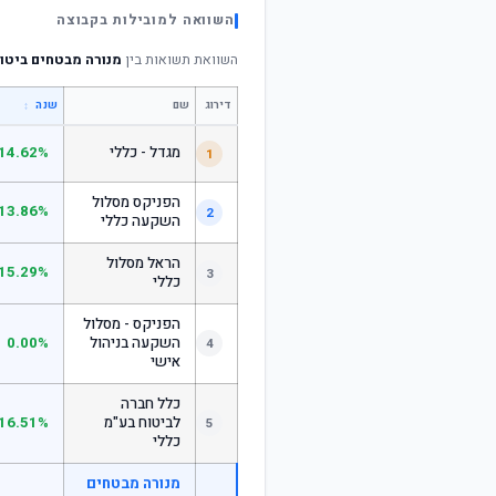
השוואה למובילות בקבוצה
השוואת תשואות בין
מנורה מבטחים ביטוח בע"מ לב
דירוג
שם
↕
שנה
מגדל - כללי
14.62%
1
הפניקס מסלול
13.86%
2
השקעה כללי
הראל מסלול
15.29%
3
כללי
הפניקס - מסלול
השקעה בניהול
0.00%
4
אישי
כלל חברה
לביטוח בע"מ
16.51%
5
כללי
מנורה מבטחים