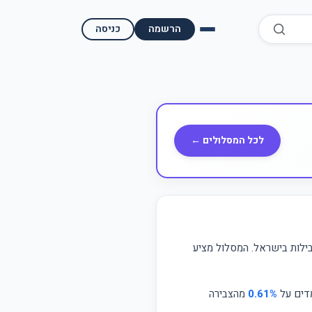
הרשמה
כניסה
השוואת קופות גמל
השוואת בתי השקעות למסחר עצמאי
מאמרים ומדריכים
לכל המסלולים ←
תשואות היסטוריות
מעקב שוק ההון | גמלטופ
תנאי שימוש
ילות בישראל. המסלול מציע
אודות גמל טופ
מדים על
0.61%
מהצבירה