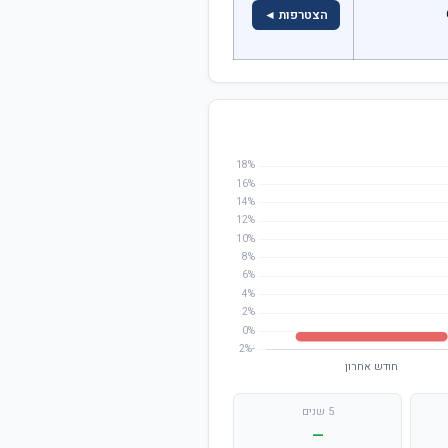
הצטרפות ◄
5 שנים
—