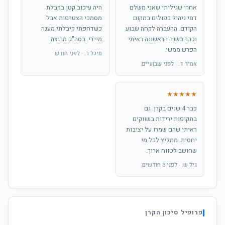
אחרי שגיליתי שאני משלם
היה עיכוב קטן בקבלת
דמי ניהול כפולים במקום
מסמכי הצטרפות אבל
הקודם. ההעברה לקחה שבוע
כשדחפתי קיבלתי מענה
וכבר בשנה הראשונה ראיתי
מיידי. בסה"כ מרוצה.
הפרש ממשי.
מיכל ר. · לפני חודש
אמיר ד. · לפני שבועיים
★★★★★
כבר 4 שנים בקרן. גם
בתקופות ירידות בשווקים
ראיתי שהם שמרו על יציבות
יחסית. ממליץ לכל מי
שחושב לטווח ארוך.
גיל ש. · לפני 3 חודשים
פרופיל סיכון הקרן