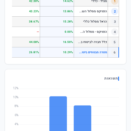
1
מגדל - כללי
.28%
42.30%
14.62%
ה
פניקס מסלול השקעה כללי
2
.24%
43.23%
13.86%
3
הראל מסלול כללי
.72%
38.67%
15.28%
ה
פניקס - מסלול השקעה בניהול אישי
4
—
—
0.00%
כ
לל חברה לביטוח בע"מ כללי
5
.07%
44.08%
16.50%
מ
נורה מבטחים ביטוח בע"מ בסיסי למקבלי קצבה (2) (משת)
6
—
26.81%
10.29%
תשואות