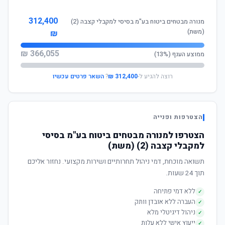
312,400
מנורה מבטחים ביטוח בע"מ בסיסי למקבלי קצבה (2)
(משת)
₪
366,055 ₪
ממוצע הענף (13%)
רוצה להגיע ל-
312,400 ₪
?
השאר פרטים עכשיו
הצטרפות ופנייה
הצטרפו למנורה מבטחים ביטוח בע"מ בסיסי
למקבלי קצבה (2) (משת)
תשואה מוכחת, דמי ניהול תחרותיים ושירות מקצועי. נחזור אליכם
תוך 24 שעות.
ללא דמי פתיחה
✓
העברה ללא אובדן וותק
✓
ניהול דיגיטלי מלא
✓
ייעוץ אישי ללא עלות
✓