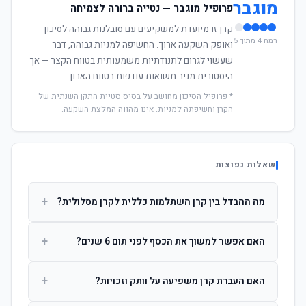
מוגבר
פרופיל מוגבר — נטייה ברורה לצמיחה
קרן זו מיועדת למשקיעים עם סובלנות גבוהה לסיכון
רמה 4 מתוך 5
ואופק השקעה ארוך. החשיפה למניות גבוהה, דבר
שעשוי לגרום לתנודתיות משמעותית בטווח הקצר — אך
היסטורית מניב תשואות עודפות בטווח הארוך.
* פרופיל הסיכון מחושב על בסיס סטיית התקן השנתית של
הקרן וחשיפתה למניות. אינו מהווה המלצת השקעה.
שאלות נפוצות
+
מה ההבדל בין קרן השתלמות כללית לקרן מסלולית?
קרן כללית מנהלת את הכסף בפיזור רחב לפי שיקול דעת מנהל
+
האם אפשר למשוך את הכסף לפני תום 6 שנים?
ההשקעות. קרן מסלולית עוקבת אחרי מדד ספציפי ומאפשרת
לחוסך לבחור את רמת הסיכון בעצמו.
כן, אך משיכה לפני 6 שנות חברות תחויב במס הכנסה מלא על
+
האם העברת קרן משפיעה על וותק וזכויות?
הרווחים. לאחר 6 שנים ניתן למשוך פטור ממס עד לתקרה
הקבועה בחוק.