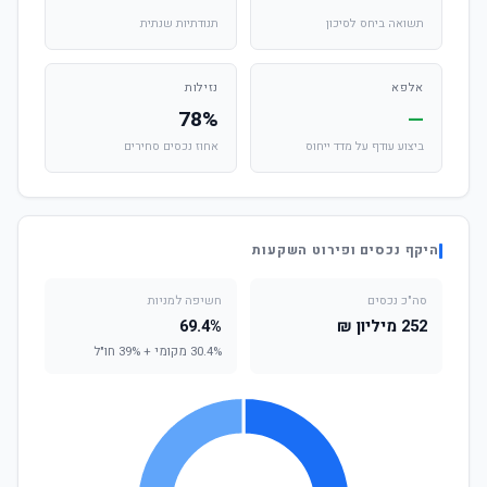
תשואה ביחס לסיכון
תנודתיות שנתית
אלפא
נזילות
78%
—
ביצוע עודף על מדד ייחוס
אחוז נכסים סחירים
היקף נכסים ופירוט השקעות
סה"כ נכסים
חשיפה למניות
252 מיליון ₪
69.4%
30.4% מקומי + 39% חו"ל