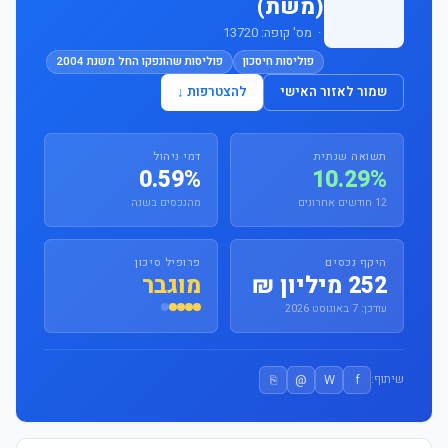
(משת)
· מס' קופה: 13720
פוליסות חיסכון
פוליסות שהונפקו החל משנת 2004
שמור לאזור האישי
להצטרפות ↓
תשואה שנתית
דמי ניהול
0.59%
10.29%
12 חודשים אחרונים
מהנכסים בשנה
היקף נכסים
פרופיל סיכון
252 מיליון ₪
מוגבר
עודכן: 7 באוגוסט 2026
⎘
@
W
f
שיתוף: