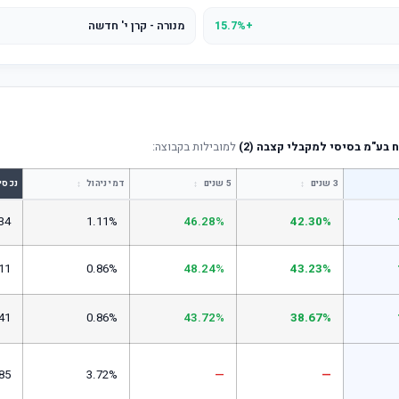
+15.7%
מנורה - קרן י' חדשה
 בע"מ בסיסי למקבלי קצבה (2)
למובילות בקבוצה:
↕
↕
↕
3 שנים
5 שנים
דמי ניהול
נכסי
34
1.11%
46.28%
42.30%
11
0.86%
48.24%
43.23%
41
0.86%
43.72%
38.67%
85
3.72%
—
—