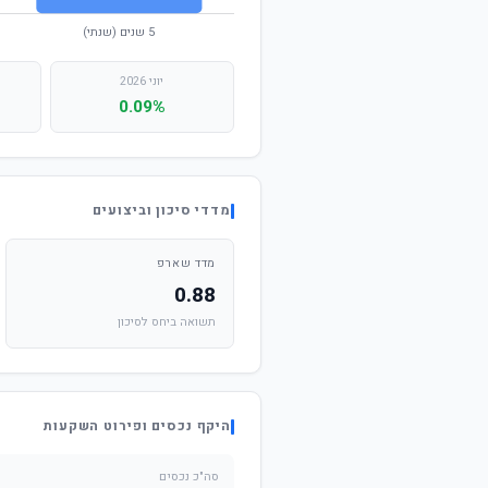
יוני 2026
0.09%
מדדי סיכון וביצועים
מדד שארפ
0.88
תשואה ביחס לסיכון
היקף נכסים ופירוט השקעות
סה"כ נכסים