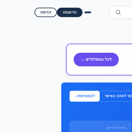
הרשמה
כניסה
השוואת קופות גמל
השוואת בתי השקעות למסחר עצמאי
מאמרים ומדריכים
לכל המסלולים ←
תשואות היסטוריות
מעקב שוק ההון | גמלטופ
ר לאזור האישי
להצטרפות ↓
תנאי שימוש
אודות גמל טופ
פרופיל סיכון