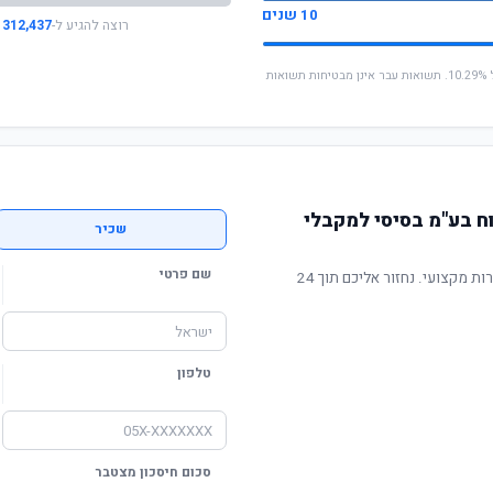
10 שנים
רוצה להגיע ל-
312,437 ₪
* החישוב מבוסס על תשואה שנתית ממוצעת של 10.29%. תשואות עבר אינן מבטיחות תשואות
ח בע"מ בסיסי למקבלי
שכיר
שם פרטי
תשואה מוכחת, דמי ניהול תחרותיים ושירות מקצועי. נחזור אליכם תוך 24
טלפון
סכום חיסכון מצטבר