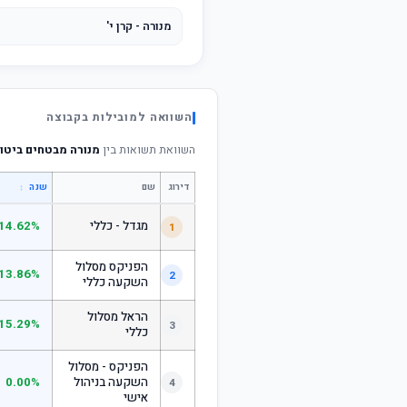
מנורה - קרן י'
השוואה למובילות בקבוצה
השוואת תשואות בין
מנורה מבטחים ביטוח
דירוג
שם
↕
שנה
מגדל - כללי
14.62%
1
הפניקס מסלול
13.86%
2
השקעה כללי
הראל מסלול
15.29%
3
כללי
הפניקס - מסלול
השקעה בניהול
0.00%
4
אישי