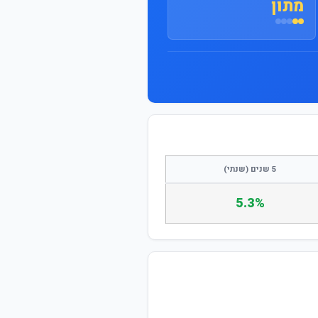
מתון
התחבר / הצטרף
5 שנים (שנתי)
5.3%