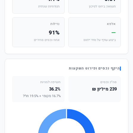
תשואה ביחס לסיכון
תנודתיות שנתית
אלפא
נזילות
91%
—
ביצוע עודף על מדד ייחוס
אחוז נכסים סחירים
היקף נכסים ופירוט השקעות
סה"כ נכסים
חשיפה למניות
239 מיליון ₪
36.2%
16.7% מקומי + 19.5% חו"ל