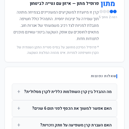
מתון
פרופיל מתון — איזון עם נטייה לביטחון
קרן זו מיועדת למשקיעים המעוניינים בצמיחה מתונה
רמה 2 מתוך 5
תוך שמירה על יציבות יחסית. התמהיל כולל חשיפה
מוגבלת למניות לצד רכיב משמעותי של אגרות חוב.
מתאים לחוסכים עם אופק השקעה בינוני שאינם מוכנים
לתנודות חדות.
* פרופיל הסיכון מחושב על בסיס סטיית התקן השנתית של
הקרן וחשיפתה למניות. אינו מהווה המלצת השקעה.
שאלות נפוצות
+
מה ההבדל בין קרן השתלמות כללית לקרן מסלולית?
קרן כללית מנהלת את הכסף בפיזור רחב לפי שיקול דעת מנהל
+
האם אפשר למשוך את הכסף לפני תום 6 שנים?
ההשקעות. קרן מסלולית עוקבת אחרי מדד ספציפי ומאפשרת
לחוסך לבחור את רמת הסיכון בעצמו.
כן, אך משיכה לפני 6 שנות חברות תחויב במס הכנסה מלא על
+
האם העברת קרן משפיעה על וותק וזכויות?
הרווחים. לאחר 6 שנים ניתן למשוך פטור ממס עד לתקרה