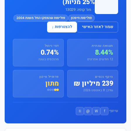
25% מניות)
· מס' קופה: 13029
פוליסות חיסכון
פוליסות שהונפקו החל משנת 2004
שמור לאזור האישי
להצטרפות ↓
תשואה שנתית
דמי ניהול
0.74%
8.44%
12 חודשים אחרונים
מהנכסים בשנה
היקף נכסים
פרופיל סיכון
239 מיליון ₪
מתון
עודכן: 8 באוגוסט 2026
⎘
@
W
f
שיתוף: