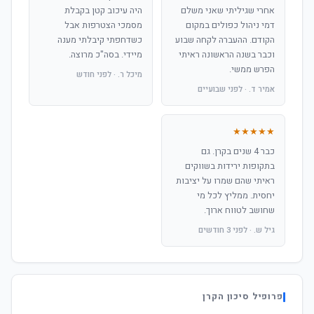
אחרי שגיליתי שאני משלם
היה עיכוב קטן בקבלת
דמי ניהול כפולים במקום
מסמכי הצטרפות אבל
הקודם. ההעברה לקחה שבוע
כשדחפתי קיבלתי מענה
וכבר בשנה הראשונה ראיתי
מיידי. בסה"כ מרוצה.
הפרש ממשי.
מיכל ר. · לפני חודש
אמיר ד. · לפני שבועיים
★★★★★
כבר 4 שנים בקרן. גם
בתקופות ירידות בשווקים
ראיתי שהם שמרו על יציבות
יחסית. ממליץ לכל מי
שחושב לטווח ארוך.
גיל ש. · לפני 3 חודשים
פרופיל סיכון הקרן