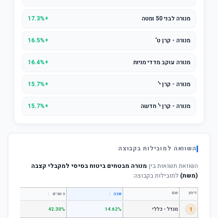
מנורה לבני 50 ומטה
+17.3%
מנורה - קרן ט'
+16.5%
מנורה עוקב מדדי מניות
+16.4%
מנורה - קרן י'
+15.7%
מנורה - קרן י' חדשה
+15.7%
השוואה למובילות בקבוצה
השוואת תשואות בין
מנורה מבטחים ביטוח בסיסי למקבלי קצבה
(משת)
למובילות בקבוצה:
דירוג
שם
↕
↕
שנה
3 שנים
5 שנים
1
מגדל - כללי
.28%
42.30%
14.62%