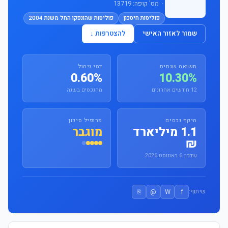
· מס' קופה: 13719
פוליסות חיסכון
פוליסות שהונפקו החל משנת 2004
שמור לאזור האישי
להצטרפות ↓
תשואה שנתית
דמי ניהול
0.60%
10.30%
12 חודשים אחרונים
מהנכסים בשנה
היקף נכסים
פרופיל סיכון
1.1 מיליארד
מוגבר
₪
עודכן: 6 באוגוסט 2026
⎘
@
W
f
שיתוף: