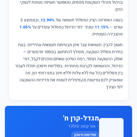
בניהול מנהלי השקעות מנוסים, ומאפשר חשיפה מגוונת לשוקי
ההון.
בשנה האחרונה הציג המסלול תשואה של
12.99%
, ובממוצע 3
שנים —
11.15%
שנתי. דמי הניהול במסלול עומדים על
1.65%
מהצבירה השנתית.
חשוב להבין: תשואות עבר אינן מבטיחות תשואות עתידיות. בעת
בחירת מסלול השקעה, מומלץ להתחשב במספר פרמטרים —
אופק ההשקעה הצפוי, רמת הסיכון שאתם מוכנים לקבל, דמי
הניהול, וההשוואה לקרנות מתחרות. בפוליסת חיסכון תוכלו לעבור
בין מסלולים בכל עת ללא עלות וללא חיוב במס רווחי הון, מה
שמעניק לכם גמישות מקסימלית לשנות את מדיניות ההשקעה
לפי הצורך.
מגדל-קרן ח'
· מס' קופה: 17010
פוליסות חיסכון