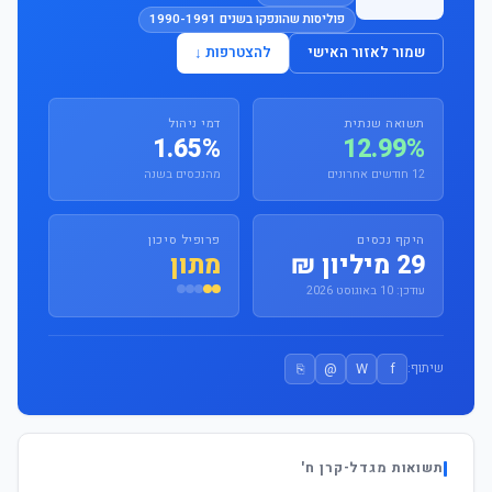
פוליסות שהונפקו בשנים 1990-1991
שמור לאזור האישי
להצטרפות ↓
תשואה שנתית
דמי ניהול
1.65%
12.99%
12 חודשים אחרונים
מהנכסים בשנה
היקף נכסים
פרופיל סיכון
29 מיליון ₪
מתון
עודכן: 10 באוגוסט 2026
⎘
@
W
f
שיתוף:
תשואות מגדל-קרן ח'