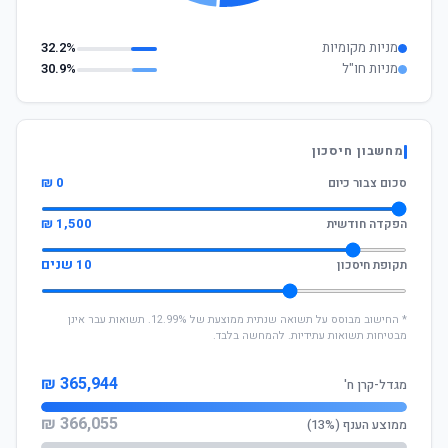
מניות מקומיות
32.2%
מניות חו"ל
30.9%
מחשבון חיסכון
0 ₪
סכום צבור כיום
1,500 ₪
הפקדה חודשית
10 שנים
תקופת חיסכון
* החישוב מבוסס על תשואה שנתית ממוצעת של 12.99%. תשואות עבר אינן
מבטיחות תשואות עתידיות. להמחשה בלבד.
365,944 ₪
מגדל-קרן ח'
366,055 ₪
ממוצע הענף (13%)