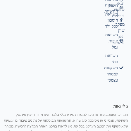
תנאי
תשואות
חיסכון
שימוש
חודשיות
השוואת
ופרטיות
חיסכון
מעקב
לכל ילד
שוק
השוואת
ההון |
קופות
גמלטופ
גמל
השוואת
בתי
השקעות
למסחר
עצמאי
גילוי נאות
המידע המוצג באתר זה נועד למטרות מידע כללי בלבד ואינו מהווה ייעוץ פיננסי,
השקעתי, פנסיוני או מס מכל סוג שהוא. ההשוואות מבוססות על נתונים ציבוריים ועשויות
שלא לשקף את המצב העדכני בכל עת. אין לראות בתכני האתר המלצה לרכישה, מכירה