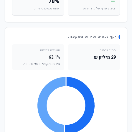
78%
—
ביצוע עודף על מדד ייחוס
אחוז נכסים סחירים
היקף נכסים ופירוט השקעות
סה"כ נכסים
חשיפה למניות
29 מיליון ₪
63.1%
32.2% מקומי + 30.9% חו"ל