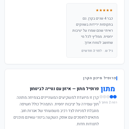
★★★★★
כבר 4 שנים בקרן. גם
בתקופות ירידות בשווקים
ראיתי שהם שמרו על יציבות
יחסית. ממליץ לכל מי
שחושב לטווח ארוך.
גיל ש. · לפני 3 חודשים
פרופיל סיכון הקרן
מתון
פרופיל מתון — איזון עם נטייה לביטחון
קרן זו מיועדת למשקיעים המעוניינים בצמיחה מתונה
רמה 2 מתוך 5
תוך שמירה על יציבות יחסית. התמהיל כולל חשיפה
מוגבלת למניות לצד רכיב משמעותי של אגרות חוב.
מתאים לחוסכים עם אופק השקעה בינוני שאינם מוכנים
לתנודות חדות.