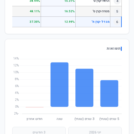
4
הראל-קרן ט'
.10%
38.94%
15.31%
5
מנורה-קרן ט'
.27%
48.11%
16.52%
6
מגדל-קרן ח'
.78%
37.30%
12.99%
תשואות
יוני 2026
3 חודשים