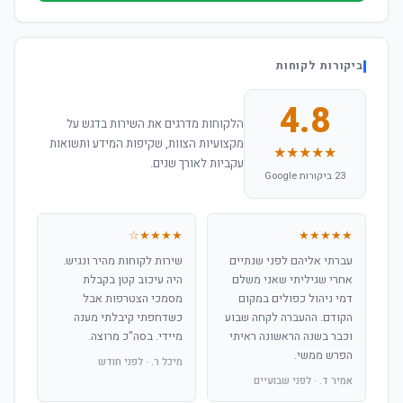
ביקורות לקוחות
4.8
הלקוחות מדרגים את השירות בדגש על
מקצועיות הצוות, שקיפות המידע ותשואות
★★★★★
עקביות לאורך שנים.
23 ביקורות Google
★★★★☆
★★★★★
עברתי אליהם לפני שנתיים
שירות לקוחות מהיר ונגיש.
אחרי שגיליתי שאני משלם
היה עיכוב קטן בקבלת
דמי ניהול כפולים במקום
מסמכי הצטרפות אבל
הקודם. ההעברה לקחה שבוע
כשדחפתי קיבלתי מענה
וכבר בשנה הראשונה ראיתי
מיידי. בסה"כ מרוצה.
הפרש ממשי.
מיכל ר. · לפני חודש
אמיר ד. · לפני שבועיים