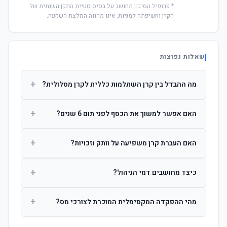
* פרופיל הסיכון מחושב על בסיס סטיית התקן השנתית של
הקרן וחשיפתה למניות. אינו מהווה המלצת השקעה.
שאלות נפוצות
+
מה ההבדל בין קרן השתלמות כללית לקרן מסלולית?
קרן כללית מנהלת את הכסף בפיזור רחב לפי שיקול דעת מנהל
+
האם אפשר למשוך את הכסף לפני תום 6 שנים?
ההשקעות. קרן מסלולית עוקבת אחרי מדד ספציפי ומאפשרת
לחוסך לבחור את רמת הסיכון בעצמו.
כן, אך משיכה לפני 6 שנות חברות תחויב במס הכנסה מלא על
+
האם העברת קרן משפיעה על וותק וזכויות?
הרווחים. לאחר 6 שנים ניתן למשוך פטור ממס עד לתקרה
הקבועה בחוק.
לא. העברת קרן בין חברות אינה מאפסת את ספירת שנות
+
כיצד מחושבים דמי הניהול?
החברות. הוותק ממשיך להיספר מיום ההפקדה הראשונה.
דמי הניהול נגבים כאחוז שנתי מהיתרה הצבורה. ניתן לנהל משא
+
מהי ההפקדה המקסימלית המוכרת לצורכי מס?
ומתן על שיעורם בעת הצטרפות.
לשכירים: המעסיק מפקיד עד 7.5% ממשכורת + 2.5% ניכוי