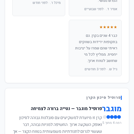
הפרש ממשי.
מיכל ר. · לפני חודש
אמיר ד. · לפני שבועיים
★★★★★
כבר 4 שנים בקרן. גם
בתקופות ירידות בשווקים
ראיתי שהם שמרו על יציבות
יחסית. ממליץ לכל מי
שחושב לטווח ארוך.
גיל ש. · לפני 3 חודשים
פרופיל סיכון הקרן
מוגבר
פרופיל מוגבר — נטייה ברורה לצמיחה
קרן זו מיועדת למשקיעים עם סובלנות גבוהה לסיכון
רמה 4 מתוך 5
ואופק השקעה ארוך. החשיפה למניות גבוהה, דבר
שעשוי לגרום לתנודתיות משמעותית בטווח הקצר — אך