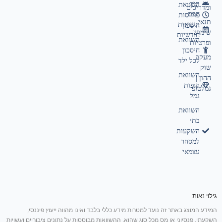
תיק
השוואת
ומדריכים
חכם
פוליסות
תנאי
תשואות
חיסכון
שימוש
חודשיות
השוואת
ופרטיות
חיסכון
מעקב
לכל ילד
שוק
השוואת
ההון |
קופות
גמלטופ
גמל
השוואת
בתי
השקעות
למסחר
עצמאי
גילוי נאות
המידע המוצג באתר זה נועד למטרות מידע כללי בלבד ואינו מהווה ייעוץ פיננסי,
השקעתי, פנסיוני או מס מכל סוג שהוא. ההשוואות מבוססות על נתונים ציבוריים ועשויות