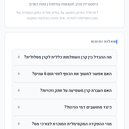
היסטורית מניב תשואות עודפות בטווח הארוך.
* פרופיל הסיכון מחושב על בסיס סטיית התקן השנתית של
הקרן וחשיפתה למניות. אינו מהווה המלצת השקעה.
שאלות נפוצות
+
מה ההבדל בין קרן השתלמות כללית לקרן מסלולית?
קרן כללית מנהלת את הכסף בפיזור רחב לפי שיקול דעת מנהל
+
האם אפשר למשוך את הכסף לפני תום 6 שנים?
ההשקעות. קרן מסלולית עוקבת אחרי מדד ספציפי ומאפשרת
לחוסך לבחור את רמת הסיכון בעצמו.
כן, אך משיכה לפני 6 שנות חברות תחויב במס הכנסה מלא על
+
האם העברת קרן משפיעה על וותק וזכויות?
הרווחים. לאחר 6 שנים ניתן למשוך פטור ממס עד לתקרה
הקבועה בחוק.
לא. העברת קרן בין חברות אינה מאפסת את ספירת שנות
+
כיצד מחושבים דמי הניהול?
החברות. הוותק ממשיך להיספר מיום ההפקדה הראשונה.
דמי הניהול נגבים כאחוז שנתי מהיתרה הצבורה. ניתן לנהל משא
+
מהי ההפקדה המקסימלית המוכרת לצורכי מס?
ומתן על שיעורם בעת הצטרפות.