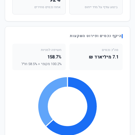
ביצוע עודף על מדד ייחוס
אחוז נכסים סחירים
היקף נכסים ופירוט השקעות
סה"כ נכסים
חשיפה למניות
7.1 מיליארד ₪
158.7%
100.2% מקומי + 58.5% חו"ל