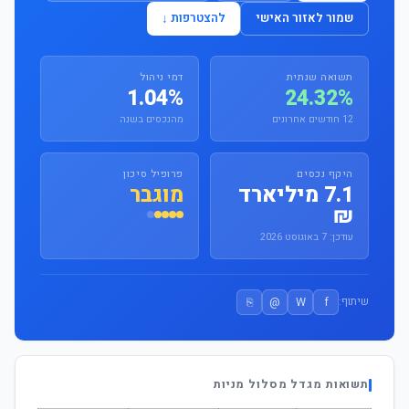
שמור לאזור האישי
להצטרפות ↓
תשואה שנתית
דמי ניהול
1.04%
24.32%
12 חודשים אחרונים
מהנכסים בשנה
היקף נכסים
פרופיל סיכון
7.1 מיליארד
מוגבר
₪
עודכן: 7 באוגוסט 2026
⎘
@
W
f
שיתוף:
תשואות מגדל מסלול מניות