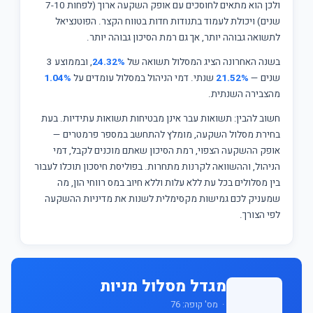
ולכן הוא מתאים לחוסכים עם אופק השקעה ארוך (לפחות 7-10
שנים) ויכולת לעמוד בתנודות חדות בטווח הקצר. הפוטנציאל
לתשואה גבוהה יותר, אך גם רמת הסיכון גבוהה יותר.
בשנה האחרונה הציג המסלול תשואה של
24.32%
, ובממוצע 3
שנים —
21.52%
שנתי. דמי הניהול במסלול עומדים על
1.04%
מהצבירה השנתית.
חשוב להבין: תשואות עבר אינן מבטיחות תשואות עתידיות. בעת
בחירת מסלול השקעה, מומלץ להתחשב במספר פרמטרים —
אופק ההשקעה הצפוי, רמת הסיכון שאתם מוכנים לקבל, דמי
הניהול, וההשוואה לקרנות מתחרות. בפוליסת חיסכון תוכלו לעבור
בין מסלולים בכל עת ללא עלות וללא חיוב במס רווחי הון, מה
שמעניק לכם גמישות מקסימלית לשנות את מדיניות ההשקעה
לפי הצורך.
מגדל מסלול מניות
· מס' קופה: 76