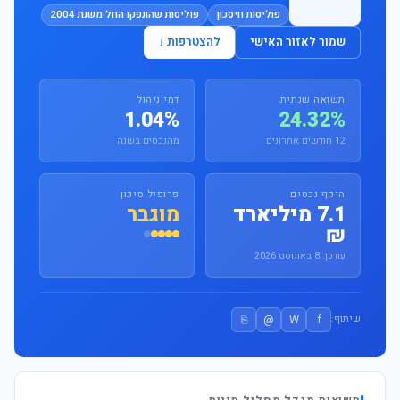
פוליסות חיסכון
פוליסות שהונפקו החל משנת 2004
שמור לאזור האישי
להצטרפות ↓
תשואה שנתית
דמי ניהול
1.04%
24.32%
12 חודשים אחרונים
מהנכסים בשנה
היקף נכסים
פרופיל סיכון
7.1 מיליארד
מוגבר
₪
עודכן: 8 באוגוסט 2026
⎘
@
W
f
שיתוף: