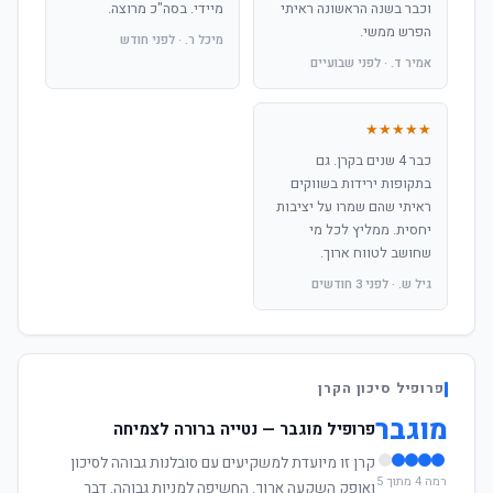
וכבר בשנה הראשונה ראיתי
מיידי. בסה"כ מרוצה.
הפרש ממשי.
מיכל ר. · לפני חודש
אמיר ד. · לפני שבועיים
★★★★★
כבר 4 שנים בקרן. גם
בתקופות ירידות בשווקים
ראיתי שהם שמרו על יציבות
יחסית. ממליץ לכל מי
שחושב לטווח ארוך.
גיל ש. · לפני 3 חודשים
פרופיל סיכון הקרן
מוגבר
פרופיל מוגבר — נטייה ברורה לצמיחה
קרן זו מיועדת למשקיעים עם סובלנות גבוהה לסיכון
רמה 4 מתוך 5
ואופק השקעה ארוך. החשיפה למניות גבוהה, דבר