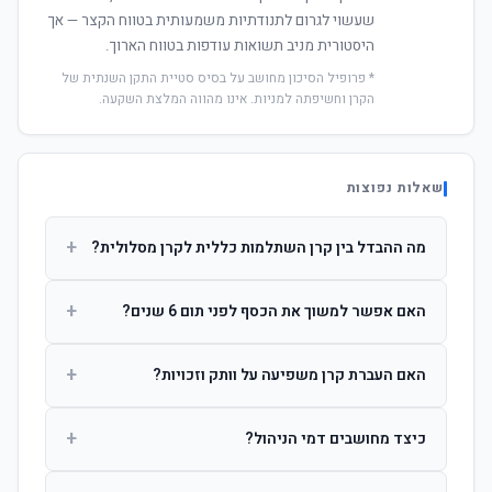
שעשוי לגרום לתנודתיות משמעותית בטווח הקצר — אך
היסטורית מניב תשואות עודפות בטווח הארוך.
* פרופיל הסיכון מחושב על בסיס סטיית התקן השנתית של
הקרן וחשיפתה למניות. אינו מהווה המלצת השקעה.
שאלות נפוצות
+
מה ההבדל בין קרן השתלמות כללית לקרן מסלולית?
קרן כללית מנהלת את הכסף בפיזור רחב לפי שיקול דעת מנהל
+
האם אפשר למשוך את הכסף לפני תום 6 שנים?
ההשקעות. קרן מסלולית עוקבת אחרי מדד ספציפי ומאפשרת
לחוסך לבחור את רמת הסיכון בעצמו.
כן, אך משיכה לפני 6 שנות חברות תחויב במס הכנסה מלא על
+
האם העברת קרן משפיעה על וותק וזכויות?
הרווחים. לאחר 6 שנים ניתן למשוך פטור ממס עד לתקרה
הקבועה בחוק.
לא. העברת קרן בין חברות אינה מאפסת את ספירת שנות
+
כיצד מחושבים דמי הניהול?
החברות. הוותק ממשיך להיספר מיום ההפקדה הראשונה.
דמי הניהול נגבים כאחוז שנתי מהיתרה הצבורה. ניתן לנהל משא