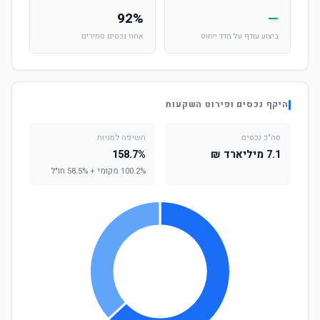
92%
—
ביצוע עודף על מדד ייחוס
אחוז נכסים סחירים
היקף נכסים ופירוט השקעות
סה"כ נכסים
חשיפה למניות
7.1 מיליארד ₪
158.7%
100.2% מקומי + 58.5% חו"ל