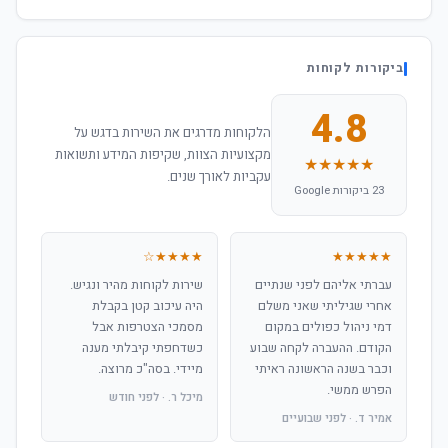
ביקורות לקוחות
4.8
הלקוחות מדרגים את השירות בדגש על
מקצועיות הצוות, שקיפות המידע ותשואות
★★★★★
עקביות לאורך שנים.
23 ביקורות Google
★★★★☆
★★★★★
עברתי אליהם לפני שנתיים
שירות לקוחות מהיר ונגיש.
אחרי שגיליתי שאני משלם
היה עיכוב קטן בקבלת
דמי ניהול כפולים במקום
מסמכי הצטרפות אבל
הקודם. ההעברה לקחה שבוע
כשדחפתי קיבלתי מענה
וכבר בשנה הראשונה ראיתי
מיידי. בסה"כ מרוצה.
הפרש ממשי.
מיכל ר. · לפני חודש
אמיר ד. · לפני שבועיים