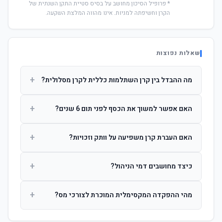
* פרופיל הסיכון מחושב על בסיס סטיית התקן השנתית של
הקרן וחשיפתה למניות. אינו מהווה המלצת השקעה.
שאלות נפוצות
+
מה ההבדל בין קרן השתלמות כללית לקרן מסלולית?
קרן כללית מנהלת את הכסף בפיזור רחב לפי שיקול דעת מנהל
+
האם אפשר למשוך את הכסף לפני תום 6 שנים?
ההשקעות. קרן מסלולית עוקבת אחרי מדד ספציפי ומאפשרת
לחוסך לבחור את רמת הסיכון בעצמו.
כן, אך משיכה לפני 6 שנות חברות תחויב במס הכנסה מלא על
+
האם העברת קרן משפיעה על וותק וזכויות?
הרווחים. לאחר 6 שנים ניתן למשוך פטור ממס עד לתקרה
הקבועה בחוק.
לא. העברת קרן בין חברות אינה מאפסת את ספירת שנות
+
כיצד מחושבים דמי הניהול?
החברות. הוותק ממשיך להיספר מיום ההפקדה הראשונה.
דמי הניהול נגבים כאחוז שנתי מהיתרה הצבורה. ניתן לנהל משא
+
מהי ההפקדה המקסימלית המוכרת לצורכי מס?
ומתן על שיעורם בעת הצטרפות.
לשכירים: המעסיק מפקיד עד 7.5% ממשכורת + 2.5% ניכוי