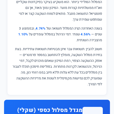
המסלול הסולידי ביותר. הוא משקיע בעיקר בפיקדונות שקליים
ואג"ח ממשלתיות קצרות מועד. הסיכון נמוך מאוד, אך גם
פוטנציאל התשואה מוגבל. מתאים לטווח השקעה קצר או למי
שמחפש שמירת ערך.
בשנה האחרונה הציג המסלול תשואה של
4.74%
, ובממוצע 3
שנים —
4.56%
שנתי. דמי הניהול במסלול עומדים על
1.10%
מהצבירה השנתית.
חשוב להבין: תשואות עבר אינן מבטיחות תשואות עתידיות. בעת
בחירת מסלול השקעה, מומלץ להתחשב במספר פרמטרים —
אופק ההשקעה הצפוי, רמת הסיכון שאתם מוכנים לקבל, דמי
הניהול, וההשוואה לקרנות מתחרות. בפוליסת חיסכון תוכלו לעבור
בין מסלולים בכל עת ללא עלות וללא חיוב במס רווחי הון, מה
שמעניק לכם גמישות מקסימלית לשנות את מדיניות ההשקעה
לפי הצורך.
מגדל מסלול כספי (שקלי)