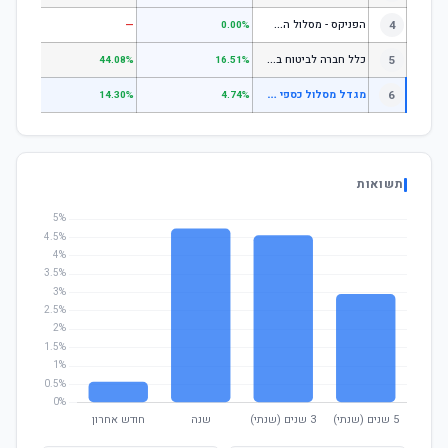
ה
פניקס - מסלול השקעה בניהול אישי
4
—
—
0.00%
כ
לל חברה לביטוח בע"מ כללי
5
.07%
44.08%
16.51%
מ
גדל מסלול כספי (שקלי)
6
.73%
14.30%
4.74%
תשואות