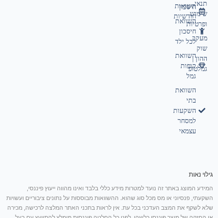
תנאי
תשואות
חיסכון
שימוש
חודשיות
השוואת
ופרטיות
חיסכון
מעקב
לכל ילד
שוק
השוואת
ההון |
קופות
גמלטופ
גמל
השוואת
בתי
השקעות
למסחר
עצמאי
גילוי נאות
המידע המוצג באתר זה נועד למטרות מידע כללי בלבד ואינו מהווה ייעוץ פיננסי,
השקעתי, פנסיוני או מס מכל סוג שהוא. ההשוואות מבוססות על נתונים ציבוריים ועשויות
שלא לשקף את המצב העדכני בכל עת. אין לראות בתכני האתר המלצה לרכישה, מכירה
או החזקה של מוצר פיננסי כלשהו. לפני כל החלטה פיננסית מומלץ להתייעץ עם בעל