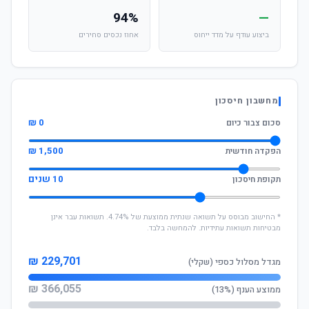
94%
—
ביצוע עודף על מדד ייחוס
אחוז נכסים סחירים
מחשבון חיסכון
0 ₪
סכום צבור כיום
1,500 ₪
הפקדה חודשית
10 שנים
תקופת חיסכון
* החישוב מבוסס על תשואה שנתית ממוצעת של 4.74%. תשואות עבר אינן
מבטיחות תשואות עתידיות. להמחשה בלבד.
229,701 ₪
מגדל מסלול כספי (שקלי)
366,055 ₪
ממוצע הענף (13%)