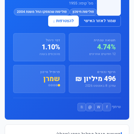
· מס' קופה: 1955
פוליסות חיסכון
פוליסות שהונפקו החל משנת 2004
שמור לאזור האישי
להצטרפות ↓
תשואה שנתית
דמי ניהול
1.10%
4.74%
12 חודשים אחרונים
מהנכסים בשנה
היקף נכסים
פרופיל סיכון
496 מיליון ₪
שמרן
עודכן: 8 באוגוסט 2026
⎘
@
W
f
שיתוף: