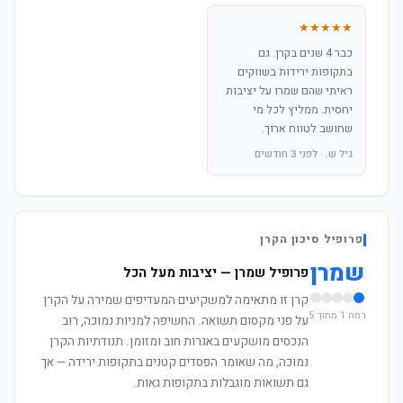
★★★★★
כבר 4 שנים בקרן. גם
בתקופות ירידות בשווקים
ראיתי שהם שמרו על יציבות
יחסית. ממליץ לכל מי
שחושב לטווח ארוך.
גיל ש. · לפני 3 חודשים
פרופיל סיכון הקרן
שמרן
פרופיל שמרן — יציבות מעל הכל
קרן זו מתאימה למשקיעים המעדיפים שמירה על הקרן
רמה 1 מתוך 5
על פני מקסום תשואה. החשיפה למניות נמוכה, רוב
הנכסים מושקעים באגרות חוב ומזומן. תנודתיות הקרן
נמוכה, מה שאומר הפסדים קטנים בתקופות ירידה — אך
גם תשואות מוגבלות בתקופות גאות.