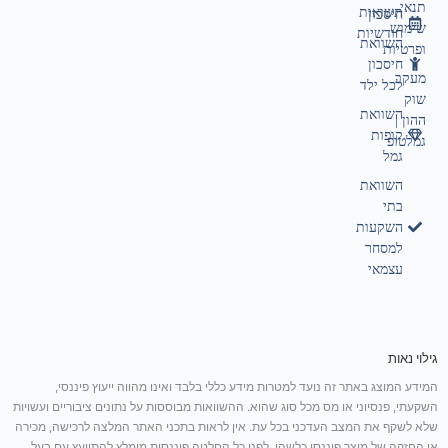
תנאי
תשואות
חיסכון
שימוש
חודשיות
השוואת
ופרטיות
חיסכון
מעקב
לכל ילד
שוק
השוואת
ההון |
קופות
גמלטופ
גמל
השוואת
בתי
השקעות
למסחר
עצמאי
גילוי נאות
המידע המוצג באתר זה נועד למטרות מידע כללי בלבד ואינו מהווה ייעוץ פיננסי,
השקעתי, פנסיוני או מס מכל סוג שהוא. ההשוואות מבוססות על נתונים ציבוריים ועשויות
שלא לשקף את המצב העדכני בכל עת. אין לראות בתכני האתר המלצה לרכישה, מכירה
או החזקה של מוצר פיננסי כלשהו. לפני כל החלטה פיננסית מומלץ להתייעץ עם בעל