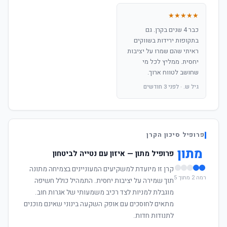
★★★★★
כבר 4 שנים בקרן. גם
בתקופות ירידות בשווקים
ראיתי שהם שמרו על יציבות
יחסית. ממליץ לכל מי
שחושב לטווח ארוך.
גיל ש. · לפני 3 חודשים
פרופיל סיכון הקרן
מתון
פרופיל מתון — איזון עם נטייה לביטחון
קרן זו מיועדת למשקיעים המעוניינים בצמיחה מתונה
רמה 2 מתוך 5
תוך שמירה על יציבות יחסית. התמהיל כולל חשיפה
מוגבלת למניות לצד רכיב משמעותי של אגרות חוב.
מתאים לחוסכים עם אופק השקעה בינוני שאינם מוכנים
לתנודות חדות.