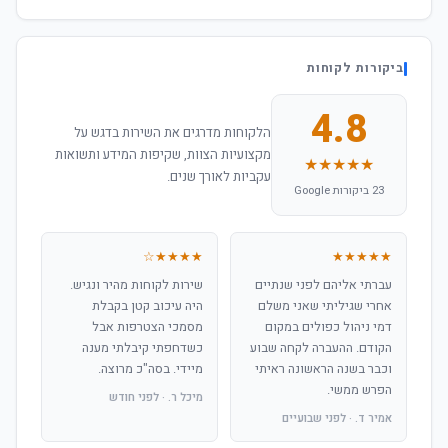
ביקורות לקוחות
4.8
הלקוחות מדרגים את השירות בדגש על
מקצועיות הצוות, שקיפות המידע ותשואות
★★★★★
עקביות לאורך שנים.
23 ביקורות Google
★★★★☆
★★★★★
עברתי אליהם לפני שנתיים
שירות לקוחות מהיר ונגיש.
אחרי שגיליתי שאני משלם
היה עיכוב קטן בקבלת
דמי ניהול כפולים במקום
מסמכי הצטרפות אבל
הקודם. ההעברה לקחה שבוע
כשדחפתי קיבלתי מענה
וכבר בשנה הראשונה ראיתי
מיידי. בסה"כ מרוצה.
הפרש ממשי.
מיכל ר. · לפני חודש
אמיר ד. · לפני שבועיים