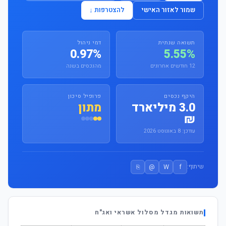
שמור לאזור האישי
להצטרפות ↓
תשואה שנתית
דמי ניהול
0.97%
5.55%
12 חודשים אחרונים
מהנכסים בשנה
היקף נכסים
פרופיל סיכון
3.0 מיליארד
מתון
₪
עודכן: 8 באוגוסט 2026
⎘
@
W
f
שיתוף:
תשואות מגדל מסלול אשראי ואג"ח