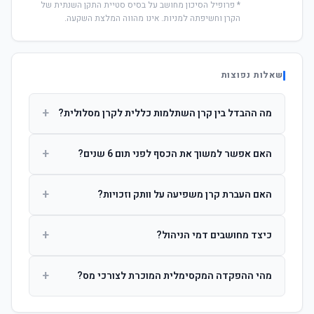
* פרופיל הסיכון מחושב על בסיס סטיית התקן השנתית של
הקרן וחשיפתה למניות. אינו מהווה המלצת השקעה.
שאלות נפוצות
+
מה ההבדל בין קרן השתלמות כללית לקרן מסלולית?
קרן כללית מנהלת את הכסף בפיזור רחב לפי שיקול דעת מנהל
+
האם אפשר למשוך את הכסף לפני תום 6 שנים?
ההשקעות. קרן מסלולית עוקבת אחרי מדד ספציפי ומאפשרת
לחוסך לבחור את רמת הסיכון בעצמו.
כן, אך משיכה לפני 6 שנות חברות תחויב במס הכנסה מלא על
+
האם העברת קרן משפיעה על וותק וזכויות?
הרווחים. לאחר 6 שנים ניתן למשוך פטור ממס עד לתקרה
הקבועה בחוק.
לא. העברת קרן בין חברות אינה מאפסת את ספירת שנות
+
כיצד מחושבים דמי הניהול?
החברות. הוותק ממשיך להיספר מיום ההפקדה הראשונה.
דמי הניהול נגבים כאחוז שנתי מהיתרה הצבורה. ניתן לנהל משא
+
מהי ההפקדה המקסימלית המוכרת לצורכי מס?
ומתן על שיעורם בעת הצטרפות.
לשכירים: המעסיק מפקיד עד 7.5% ממשכורת + 2.5% ניכוי