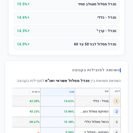
מגדל מסלול משולב סחיר
+15.5%
מגדל - כללי
+14.6%
מגדל - קרן י'
+14.3%
מגדל מסלול לבני 50 עד 60
+14.0%
השוואה למובילות בקבוצה
השוואת תשואות בין
מגדל מסלול אשראי ואג"ח
למובילות בקבוצה:
דירוג
שם
↕
↕
שנה
3 שנים
5 שנים
1
מגדל - כללי
.28%
42.30%
14.62%
ה
פניקס מסלול השקעה כללי
2
.24%
43.23%
13.86%
3
הראל מסלול כללי
.72%
38.67%
15.28%
ה
פניקס - מסלול השקעה בניהול אישי
4
—
—
0.00%