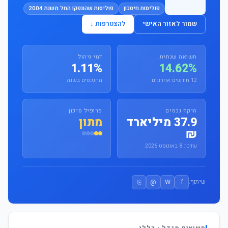
פוליסות חיסכון
פוליסות שהונפקו החל משנת 2004
שמור לאזור האישי
להצטרפות ↓
תשואה שנתית
דמי ניהול
1.11%
14.62%
12 חודשים אחרונים
מהנכסים בשנה
היקף נכסים
פרופיל סיכון
37.9 מיליארד
מתון
₪
עודכן: 8 באוגוסט 2026
⎘
@
W
f
שיתוף: