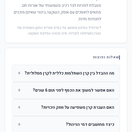
מוגבלת למניות לצד רכיב משמעותי של אגרות חוב.
מתאים לחוסכים עם אופק השקעה בינוני שאינם מוכנים
לתנודות חדות.
* פרופיל הסיכון מחושב על בסיס סטיית התקן השנתית של
הקרן וחשיפתה למניות. אינו מהווה המלצת השקעה.
שאלות נפוצות
+
מה ההבדל בין קרן השתלמות כללית לקרן מסלולית?
קרן כללית מנהלת את הכסף בפיזור רחב לפי שיקול דעת מנהל
+
האם אפשר למשוך את הכסף לפני תום 6 שנים?
ההשקעות. קרן מסלולית עוקבת אחרי מדד ספציפי ומאפשרת
לחוסך לבחור את רמת הסיכון בעצמו.
כן, אך משיכה לפני 6 שנות חברות תחויב במס הכנסה מלא על
+
האם העברת קרן משפיעה על וותק וזכויות?
הרווחים. לאחר 6 שנים ניתן למשוך פטור ממס עד לתקרה
הקבועה בחוק.
לא. העברת קרן בין חברות אינה מאפסת את ספירת שנות
+
כיצד מחושבים דמי הניהול?
החברות. הוותק ממשיך להיספר מיום ההפקדה הראשונה.