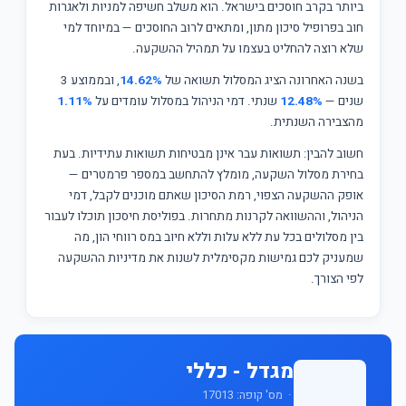
ביותר בקרב חוסכים בישראל. הוא משלב חשיפה למניות ולאגרות
חוב בפרופיל סיכון מתון, ומתאים לרוב החוסכים — במיוחד למי
שלא רוצה להחליט בעצמו על תמהיל ההשקעה.
בשנה האחרונה הציג המסלול תשואה של
14.62%
, ובממוצע 3
שנים —
12.48%
שנתי. דמי הניהול במסלול עומדים על
1.11%
מהצבירה השנתית.
חשוב להבין: תשואות עבר אינן מבטיחות תשואות עתידיות. בעת
בחירת מסלול השקעה, מומלץ להתחשב במספר פרמטרים —
אופק ההשקעה הצפוי, רמת הסיכון שאתם מוכנים לקבל, דמי
הניהול, וההשוואה לקרנות מתחרות. בפוליסת חיסכון תוכלו לעבור
בין מסלולים בכל עת ללא עלות וללא חיוב במס רווחי הון, מה
שמעניק לכם גמישות מקסימלית לשנות את מדיניות ההשקעה
לפי הצורך.
מגדל - כללי
· מס' קופה: 17013