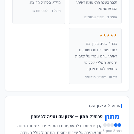
וכבר בשנה הראשונה ראיתי
מיידי. בסה"כ מרוצה.
הפרש ממשי.
מיכל ר. · לפני חודש
אמיר ד. · לפני שבועיים
★★★★★
כבר 4 שנים בקרן. גם
בתקופות ירידות בשווקים
ראיתי שהם שמרו על יציבות
יחסית. ממליץ לכל מי
שחושב לטווח ארוך.
גיל ש. · לפני 3 חודשים
פרופיל סיכון הקרן
מתון
פרופיל מתון — איזון עם נטייה לביטחון
קרן זו מיועדת למשקיעים המעוניינים בצמיחה מתונה
רמה 2 מתוך 5
תוך שמירה על יציבות יחסית. התמהיל כולל חשיפה