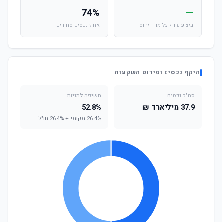
74%
—
ביצוע עודף על מדד ייחוס
אחוז נכסים סחירים
היקף נכסים ופירוט השקעות
סה"כ נכסים
חשיפה למניות
37.9 מיליארד ₪
52.8%
26.4% מקומי + 26.4% חו"ל