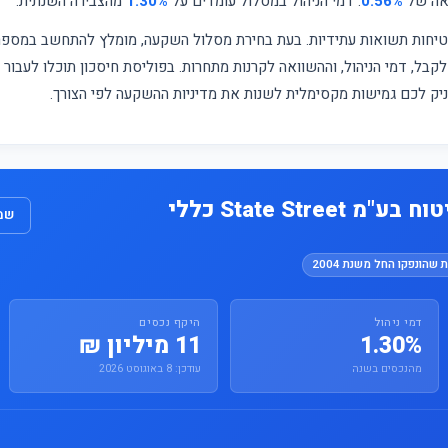
ואה של
0.56%
. דמי הניהול במסלול עומדים על
1.30%
מהצבירה השנתית.
מבטיחות תשואות עתידיות. בעת בחירת מסלול השקעה, מומלץ להתחשב במס
קבל, דמי הניהול, וההשוואה לקרנות מתחרות. בפוליסת חיסכון תוכלו לעבור
עניק לכם גמישות מקסימלית לשנות את מדיניות ההשקעה לפי הצורך.
State Stree כללי
שמו
 שהונפקו החל משנת 2004
דמי ניהול
היקף נכסים
1.30%
11 מיליון ₪
מהנכסים בשנה
עודכן: 8 באוגוסט 2026