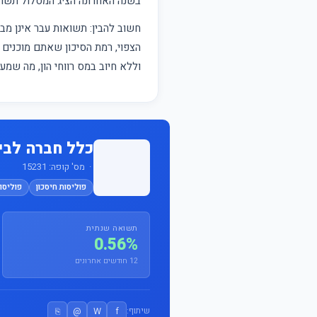
בשנה האחרונה הציג המסלול תש
חשוב להבין: תשואות עבר אינן 
הצפוי, רמת הסיכון שאתם מוכנים ל
וללא חיוב במס רווחי הון, מה שמ
כלל חברה לביטוח בע"מ t
· מס' קופה: 15231
פוליסות חיסכון
פוליסות
תשואה שנתית
0.56%
12 חודשים אחרונים
⎘
@
W
f
שיתוף: