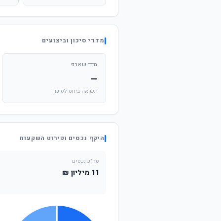
מדדי סיכון וביצועים
מדד שארפ
—
תשואה ביחס לסיכון
היקף נכסים ופירוט השקעות
סה"כ נכסים
11 מיליון ₪