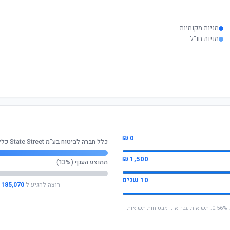
מניות מקומיות
מניות חו"ל
0 ₪
כלל חברה לביטוח בע"מ State Street כללי
1,500 ₪
ממוצע הענף (13%)
10 שנים
רוצה להגיע ל-
185,070 ₪
* החישוב מבוסס על תשואה שנתית ממוצעת של 0.56%. תשואות עבר אינן מבטיחות תשואות