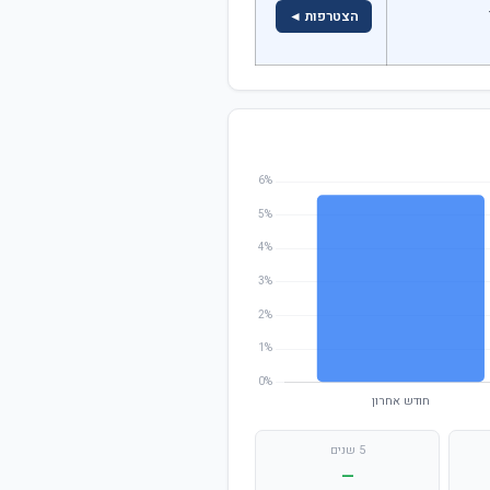
הצטרפות ◄
5 שנים
—