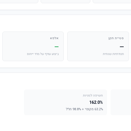
סטיית תקן
אלפא
—
—
תנודתיות שנתית
ביצוע עודף על מדד ייחוס
חשיפה למניות
162.0%
63.2% מקומי + 98.8% חו"ל