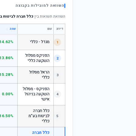
השוואה למובילות בקבוצה
השוואת תשואות בין
כלל חברה לביטוח בע"מ ate Street
דירוג
שם
↕
שנה
מגדל - כללי
14.62%
1
הפניקס מסלול
13.86%
2
השקעה כללי
הראל מסלול
15.28%
3
כללי
הפניקס - מסלול
השקעה בניהול
0.00%
4
אישי
כלל חברה
לביטוח בע"מ
16.50%
5
כללי
כלל חברה