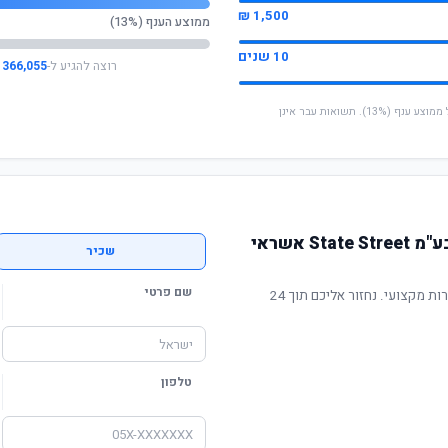
1,500 ₪
ממוצע הענף (13%)
10 שנים
רוצה להגיע ל-
366,055 ₪
* החישוב מבוסס על תשואה שנתית ממוצעת של ממוצע ענף (13%). תשואות עבר אינן
הצטרפו לכלל חברה לביטוח בע"מ State Street אשראי
שכיר
שם פרטי
תשואה מוכחת, דמי ניהול תחרותיים ושירות מקצועי. נחזור אליכם תוך 24
טלפון