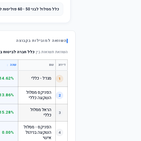
כלל מסלול לבני 50 - 60 פוליסות לפני 2004
השוואה למובילות בקבוצה
השוואת תשואות בין
כלל חברה לביטוח בע"מ State Street אשר
דירוג
שם
↕
שנה
מגדל - כללי
14.62%
1
הפניקס מסלול
13.86%
2
השקעה כללי
הראל מסלול
15.28%
3
כללי
הפניקס - מסלול
השקעה בניהול
0.00%
4
אישי