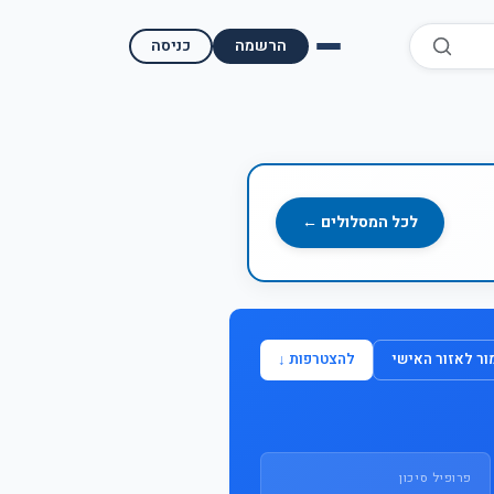
הרשמה
כניסה
השוואת קופות גמל
השוואת בתי השקעות למסחר עצמאי
מאמרים ומדריכים
לכל המסלולים ←
תשואות היסטוריות
מעקב שוק ההון | גמלטופ
ר לאזור האישי
להצטרפות ↓
תנאי שימוש
אודות גמל טופ
פרופיל סיכון