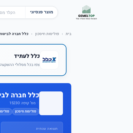
מוצר פנסיוני
בית
›
פוליסות חיסכון
›
כלל חברה לביטוח בע"מ State Street
כלל לעתיד
צפו בכל מסלולי ההשקעה ש
כלל חברה לביטוח בע"מ treet
· מס' קופה: 15230
פוליסות חיסכון
פוליסות
תשואה שנתית