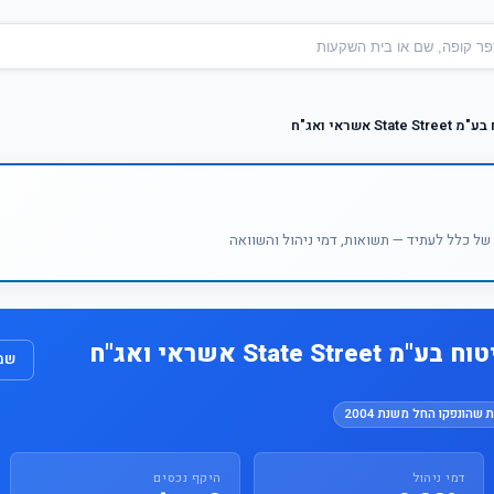
 אשראי ואג"ח
ל כלל לעתיד — תשואות, דמי ניהול והשוואה
State S אשראי ואג"ח
שמו
 שהונפקו החל משנת 2004
דמי ניהול
היקף נכסים