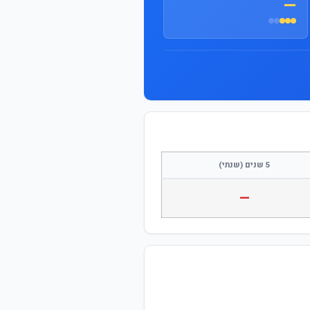
—
התחבר / הצטרף
5 שנים (שנתי)
—