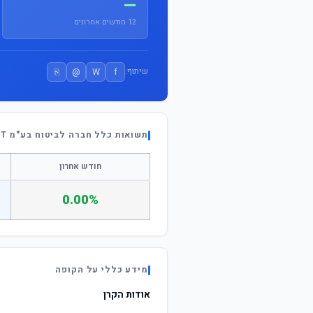
—
12 חודשים אחרונים
⎘
@
W
f
שיתוף:
תשואות כלל חברה לביטוח בע"מ STATE STREET אשראי ואג"ח
חודש אחרון
0.00%
מידע כללי על הקופה
אודות הקרן