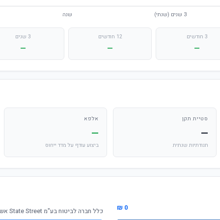
3 חודשים
12 חודשים
3 שנים
—
—
—
סטיית תקן
אלפא
—
—
תנודתיות שנתית
ביצוע עודף על מדד ייחוס
0 ₪
כלל חברה לביטוח בע"מ State Street אשראי ואג"ח