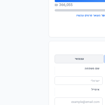
366,055 ₪
?
השאר פרטים עכשיו
עצמאי
שם משפחה
אימייל