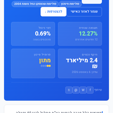
פוליסות חיסכון
פוליסות שהונפקו החל משנת 2004
שמור לאזור האישי
להצטרפות ↓
תשואה שנתית
דמי ניהול
0.69%
12.27%
12 חודשים אחרונים
מהנכסים בשנה
היקף נכסים
פרופיל סיכון
2.4 מיליארד
מתון
₪
עודכן: 6 באוגוסט 2026
⎘
@
W
f
שיתוף:
תשואות כלל חברה לביטוח בע"מ מסלול לבני 60 ומעלה