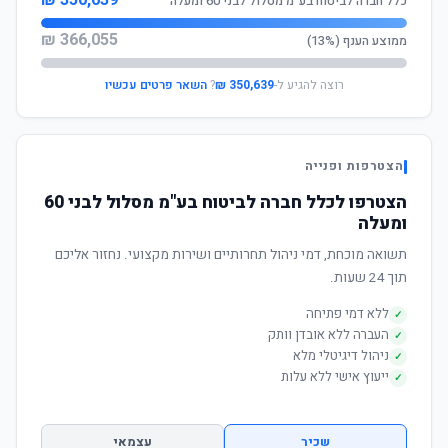
350,639 ₪
כלל חברה לביטוח בע"מ מסלול לבני 60 ומעלה
366,055 ₪
ממוצע הענף (13%)
רוצה להגיע ל-
350,639 ₪
?
השאר פרטים עכשיו
הצטרפות ופנייה
הצטרפו לכלל חברה לביטוח בע"מ מסלול לבני 60
ומעלה
תשואה מוכחת, דמי ניהול תחרותיים ושירות מקצועי. נחזור אליכם
תוך 24 שעות.
ללא דמי פתיחה
✓
העברה ללא אובדן וותק
✓
ניהול דיגיטלי מלא
✓
ייעוץ אישי ללא עלות
✓
שכיר
עצמאי