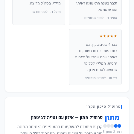
וכבר בשנה הראשונה ראיתי
מיידי. בסה"כ מרוצה.
הפרש ממשי.
מיכל ר. · לפני חודש
אמיר ד. · לפני שבועיים
★★★★★
כבר 4 שנים בקרן. גם
בתקופות ירידות בשווקים
ראיתי שהם שמרו על יציבות
יחסית. ממליץ לכל מי
שחושב לטווח ארוך.
גיל ש. · לפני 3 חודשים
פרופיל סיכון הקרן
מתון
פרופיל מתון — איזון עם נטייה לביטחון
קרן זו מיועדת למשקיעים המעוניינים בצמיחה מתונה
רמה 2 מתוך 5
תוך שמירה על יציבות יחסית. התמהיל כולל חשיפה