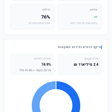
אלפא
נזילות
76%
—
ביצוע עודף על מדד ייחוס
אחוז נכסים סחירים
היקף נכסים ופירוט השקעות
סה"כ נכסים
חשיפה למניות
2.4 מיליארד ₪
74.9%
33.1% מקומי + 41.8% חו"ל