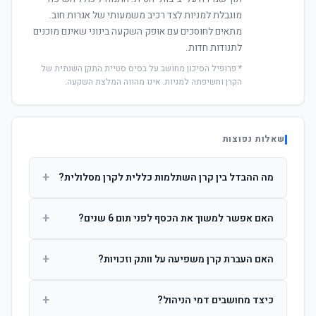
מוגבלת למניות לצד רכיב משמעותי של אגרות חוב.
מתאים לחוסכים עם אופק השקעה בינוני שאינם מוכנים
לתנודות חדות.
* פרופיל הסיכון מחושב על בסיס סטיית התקן השנתית של
הקרן וחשיפתה למניות. אינו מהווה המלצת השקעה.
שאלות נפוצות
+
מה ההבדל בין קרן השתלמות כללית לקרן מסלולית?
קרן כללית מנהלת את הכסף בפיזור רחב לפי שיקול דעת מנהל
+
האם אפשר למשוך את הכסף לפני תום 6 שנים?
ההשקעות. קרן מסלולית עוקבת אחרי מדד ספציפי ומאפשרת
לחוסך לבחור את רמת הסיכון בעצמו.
כן, אך משיכה לפני 6 שנות חברות תחויב במס הכנסה מלא על
+
האם העברת קרן משפיעה על וותק וזכויות?
הרווחים. לאחר 6 שנים ניתן למשוך פטור ממס עד לתקרה
הקבועה בחוק.
לא. העברת קרן בין חברות אינה מאפסת את ספירת שנות
+
כיצד מחושבים דמי הניהול?
החברות. הוותק ממשיך להיספר מיום ההפקדה הראשונה.