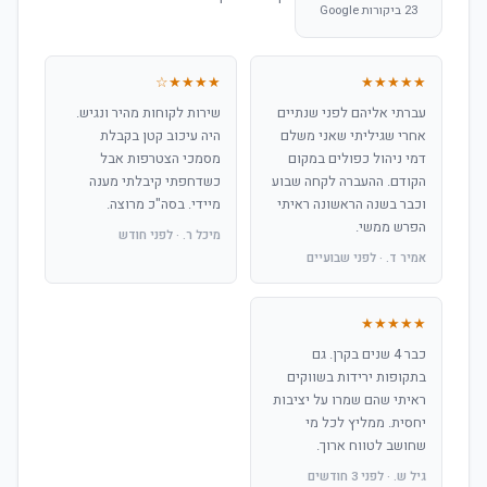
23 ביקורות Google
★★★★☆
★★★★★
עברתי אליהם לפני שנתיים
שירות לקוחות מהיר ונגיש.
אחרי שגיליתי שאני משלם
היה עיכוב קטן בקבלת
דמי ניהול כפולים במקום
מסמכי הצטרפות אבל
הקודם. ההעברה לקחה שבוע
כשדחפתי קיבלתי מענה
וכבר בשנה הראשונה ראיתי
מיידי. בסה"כ מרוצה.
הפרש ממשי.
מיכל ר. · לפני חודש
אמיר ד. · לפני שבועיים
★★★★★
כבר 4 שנים בקרן. גם
בתקופות ירידות בשווקים
ראיתי שהם שמרו על יציבות
יחסית. ממליץ לכל מי
שחושב לטווח ארוך.
גיל ש. · לפני 3 חודשים