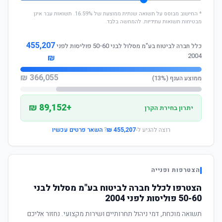
* החישוב מבוסס על תשואה שנתית ממוצעת של 16.59%. תשואות עבר אינן
מבטיחות תשואות עתידיות. להמחשה בלבד.
455,207
כלל חברה לביטוח בע"מ מסלול לבני 50-60 פוליסות לפני
2004
₪
366,055 ₪
ממוצע הענף (13%)
+89,152 ₪
יתרון בחירת הקרן
רוצה להגיע ל-
455,207 ₪
?
השאר פרטים עכשיו
הצטרפות ופנייה
הצטרפו לכלל חברה לביטוח בע"מ מסלול לבני
50-60 פוליסות לפני 2004
תשואה מוכחת, דמי ניהול תחרותיים ושירות מקצועי. נחזור אליכם