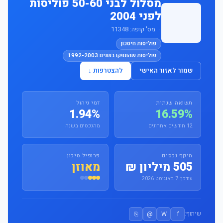
מסלול לבני 50-60 פוליסות
לפני 2004
· מס' קופה: 11348
פוליסות חיסכון
פוליסות שהונפקו בשנים 1992-2003
שמור לאזור האישי
להצטרפות ↓
תשואה שנתית
דמי ניהול
1.94%
16.59%
12 חודשים אחרונים
מהנכסים בשנה
היקף נכסים
פרופיל סיכון
505 מיליון ₪
מאוזן
עודכן: 7 באוגוסט 2026
⎘
@
W
f
שיתוף: