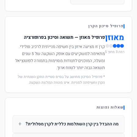
פרופיל סיכון הקרן
מאוזן
פרופיל מאוזן — תשואה וסיכון בפרופורציה
קרן זו מציעה איזון בין חשיפה מנייתית לרכיב סולידי.
רמה 3 מתוך 5
מתאימה למשקיעים עם אופק השקעה של 5 שנים
ומעלה, המוכנים לתנודות מסוימות בתמורה לפוטנציאל
תשואה גבוה יותר לטווח ארוך.
* פרופיל הסיכון מחושב על בסיס סטיית התקן השנתית של
הקרן וחשיפתה למניות. אינו מהווה המלצת השקעה.
שאלות נפוצות
+
מה ההבדל בין קרן השתלמות כללית לקרן מסלולית?
קרן כללית מנהלת את הכסף בפיזור רחב לפי שיקול דעת מנהל