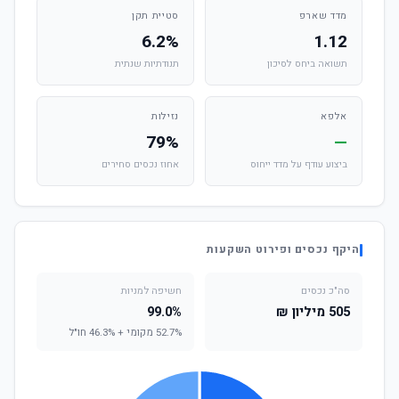
מדד שארפ
סטיית תקן
6.2%
1.12
תשואה ביחס לסיכון
תנודתיות שנתית
אלפא
נזילות
79%
—
ביצוע עודף על מדד ייחוס
אחוז נכסים סחירים
היקף נכסים ופירוט השקעות
סה"כ נכסים
חשיפה למניות
505 מיליון ₪
99.0%
52.7% מקומי + 46.3% חו"ל