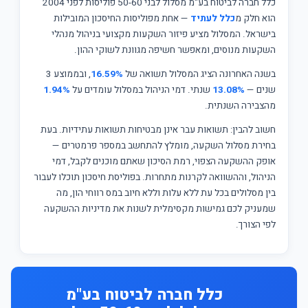
כלל חברה לביטוח בע"מ מסלול לבני 50-60 פוליסות לפני 2004
הוא חלק מ
כלל לעתיד
— אחת מפוליסות החיסכון המובילות
בישראל. המסלול מציע פיזור השקעות מקצועי בניהול מנהלי
השקעות מנוסים, ומאפשר חשיפה מגוונת לשוקי ההון.
בשנה האחרונה הציג המסלול תשואה של
16.59%
, ובממוצע 3
שנים —
13.08%
שנתי. דמי הניהול במסלול עומדים על
1.94%
מהצבירה השנתית.
חשוב להבין: תשואות עבר אינן מבטיחות תשואות עתידיות. בעת
בחירת מסלול השקעה, מומלץ להתחשב במספר פרמטרים —
אופק ההשקעה הצפוי, רמת הסיכון שאתם מוכנים לקבל, דמי
הניהול, וההשוואה לקרנות מתחרות. בפוליסת חיסכון תוכלו לעבור
בין מסלולים בכל עת ללא עלות וללא חיוב במס רווחי הון, מה
שמעניק לכם גמישות מקסימלית לשנות את מדיניות ההשקעה
לפי הצורך.
כלל חברה לביטוח בע"מ