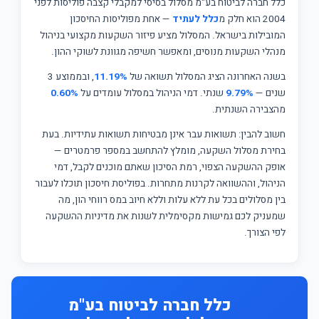
כלל חברה לביטוח בע"מ מסלול בסיסי למקבלי קצבה פוליסות לפני
2004 הוא חלק מ
כלל לעתיד
— אחת מפוליסות החיסכון
המובילות בישראל. המסלול מציע פיזור השקעות מקצועי בניהול
מנהלי השקעות מנוסים, ומאפשר חשיפה מגוונת לשוקי ההון.
בשנה האחרונה הציג המסלול תשואה של
11.19%
, ובממוצע 3
שנים —
9.79%
שנתי. דמי הניהול במסלול עומדים על
0.60%
מהצבירה השנתית.
חשוב להבין: תשואות עבר אינן מבטיחות תשואות עתידיות. בעת
בחירת מסלול השקעה, מומלץ להתחשב במספר פרמטרים —
אופק ההשקעה הצפוי, רמת הסיכון שאתם מוכנים לקבל, דמי
הניהול, וההשוואה לקרנות מתחרות. בפוליסת חיסכון תוכלו לעבור
בין מסלולים בכל עת ללא עלות וללא חיוב במס רווחי הון, מה
שמעניק לכם גמישות מקסימלית לשנות את מדיניות ההשקעה
לפי הצורך.
כלל חברה לביטוח בע"מ