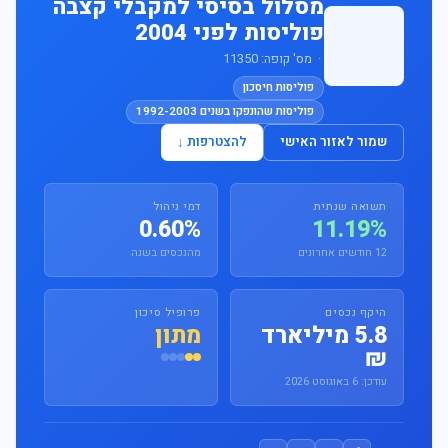
מסלול בסיסי למקבלי קצבה
פוליסות לפני 2004
· מס' קופה: 11350
פוליסות חיסכון
פוליסות שהונפקו בשנים 1992-2003
שמור לאזור האישי
להצטרפות ↓
תשואה שנתית
דמי ניהול
0.60%
11.19%
12 חודשים אחרונים
מהנכסים בשנה
היקף נכסים
פרופיל סיכון
5.8 מיליארד
מתון
₪
עודכן: 6 באוגוסט 2026