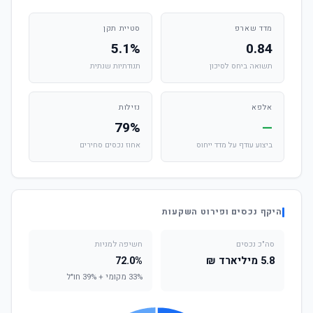
מדד שארפ
סטיית תקן
5.1%
0.84
תשואה ביחס לסיכון
תנודתיות שנתית
אלפא
נזילות
79%
—
ביצוע עודף על מדד ייחוס
אחוז נכסים סחירים
היקף נכסים ופירוט השקעות
סה"כ נכסים
חשיפה למניות
5.8 מיליארד ₪
72.0%
33% מקומי + 39% חו"ל