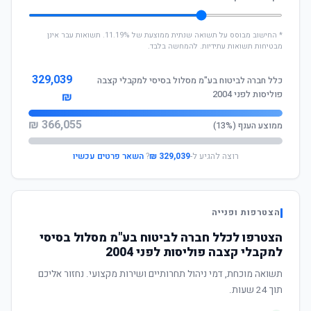
* החישוב מבוסס על תשואה שנתית ממוצעת של 11.19%. תשואות עבר אינן
מבטיחות תשואות עתידיות. להמחשה בלבד.
329,039
כלל חברה לביטוח בע"מ מסלול בסיסי למקבלי קצבה
פוליסות לפני 2004
₪
366,055 ₪
ממוצע הענף (13%)
רוצה להגיע ל-
329,039 ₪
?
השאר פרטים עכשיו
הצטרפות ופנייה
הצטרפו לכלל חברה לביטוח בע"מ מסלול בסיסי
למקבלי קצבה פוליסות לפני 2004
תשואה מוכחת, דמי ניהול תחרותיים ושירות מקצועי. נחזור אליכם
תוך 24 שעות.