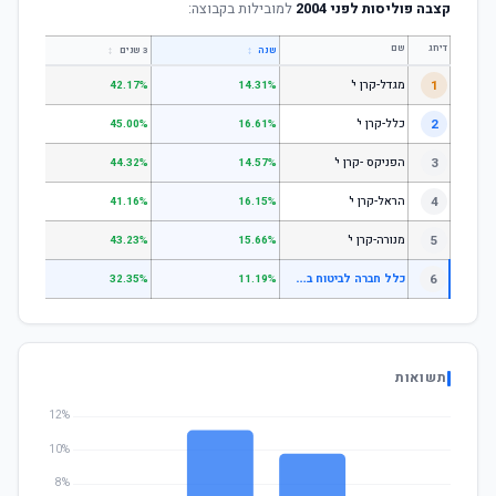
קצבה פוליסות לפני 2004
למובילות בקבוצה:
דירוג
שם
↕
↕
שנה
3 שנים
5 שנים
1
מגדל-קרן י'
.74%
42.17%
14.31%
2
כלל-קרן י'
.25%
45.00%
16.61%
3
הפניקס -קרן י'
.00%
44.32%
14.57%
4
הראל-קרן י'
.96%
41.16%
16.15%
5
מנורה-קרן י'
.54%
43.23%
15.66%
כ
לל חברה לביטוח בע"מ מסלול בסיסי למקבלי קצבה פוליסות לפני 2004
6
.81%
32.35%
11.19%
תשואות