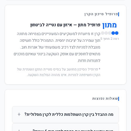
פרופיל סיכון הקרן
מתון
פרופיל מתון — איזון עם נטייה לביטחון
קרן זו מיועדת למשקיעים המעוניינים בצמיחה מתונה
רמה 2 מתוך 5
תוך שמירה על יציבות יחסית. התמהיל כולל חשיפה
מוגבלת למניות לצד רכיב משמעותי של אגרות חוב.
מתאים לחוסכים עם אופק השקעה בינוני שאינם מוכנים
לתנודות חדות.
* פרופיל הסיכון מחושב על בסיס סטיית התקן השנתית של
הקרן וחשיפתה למניות. אינו מהווה המלצת השקעה.
שאלות נפוצות
+
מה ההבדל בין קרן השתלמות כללית לקרן מסלולית?
קרן כללית מנהלת את הכסף בפיזור רחב לפי שיקול דעת מנהל