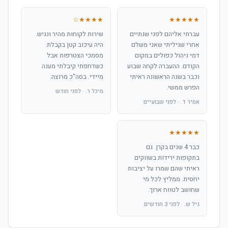
★★★★☆
★★★★★
עברתי אליהם לפני שנתיים
שירות לקוחות מהיר ונגיש.
אחרי שגיליתי שאני משלם
היה עיכוב קטן בקבלת
דמי ניהול כפולים במקום
מסמכי הצטרפות אבל
הקודם. ההעברה לקחה שבוע
כשדחפתי קיבלתי מענה
וכבר בשנה הראשונה ראיתי
מיידי. בסה"כ מרוצה.
הפרש ממשי.
מיכל ר. · לפני חודש
אמיר ד. · לפני שבועיים
★★★★★
כבר 4 שנים בקרן. גם
בתקופות ירידות בשווקים
ראיתי שהם שמרו על יציבות
יחסית. ממליץ לכל מי
שחושב לטווח ארוך.
גיל ש. · לפני 3 חודשים