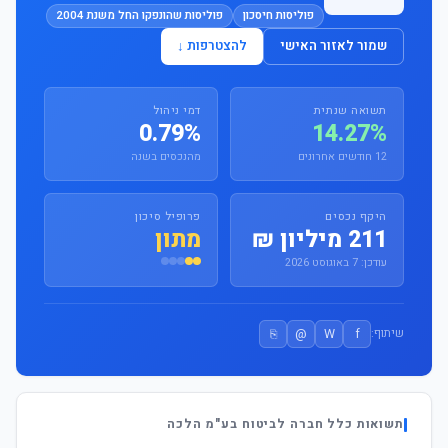
פוליסות חיסכון
פוליסות שהונפקו החל משנת 2004
שמור לאזור האישי
להצטרפות ↓
תשואה שנתית
דמי ניהול
0.79%
14.27%
12 חודשים אחרונים
מהנכסים בשנה
היקף נכסים
פרופיל סיכון
211 מיליון ₪
מתון
עודכן: 7 באוגוסט 2026
⎘
@
W
f
שיתוף:
תשואות כלל חברה לביטוח בע"מ הלכה