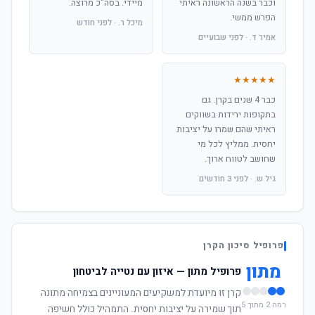
וכבר בשנה הראשונה ראיתי
מיידי. בסה"כ מרוצה.
הפרש ממשי.
מיכל ר. · לפני חודש
אמיר ד. · לפני שבועיים
★★★★★
כבר 4 שנים בקרן. גם
בתקופות ירידות בשווקים
ראיתי שהם שמרו על יציבות
יחסית. ממליץ לכל מי
שחושב לטווח ארוך.
גיל ש. · לפני 3 חודשים
פרופיל סיכון הקרן
מתון
פרופיל מתון — איזון עם נטייה לביטחון
קרן זו מיועדת למשקיעים המעוניינים בצמיחה מתונה
רמה 2 מתוך 5
תוך שמירה על יציבות יחסית. התמהיל כולל חשיפה