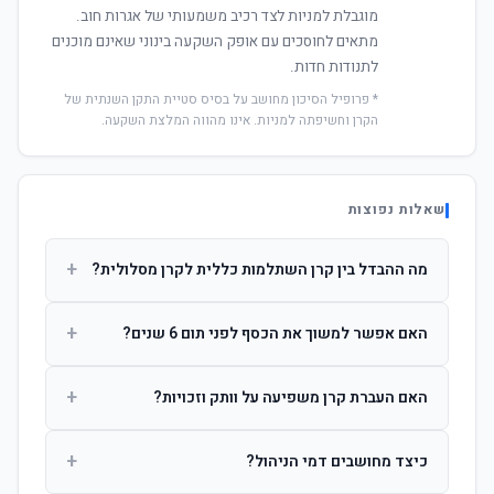
מוגבלת למניות לצד רכיב משמעותי של אגרות חוב.
מתאים לחוסכים עם אופק השקעה בינוני שאינם מוכנים
לתנודות חדות.
* פרופיל הסיכון מחושב על בסיס סטיית התקן השנתית של
הקרן וחשיפתה למניות. אינו מהווה המלצת השקעה.
שאלות נפוצות
+
מה ההבדל בין קרן השתלמות כללית לקרן מסלולית?
קרן כללית מנהלת את הכסף בפיזור רחב לפי שיקול דעת מנהל
+
האם אפשר למשוך את הכסף לפני תום 6 שנים?
ההשקעות. קרן מסלולית עוקבת אחרי מדד ספציפי ומאפשרת
לחוסך לבחור את רמת הסיכון בעצמו.
כן, אך משיכה לפני 6 שנות חברות תחויב במס הכנסה מלא על
+
האם העברת קרן משפיעה על וותק וזכויות?
הרווחים. לאחר 6 שנים ניתן למשוך פטור ממס עד לתקרה
הקבועה בחוק.
לא. העברת קרן בין חברות אינה מאפסת את ספירת שנות
+
כיצד מחושבים דמי הניהול?
החברות. הוותק ממשיך להיספר מיום ההפקדה הראשונה.