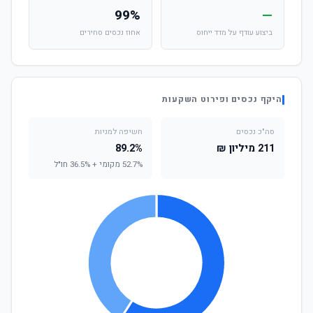
99%
—
ביצוע עודף על מדד ייחוס
אחוז נכסים סחירים
היקף נכסים ופירוט השקעות
סה"כ נכסים
חשיפה למניות
211 מיליון ₪
89.2%
52.7% מקומי + 36.5% חו"ל