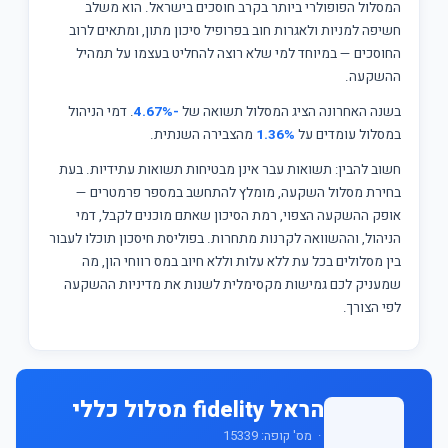
המסלול הפופולרי ביותר בקרב חוסכים בישראל. הוא משלב
חשיפה למניות ולאגרות חוב בפרופיל סיכון מתון, ומתאים לרוב
החוסכים — במיוחד למי שלא רוצה להחליט בעצמו על תמהיל
ההשקעה.
בשנה האחרונה הציג המסלול תשואה של
-4.67%
. דמי הניהול
במסלול עומדים על
1.36%
מהצבירה השנתית.
חשוב להבין: תשואות עבר אינן מבטיחות תשואות עתידיות. בעת
בחירת מסלול השקעה, מומלץ להתחשב במספר פרמטרים —
אופק ההשקעה הצפוי, רמת הסיכון שאתם מוכנים לקבל, דמי
הניהול, וההשוואה לקרנות מתחרות. בפוליסת חיסכון תוכלו לעבור
בין מסלולים בכל עת ללא עלות וללא חיוב במס רווחי הון, מה
שמעניק לכם גמישות מקסימלית לשנות את מדיניות ההשקעה
לפי הצורך.
הראל fidelity מסלול כללי
· מס' קופה: 15339