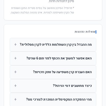
סיכון לתנודות חדות.
* פרופיל הסיכון מחושב על בסיס סטיית התקן השנתית
של הקרן וחשיפתה למניות. אינו מהווה המלצת השקעה.
שאלות נפוצות
+
מה ההבדל בין קרן השתלמות כללית לקרן מסלולית?
קרן כללית מנהלת את הכסף בפיזור רחב לפי שיקול דעת מנהל
+
האם אפשר למשוך את הכסף לפני תום 6 שנים?
ההשקעות. קרן מסלולית עוקבת אחרי מדד ספציפי ומאפשרת
לחוסך לבחור את רמת הסיכון בעצמו.
כן, אך משיכה לפני 6 שנות חברות תחויב במס הכנסה מלא על
+
האם העברת קרן משפיעה על וותק וזכויות?
הרווחים. לאחר 6 שנים ניתן למשוך פטור ממס עד לתקרה
הקבועה בחוק.
לא. העברת קרן בין חברות אינה מאפסת את ספירת שנות
+
כיצד מחושבים דמי הניהול?
החברות. הוותק ממשיך להיספר מיום ההפקדה הראשונה.
דמי הניהול נגבים כאחוז שנתי מהיתרה הצבורה. ניתן לנהל משא
+
מהי ההפקדה המקסימלית המוכרת לצורכי מס?
ומתן על שיעורם בעת הצטרפות.