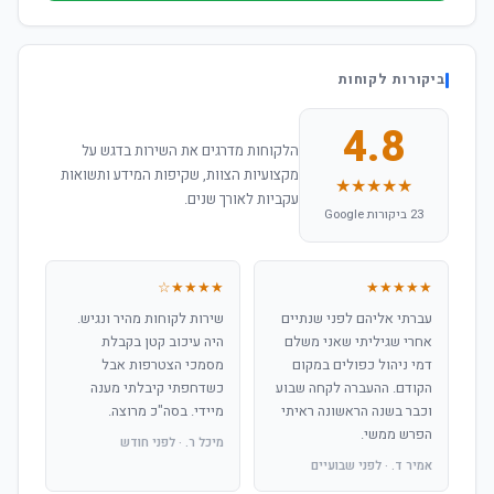
ביקורות לקוחות
4.8
הלקוחות מדרגים את השירות בדגש על
מקצועיות הצוות, שקיפות המידע ותשואות
★★★★★
עקביות לאורך שנים.
23 ביקורות Google
★★★★☆
★★★★★
עברתי אליהם לפני שנתיים
שירות לקוחות מהיר ונגיש.
אחרי שגיליתי שאני משלם
היה עיכוב קטן בקבלת
דמי ניהול כפולים במקום
מסמכי הצטרפות אבל
הקודם. ההעברה לקחה שבוע
כשדחפתי קיבלתי מענה
וכבר בשנה הראשונה ראיתי
מיידי. בסה"כ מרוצה.
הפרש ממשי.
מיכל ר. · לפני חודש
אמיר ד. · לפני שבועיים