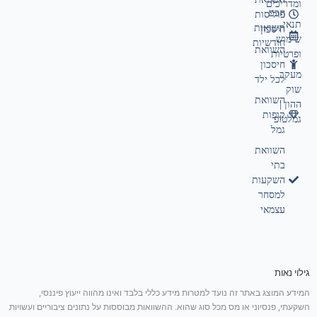
ומדריכים
חכם
פוליסות
תנאי
תשואות
חיסכון
שימוש
חודשיות
השוואת
ופרטיות
חיסכון
מעקב
לכל ילד
שוק
השוואת
ההון |
קופות
גמלטופ
גמל
השוואת
בתי
השקעות
למסחר
עצמאי
גילוי נאות
המידע המוצג באתר זה נועד למטרות מידע כללי בלבד ואינו מהווה ייעוץ פיננסי,
השקעתי, פנסיוני או מס מכל סוג שהוא. ההשוואות מבוססות על נתונים ציבוריים ועשויות