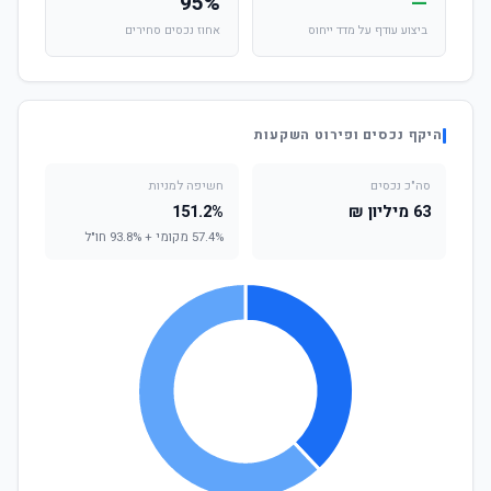
95%
—
ביצוע עודף על מדד ייחוס
אחוז נכסים סחירים
היקף נכסים ופירוט השקעות
סה"כ נכסים
חשיפה למניות
63 מיליון ₪
151.2%
57.4% מקומי + 93.8% חו"ל