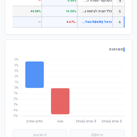
ה
פניקס - מסלול השקעה בניהול אישי
4
—
—
0.00%
כ
לל חברה לביטוח בע"מ כללי
5
.07%
44.08%
16.50%
ה
ראל fidelity מסלול כללי
6
—
—
-4.67%
תשואות
יוני 2026
3 חודשים