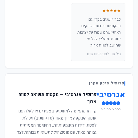
★★★★★
כבר 4 שנים בקרן. גם
בתקופות ירידות בשווקים
ראיתי שהם שמרו על יציבות
יחסית. ממליץ לכל מי
שחושב לטווח ארוך.
גיל ש. · לפני 3 חודשים
פרופיל סיכון הקרן
אגרסיבי
פרופיל אגרסיבי — מקסום תשואה לטווח
ארוך
רמה 5 מתוך 5
קרן זו מתאימה למשקיעים צעירים או לאלה עם
אופק השקעה ארוך מאוד (10+ שנים) ויכולת
לספוג ירידות משמעותיות. החשיפה המנייתית
גבוהה מאוד, עם פוטנציאל לתשואות גבוהות לצד