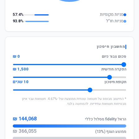
מניות מקומיות
57.4%
מניות חו"ל
93.8%
מחשבון חיסכון
0 ₪
סכום צבור כיום
1,500 ₪
הפקדה חודשית
10 שנים
תקופת חיסכון
* החישוב מבוסס על תשואה שנתית ממוצעת של -4.67%. תשואות עבר אינן
מבטיחות תשואות עתידיות. להמחשה בלבד.
144,068 ₪
הראל fidelity מסלול כללי
366,055 ₪
ממוצע הענף (13%)