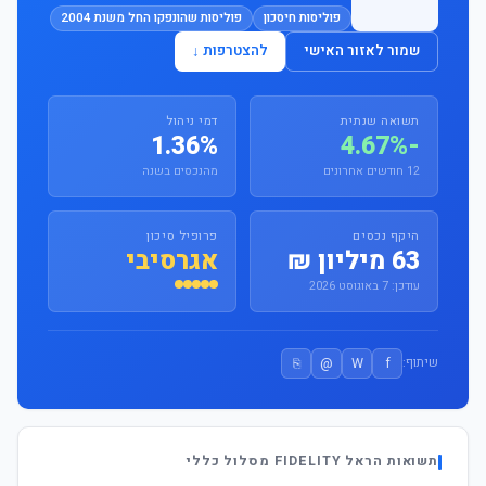
פוליסות חיסכון
פוליסות שהונפקו החל משנת 2004
שמור לאזור האישי
להצטרפות ↓
תשואה שנתית
דמי ניהול
1.36%
-4.67%
12 חודשים אחרונים
מהנכסים בשנה
היקף נכסים
פרופיל סיכון
63 מיליון ₪
אגרסיבי
עודכן: 7 באוגוסט 2026
⎘
@
W
f
שיתוף:
תשואות הראל FIDELITY מסלול כללי