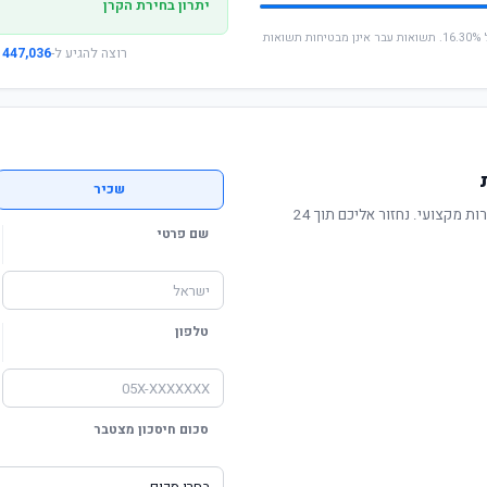
יתרון בחירת הקרן
* החישוב מבוסס על תשואה שנתית ממוצעת של 16.30%. תשואות עבר אינן מבטיחות תשואות
רוצה להגיע ל-
447,036 ₪
שכיר
תשואה מוכחת, דמי ניהול תחרותיים ושירות מקצועי. נחזור אליכם תוך 24
שם פרטי
טלפון
סכום חיסכון מצטבר