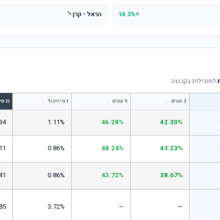
+16.3%
הראל - קרן י'
למובילות בקבוצה:
↕
↕
↕
3 שנים
5 שנים
דמי ניהול
נכסי
34
1.11%
46.28%
42.30%
11
0.86%
48.24%
43.23%
41
0.86%
43.72%
38.67%
85
3.72%
—
—