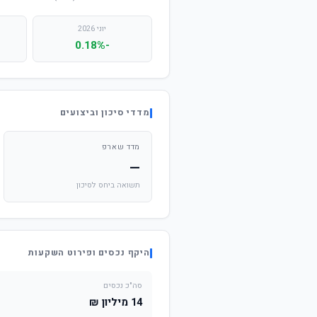
יוני 2026
-0.18%
מדדי סיכון וביצועים
מדד שארפ
—
תשואה ביחס לסיכון
היקף נכסים ופירוט השקעות
סה"כ נכסים
14 מיליון ₪