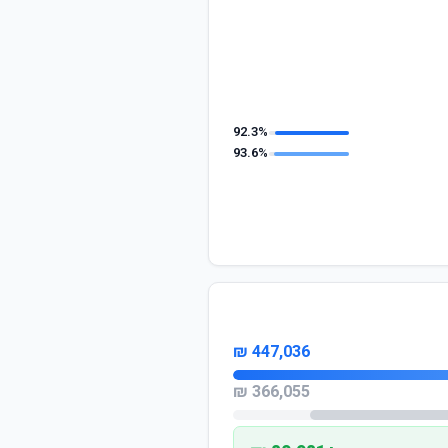
92.3%
93.6%
447,036 ₪
366,055 ₪