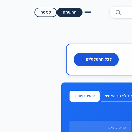
הרשמה
כניסה
השוואת קופות גמל
השוואת בתי השקעות למסחר עצמאי
מאמרים ומדריכים
לכל המסלולים ←
תשואות היסטוריות
מעקב שוק ההון | גמלטופ
ר לאזור האישי
להצטרפות ↓
תנאי שימוש
אודות גמל טופ
פרופיל סיכון