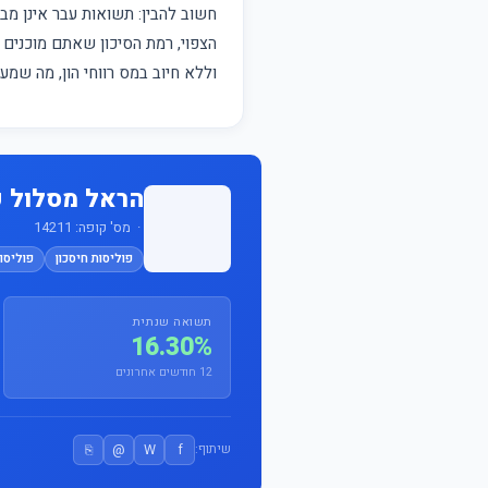
חשוב להבין: תשואות עבר אינן 
הצפוי, רמת הסיכון שאתם מוכנים ל
וללא חיוב במס רווחי הון, מה שמ
הראל מסלול ק
· מס' קופה: 14211
פוליסות חיסכון
פוליסות
תשואה שנתית
16.30%
12 חודשים אחרונים
⎘
@
W
f
שיתוף: