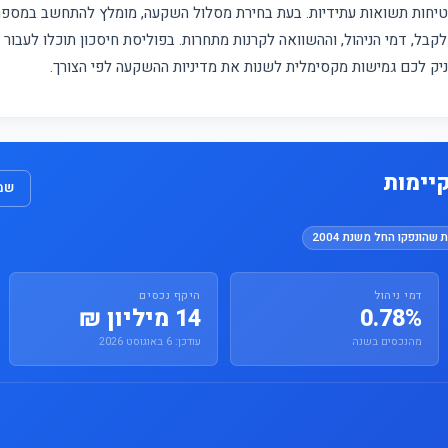
מבטיחות תשואות עתידיות. בעת בחירת מסלול השקעה, מומלץ להתחשב במס
קבל, דמי הניהול, וההשוואה לקרנות מתחרות. בפוליסת חיסכון תוכלו לעבור
עניק לכם גמישות מקסימלית לשנות את מדיניות ההשקעה לפי הצורך.
יימות
שמו
 שהונפקו החל משנת 2004
דמי ניהול
היקף נכסים
0.78%
14 מיליון ₪
מהנכסים בשנה
עודכן: 6 באוגוסט 2026