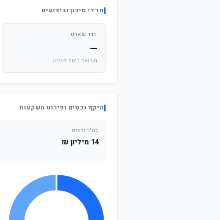
מדדי סיכון וביצועים
מדד שארפ
—
תשואה ביחס לסיכון
היקף נכסים ופירוט השקעות
סה"כ נכסים
14 מיליון ₪