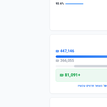
93.6%
447,146 ₪
366,055 ₪
+81,091 ₪
?
השאר פרטים עכשיו