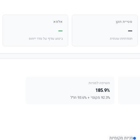
סטיית תקן
אלפא
—
—
תנודתיות שנתית
ביצוע עודף על מדד ייחוס
חשיפה למניות
185.9%
92.3% מקומי + 93.6% חו"ל
מניות מקומיות