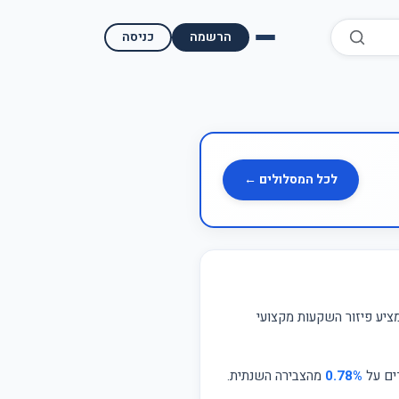
הרשמה
כניסה
השוואת קופות גמל
השוואת בתי השקעות למסחר עצמאי
מאמרים ומדריכים
לכל המסלולים ←
תשואות היסטוריות
מעקב שוק ההון | גמלטופ
תנאי שימוש
ציע פיזור השקעות מקצועי
אודות גמל טופ
ים על
0.78%
מהצבירה השנתית.