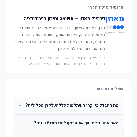
פרופיל סיכון הקרן
מאוזן
פרופיל מאוזן — תשואה וסיכון בפרופורציה
קרן זו מציעה איזון בין חשיפה מנייתית לרכיב סולידי.
רמה 3 מתוך 5
מתאימה למשקיעים עם אופק השקעה של 5 שנים
ומעלה, המוכנים לתנודות מסוימות בתמורה לפוטנציאל
תשואה גבוה יותר לטווח ארוך.
* פרופיל הסיכון מחושב על בסיס סטיית התקן השנתית של
הקרן וחשיפתה למניות. אינו מהווה המלצת השקעה.
שאלות נפוצות
+
מה ההבדל בין קרן השתלמות כללית לקרן מסלולית?
קרן כללית מנהלת את הכסף בפיזור רחב לפי שיקול דעת מנהל
+
האם אפשר למשוך את הכסף לפני תום 6 שנים?
ההשקעות. קרן מסלולית עוקבת אחרי מדד ספציפי ומאפשרת
לחוסך לבחור את רמת הסיכון בעצמו.
כן, אך משיכה לפני 6 שנות חברות תחויב במס הכנסה מלא על