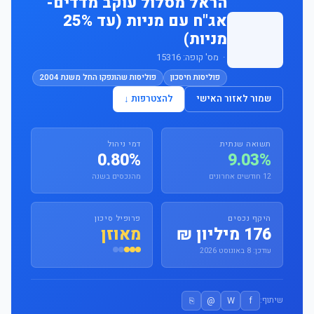
הראל מסלול עוקב מדדים-
אג"ח עם מניות (עד 25%
מניות)
· מס' קופה: 15316
פוליסות חיסכון
פוליסות שהונפקו החל משנת 2004
שמור לאזור האישי
להצטרפות ↓
תשואה שנתית
דמי ניהול
0.80%
9.03%
12 חודשים אחרונים
מהנכסים בשנה
היקף נכסים
פרופיל סיכון
176 מיליון ₪
מאוזן
עודכן: 8 באוגוסט 2026
⎘
@
W
f
שיתוף: