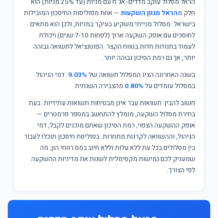
הראל מסלול עוקב מדדים- אג"ח עם מניות (עד 25% מניות) הוא
חלק מ
הראל מגוון השקעות
— אחת מפוליסות החיסכון המובילות
בישראל. מסלול מנייתי משקיע בעיקר במניות, ולכן הוא מתאים
לחוסכים עם אופק השקעה ארוך (לפחות 7-10 שנים) ויכולת
לעמוד בתנודות חדות בטווח הקצר. הפוטנציאל לתשואה גבוהה
יותר, אך גם רמת הסיכון גבוהה יותר.
בשנה האחרונה הציג המסלול תשואה של
9.03%
. דמי הניהול
במסלול עומדים על
0.80%
מהצבירה השנתית.
חשוב להבין: תשואות עבר אינן מבטיחות תשואות עתידיות. בעת
בחירת מסלול השקעה, מומלץ להתחשב במספר פרמטרים —
אופק ההשקעה הצפוי, רמת הסיכון שאתם מוכנים לקבל, דמי
הניהול, וההשוואה לקרנות מתחרות. בפוליסת חיסכון תוכלו לעבור
בין מסלולים בכל עת ללא עלות וללא חיוב במס רווחי הון, מה
שמעניק לכם גמישות מקסימלית לשנות את מדיניות ההשקעה
לפי הצורך.