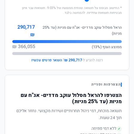
* החישוב מבוסס על תשואה שנתית ממוצעת של 9.03%. תשואות עבר אינן
מבטיחות תשואות עתידיות. להמחשה בלבד.
290,717
הראל מסלול עוקב מדדים- אג"ח עם מניות (עד 25%
מניות)
₪
366,055 ₪
ממוצע הענף (13%)
רוצה להגיע ל-
290,717 ₪
?
השאר פרטים עכשיו
הצטרפות ופנייה
הצטרפו להראל מסלול עוקב מדדים- אג"ח עם
מניות (עד 25% מניות)
תשואה מוכחת, דמי ניהול תחרותיים ושירות מקצועי. נחזור אליכם
תוך 24 שעות.
ללא דמי פתיחה
✓