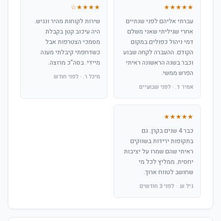
★★★★☆
★★★★★
עברתי אליהם לפני שנתיים
שירות לקוחות מהיר ונגיש.
אחרי שגיליתי שאני משלם
היה עיכוב קטן בקבלת
דמי ניהול כפולים במקום
מסמכי הצטרפות אבל
הקודם. ההעברה לקחה שבוע
כשדחפתי קיבלתי מענה
וכבר בשנה הראשונה ראיתי
מיידי. בסה"כ מרוצה.
הפרש ממשי.
מיכל ר. · לפני חודש
אמיר ד. · לפני שבועיים
★★★★★
כבר 4 שנים בקרן. גם
בתקופות ירידות בשווקים
ראיתי שהם שמרו על יציבות
יחסית. ממליץ לכל מי
שחושב לטווח ארוך.
גיל ש. · לפני 3 חודשים