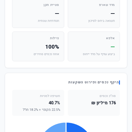
מדד שארפ
סטיית תקן
—
—
תשואה ביחס לסיכון
תנודתיות שנתית
אלפא
נזילות
100%
—
ביצוע עודף על מדד ייחוס
אחוז נכסים סחירים
היקף נכסים ופירוט השקעות
סה"כ נכסים
חשיפה למניות
176 מיליון ₪
40.7%
22.5% מקומי + 18.2% חו"ל