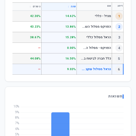
דירוג
שם
↕
↕
שנה
3 שנים
5 שנים
1
מגדל - כללי
.28%
42.30%
14.62%
ה
פניקס מסלול השקעה כללי
2
.24%
43.23%
13.86%
3
הראל מסלול כללי
.72%
38.67%
15.28%
ה
פניקס - מסלול השקעה בניהול אישי
4
—
—
0.00%
כ
לל חברה לביטוח בע"מ כללי
5
.07%
44.08%
16.50%
ה
ראל מסלול עוקב מדדים- אג"ח עם מניות (עד 25% מניות)
6
—
—
9.03%
תשואות