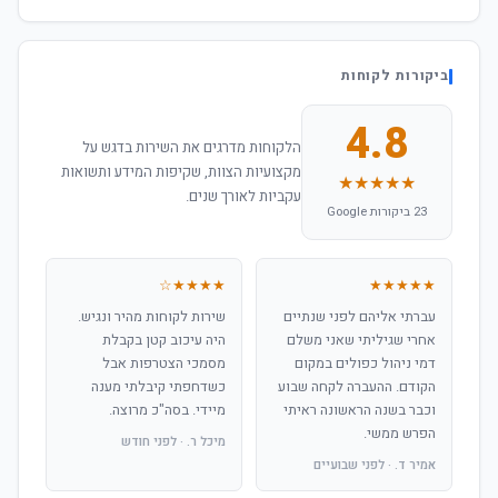
ביקורות לקוחות
4.8
הלקוחות מדרגים את השירות בדגש על
מקצועיות הצוות, שקיפות המידע ותשואות
★★★★★
עקביות לאורך שנים.
23 ביקורות Google
★★★★☆
★★★★★
עברתי אליהם לפני שנתיים
שירות לקוחות מהיר ונגיש.
אחרי שגיליתי שאני משלם
היה עיכוב קטן בקבלת
דמי ניהול כפולים במקום
מסמכי הצטרפות אבל
הקודם. ההעברה לקחה שבוע
כשדחפתי קיבלתי מענה
וכבר בשנה הראשונה ראיתי
מיידי. בסה"כ מרוצה.
הפרש ממשי.
מיכל ר. · לפני חודש
אמיר ד. · לפני שבועיים