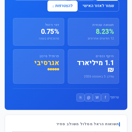
שמור לאזור האישי
להצטרפות ↓
תשואה שנתית
דמי ניהול
0.75%
8.23%
12 חודשים אחרונים
מהנכסים בשנה
היקף נכסים
פרופיל סיכון
1.1 מיליארד
אגרסיבי
₪
עודכן: 5 באוגוסט 2026
⎘
@
W
f
שיתוף:
תשואות הראל מסלול משולב סחיר