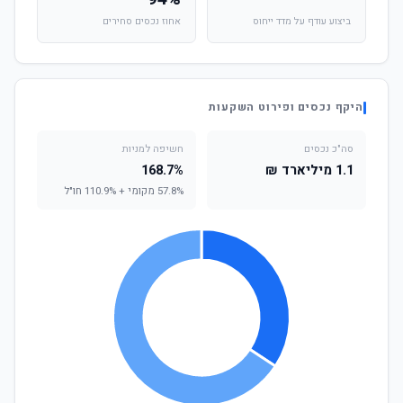
ביצוע עודף על מדד ייחוס
אחוז נכסים סחירים
היקף נכסים ופירוט השקעות
סה"כ נכסים
חשיפה למניות
1.1 מיליארד ₪
168.7%
57.8% מקומי + 110.9% חו"ל