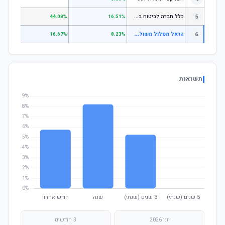
כ
לל חברה לביטוח בע"מ כללי
5
.07%
44.08%
16.51%
ה
ראל מסלול משולב סחיר
6
—
16.67%
8.23%
תשואות
יוני 2026
3 חודשים