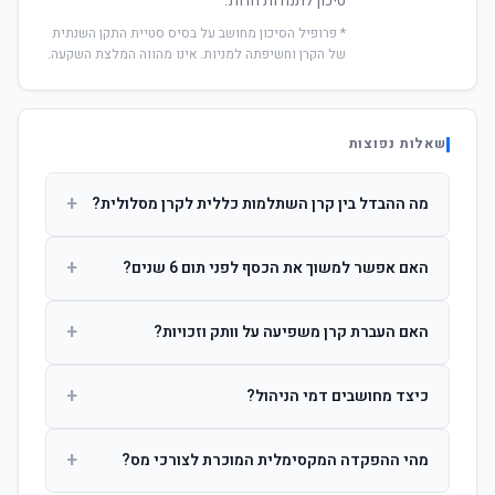
סיכון לתנודות חדות.
* פרופיל הסיכון מחושב על בסיס סטיית התקן השנתית
של הקרן וחשיפתה למניות. אינו מהווה המלצת השקעה.
שאלות נפוצות
+
מה ההבדל בין קרן השתלמות כללית לקרן מסלולית?
קרן כללית מנהלת את הכסף בפיזור רחב לפי שיקול דעת מנהל
+
האם אפשר למשוך את הכסף לפני תום 6 שנים?
ההשקעות. קרן מסלולית עוקבת אחרי מדד ספציפי ומאפשרת
לחוסך לבחור את רמת הסיכון בעצמו.
כן, אך משיכה לפני 6 שנות חברות תחויב במס הכנסה מלא על
+
האם העברת קרן משפיעה על וותק וזכויות?
הרווחים. לאחר 6 שנים ניתן למשוך פטור ממס עד לתקרה
הקבועה בחוק.
לא. העברת קרן בין חברות אינה מאפסת את ספירת שנות
+
כיצד מחושבים דמי הניהול?
החברות. הוותק ממשיך להיספר מיום ההפקדה הראשונה.
דמי הניהול נגבים כאחוז שנתי מהיתרה הצבורה. ניתן לנהל משא
+
מהי ההפקדה המקסימלית המוכרת לצורכי מס?
ומתן על שיעורם בעת הצטרפות.