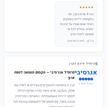
★★★★★
כבר 4 שנים בקרן. גם
בתקופות ירידות בשווקים
ראיתי שהם שמרו על יציבות
יחסית. ממליץ לכל מי
שחושב לטווח ארוך.
גיל ש. · לפני 3 חודשים
פרופיל סיכון הקרן
אגרסיבי
פרופיל אגרסיבי — מקסום תשואה לטווח
ארוך
רמה 5 מתוך 5
קרן זו מתאימה למשקיעים צעירים או לאלה עם
אופק השקעה ארוך מאוד (10+ שנים) ויכולת
לספוג ירידות משמעותיות. החשיפה המנייתית
גבוהה מאוד, עם פוטנציאל לתשואות גבוהות לצד