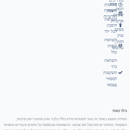
ומדריכים
חכם
פוליסות
תנאי
תשואות
חיסכון
שימוש
חודשיות
השוואת
ופרטיות
חיסכון
מעקב
לכל ילד
שוק
השוואת
ההון |
קופות
גמלטופ
גמל
השוואת
בתי
השקעות
למסחר
עצמאי
גילוי נאות
המידע המוצג באתר זה נועד למטרות מידע כללי בלבד ואינו מהווה ייעוץ פיננסי,
השקעתי, פנסיוני או מס מכל סוג שהוא. ההשוואות מבוססות על נתונים ציבוריים ועשויות