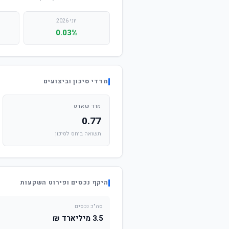
יוני 2026
0.03%
מדדי סיכון וביצועים
מדד שארפ
0.77
תשואה ביחס לסיכון
היקף נכסים ופירוט השקעות
סה"כ נכסים
3.5 מיליארד ₪