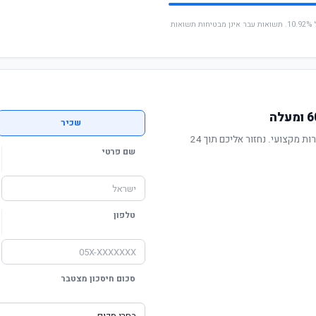
* החישוב מבוסס על תשואה שנתית ממוצעת של 10.92%. תשואות עבר אינן מבטיחות תשואות
שכיר
תשואה מוכחת, דמי ניהול תחרותיים ושירות מקצועי. נחזור אליכם תוך 24
שם פרטי
טלפון
סכום חיסכון מצטבר