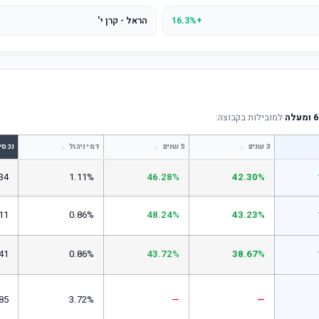
+16.3%
הראל - קרן י'
למובילות בקבוצה:
↕
↕
↕
3 שנים
5 שנים
דמי ניהול
נכסי
34
1.11%
46.28%
42.30%
11
0.86%
48.24%
43.23%
41
0.86%
43.72%
38.67%
85
3.72%
—
—