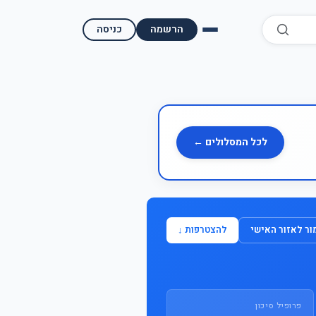
הרשמה
כניסה
השוואת קופות גמל
השוואת בתי השקעות למסחר עצמאי
מאמרים ומדריכים
לכל המסלולים ←
תשואות היסטוריות
מעקב שוק ההון | גמלטופ
ר לאזור האישי
להצטרפות ↓
תנאי שימוש
אודות גמל טופ
פרופיל סיכון