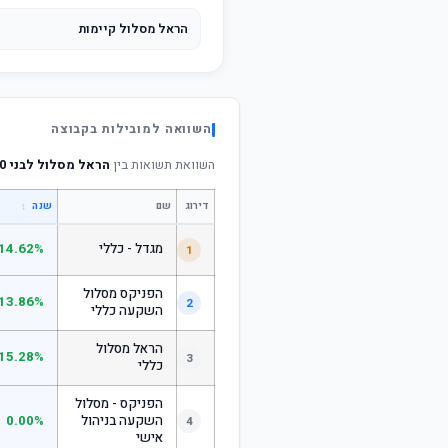
הראל מסלול קיימות
השוואה למובילות בקבוצה
השוואת תשואות בין
הראל מסלול לבני 60 ומעלה
דירוג
שם
↕
שנה
מגדל - כללי
14.62%
1
הפניקס מסלול
13.86%
2
השקעה כללי
הראל מסלול
15.28%
3
כללי
הפניקס - מסלול
השקעה בניהול
0.00%
4
אישי