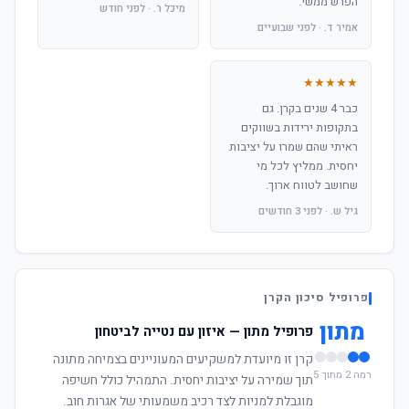
הפרש ממשי.
מיכל ר. · לפני חודש
אמיר ד. · לפני שבועיים
★★★★★
כבר 4 שנים בקרן. גם
בתקופות ירידות בשווקים
ראיתי שהם שמרו על יציבות
יחסית. ממליץ לכל מי
שחושב לטווח ארוך.
גיל ש. · לפני 3 חודשים
פרופיל סיכון הקרן
מתון
פרופיל מתון — איזון עם נטייה לביטחון
קרן זו מיועדת למשקיעים המעוניינים בצמיחה מתונה
רמה 2 מתוך 5
תוך שמירה על יציבות יחסית. התמהיל כולל חשיפה
מוגבלת למניות לצד רכיב משמעותי של אגרות חוב.