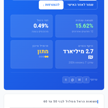
שמור לאזור האישי
להצטרפות ↓
תשואה שנתית
דמי ניהול
0.49%
15.62%
12 חודשים אחרונים
מהנכסים בשנה
היקף נכסים
פרופיל סיכון
2.7 מיליארד
מתון
₪
עודכן: 7 באוגוסט 2026
⎘
@
W
f
שיתוף:
תשואות הראל מסלול לבני 50 עד 60