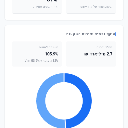
ביצוע עודף על מדד ייחוס
אחוז נכסים סחירים
היקף נכסים ופירוט השקעות
סה"כ נכסים
חשיפה למניות
2.7 מיליארד ₪
105.9%
52% מקומי + 53.9% חו"ל