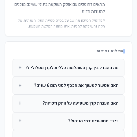
מתאים לחוסכים עם אופק השקעה בינוני שאינם מוכנים
לתנודות חדות.
* פרופיל הסיכון מחושב על בסיס סטיית התקן השנתית של
הקרן וחשיפתה למניות. אינו מהווה המלצת השקעה.
שאלות נפוצות
+
מה ההבדל בין קרן השתלמות כללית לקרן מסלולית?
קרן כללית מנהלת את הכסף בפיזור רחב לפי שיקול דעת מנהל
+
האם אפשר למשוך את הכסף לפני תום 6 שנים?
ההשקעות. קרן מסלולית עוקבת אחרי מדד ספציפי ומאפשרת
לחוסך לבחור את רמת הסיכון בעצמו.
כן, אך משיכה לפני 6 שנות חברות תחויב במס הכנסה מלא על
+
האם העברת קרן משפיעה על וותק וזכויות?
הרווחים. לאחר 6 שנים ניתן למשוך פטור ממס עד לתקרה
הקבועה בחוק.
לא. העברת קרן בין חברות אינה מאפסת את ספירת שנות
+
כיצד מחושבים דמי הניהול?
החברות. הוותק ממשיך להיספר מיום ההפקדה הראשונה.
דמי הניהול נגבים כאחוז שנתי מהיתרה הצבורה. ניתן לנהל משא