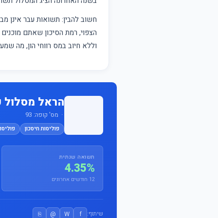
בשנה האחרונה הציג המסלול תש
חשוב להבין: תשואות עבר אינן 
הצפוי, רמת הסיכון שאתם מוכנים ל
וללא חיוב במס רווחי הון, מה שמ
הראל מסלול כ
· מס' קופה: 93
פוליסות חיסכון
פוליסות
תשואה שנתית
4.35%
12 חודשים אחרונים
⎘
@
W
f
שיתוף: