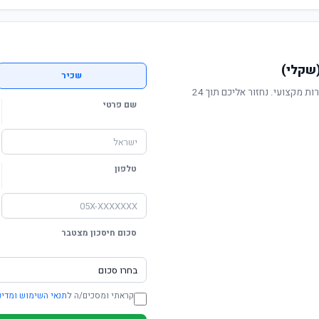
שקלי)
שכיר
תשואה מוכחת, דמי ניהול תחרותיים ושירות מקצועי. נחזור אליכם תוך 24
שם פרטי
טלפון
סכום חיסכון מצטבר
קראתי ומסכים/ה ל
תנאי השימוש ומדינ