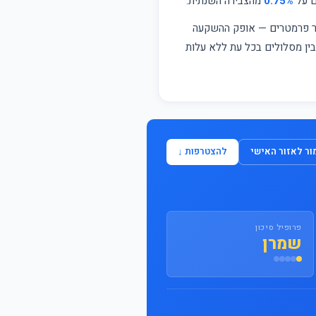
ם על
0.75%
מהצבירה השנתית.
התחבר / הצטרף
פר פרמטרים — אופק ההשקעה
 בין מסלולים בכל עת ללא עלות
ר לאזור האישי
להצטרפות ↓
פרופיל סיכון
שמרן