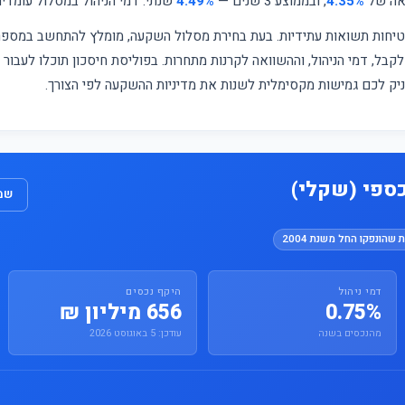
ואה של
4.35%
, ובממוצע 3 שנים —
4.49%
שנתי. דמי הניהול במסלול עומדי
מבטיחות תשואות עתידיות. בעת בחירת מסלול השקעה, מומלץ להתחשב במס
קבל, דמי הניהול, וההשוואה לקרנות מתחרות. בפוליסת חיסכון תוכלו לעבור
עניק לכם גמישות מקסימלית לשנות את מדיניות ההשקעה לפי הצורך.
ספי (שקלי)
שמו
 שהונפקו החל משנת 2004
דמי ניהול
היקף נכסים
0.75%
656 מיליון ₪
מהנכסים בשנה
עודכן: 5 באוגוסט 2026