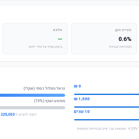
סטיית תקן
אלפא
—
0.6%
תנודתיות שנתית
ביצוע עודף על מדד ייחוס
0 ₪
הראל מסלול כספי (שקלי)
1,500 ₪
ממוצע הענף (13%)
10 שנים
רוצה להגיע ל-
225,053 ₪
* החישוב מבוסס על תשואה שנתית ממוצעת של 4.35%. תשואות עבר אינן מבטיחות תשואות