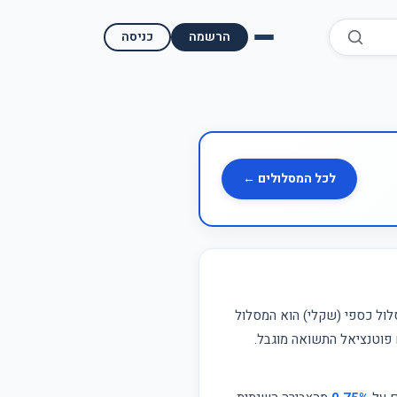
הרשמה
כניסה
השוואת קופות גמל
השוואת בתי השקעות למסחר עצמאי
מאמרים ומדריכים
לכל המסלולים ←
תשואות היסטוריות
מעקב שוק ההון | גמלטופ
תנאי שימוש
לול כספי (שקלי) הוא המסלול
ם פוטנציאל התשואה מוגבל.
אודות גמל טופ