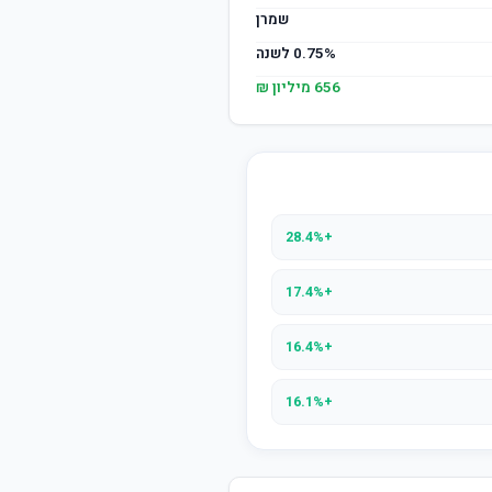
שמרן
0.75% לשנה
656 מיליון ₪
+28.4%
+17.4%
+16.4%
+16.1%